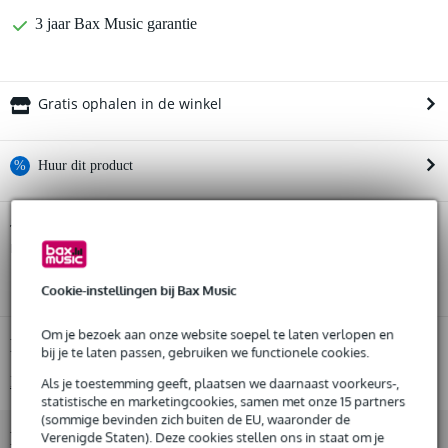
3 jaar Bax Music garantie
Gratis ophalen in de winkel
%
Huur dit product
Huur dit product al vanaf 89 euro per maand
Genelec 8020D (2x) + statieven +
Twijfel je of de
monitorkalibratie + pads + kabels
Huur meerdere producten tegelijk: min. € 300,- en max.
bij je past? Doe de check.
€ 2.500,-
Start de check
Gratis
thuisbezorgd of op te halen in de winkel
Cookie-instellingen bij Bax Music
Al na 4 maanden maandelijks opzegbaar
De mogelijkheid om je product(en) met korting te kopen
Om je bezoek aan onze website soepel te laten verlopen en
Snelle vervanging door Bax Music bij een defect
Productinformatie
bij je te laten passen, gebruiken we functionele cookies.
Bekijk alle productspecificaties
Als je toestemming geeft, plaatsen we daarnaast voorkeurs-,
Huur dit product
statistische en marketingcookies, samen met onze 15 partners
(sommige bevinden zich buiten de EU, waaronder de
Bekijk ook eens (5)
Verenigde Staten). Deze cookies stellen ons in staat om je