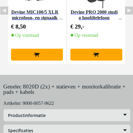
Devine MIC100/5 XLR
Devine PRO 2000 studi
D
microfoon- en signaalk
o hoofdtelefoon
abel 5 meter
€ 8,50
€ 29,-
€
Op voorraad
Op voorraad
+
+
Genelec 8020D (2x) + statieven + monitorkalibratie +
pads + kabels
Artikelnr:
9000-0057-9622
Productinformatie
Specificaties