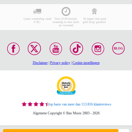
Gratis verzending vanaf
Voor 23:00 besteld,
30 dagen 'niet goed
€ 99,-
maandag in huis (mits
geld terug' garantie!
op voorraad)
BLOG
Disclaimer
|
Privacy policy
|
Cookie-instellingen
op basis van meer dan 113.816 klantreviews
Algemene Copyright © Bax Music 2003 - 2026