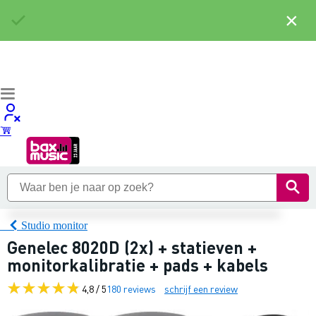
×
Studio monitor
Genelec 8020D (2x) + statieven +
monitorkalibratie + pads + kabels
4,8 / 5
180 reviews
schrijf een review