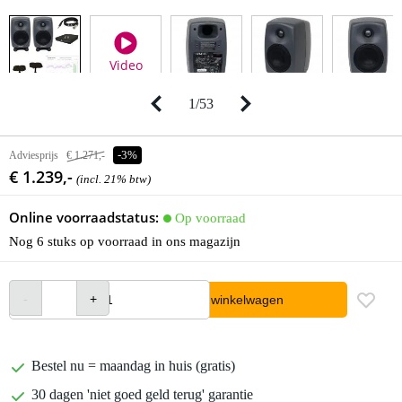
Video
1
/
53
Adviesprijs
€ 1.271,-
-3%
€ 1.239,-
(incl. 21% btw)
Online voorraadstatus:
Op voorraad
Nog 6 stuks op voorraad in ons magazijn
In winkelwagen
Bestel nu = maandag in huis (gratis)
30 dagen 'niet goed geld terug' garantie