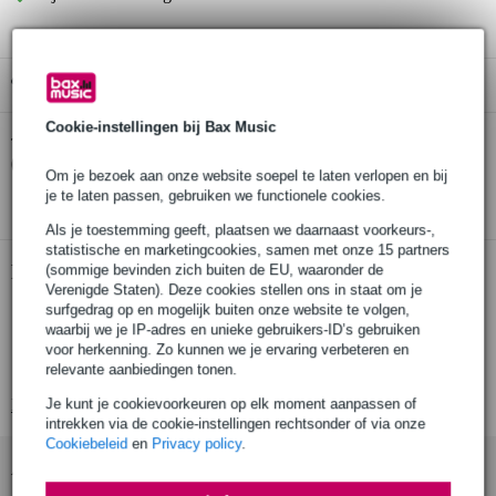
Gratis ophalen in de winkel
Cookie-instellingen bij Bax Music
Omnitronic EUMO-2 studio monitor statief
Twijfel je of de
(per stuk)
bij je past? Doe de check.
Om je bezoek aan onze website soepel te laten verlopen en bij
Start de check
je te laten passen, gebruiken we functionele cookies.
Als je toestemming geeft, plaatsen we daarnaast voorkeurs-,
statistische en marketingcookies, samen met onze 15 partners
Productinformatie
(sommige bevinden zich buiten de EU, waaronder de
Verenigde Staten). Deze cookies stellen ons in staat om je
surfgedrag op en mogelijk buiten onze website te volgen,
studiomonitorstatief
waarbij we je IP-adres en unieke gebruikers-ID’s gebruiken
materiaal: staal
voor herkenning. Zo kunnen we je ervaring verbeteren en
auto-lock pin-constructie
relevante aanbiedingen tonen.
Bekijk alle productspecificaties
Je kunt je cookievoorkeuren op elk moment aanpassen of
intrekken via de cookie-instellingen rechtsonder of via onze
Cookiebeleid
en
Privacy policy
.
Accessoires (18)