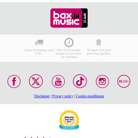
Gratis verzending vanaf
Voor 23:00 besteld,
30 dagen 'niet goed
€ 99,-
morgen in huis (mits
geld terug' garantie!
op voorraad)
BLOG
Disclaimer
|
Privacy policy
|
Cookie-instellingen