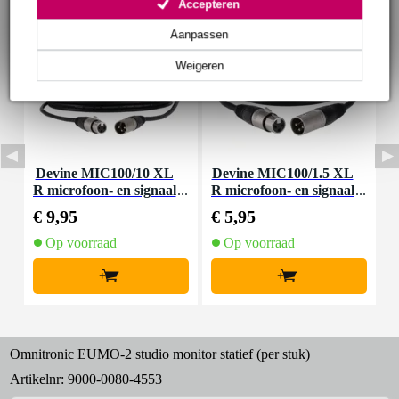
Accepteren
Aanpassen
Weigeren
Devine MIC100/10 XL
Devine MIC100/1.5 XL
D
R microfoon- en signaal
R microfoon- en signaal
m
kabel 10 meter
kabel 1.5 meter
€ 9,95
€ 5,95
€
Op voorraad
Op voorraad
+
+
Omnitronic EUMO-2 studio monitor statief (per stuk)
Artikelnr:
9000-0080-4553