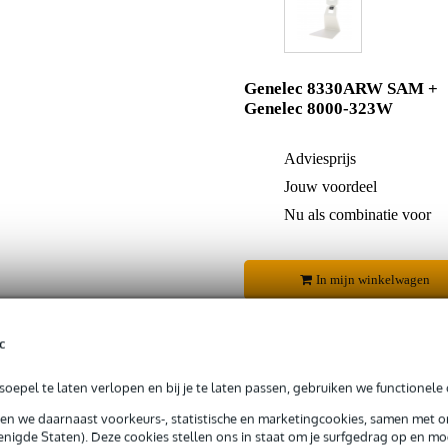
Genelec 8330ARW SAM +
Genelec 8000-323W
Adviesprijs
Jouw voordeel
Nu als combinatie voor
In mijn winkelwagen
c
Productinformatie
oepel te laten verlopen en bij je te laten passen, gebruiken we functionele 
sen we daarnaast voorkeurs-, statistische en marketingcookies, samen met 
 99,-
3 jaar Bax Music garantie
Grati
nigde Staten). Deze cookies stellen ons in staat om je surfgedrag op en mog