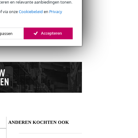
s CO2-neutrale verzending
eteren en relevante aanbiedingen tonen.
of via onze
Cookiebeleid
en
Privacy
onitoren
Accepteren
passen
ANDEREN KOCHTEN OOK