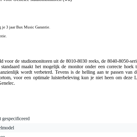
jg je 3 jaar Bax Music Garantie.
ntie.
ld voor de studiomonitoren uit de 8010-8030 reeks, de 8040-8050-seri
 standaard maakt het mogelijk de monitor onder een correcte hoek t
aanzienlijk wordt verbeterd. Tevens is de helling aan te passen van d
rtom, voor een optimale luisterbeleving kun je niet heen om deze L
Genelec.
t gespecificeerd
elmodel
nee