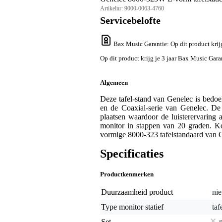
Artikelnr:
9000-0063-4760
Servicebelofte
Bax Music Garantie
: Op dit product kri
Op dit product krijg je 3 jaar Bax Music Gara
Algemeen
Deze tafel-stand van Genelec is bedoe
en de Coaxial-serie van Genelec. De
plaatsen waardoor de luisterervaring 
monitor in stappen van 20 graden. Ko
vormige 8000-323 tafelstandaard van 
Specificaties
Productkenmerken
Duurzaamheid product
nie
Type monitor statief
taf
Set