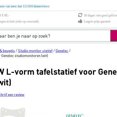
asis van meer dan 113.816 klantreviews
f € 99,-
30 dagen 'niet goed geld te
rgen in huis (mits op voorraad)
Laagste-prijs-garantie
& beugels
Studio monitor statief
Genelec
/
/
/
 Genelec studiomonitoren (wit)
 L-vorm tafelstatief voor Gene
it)
chrijf een review