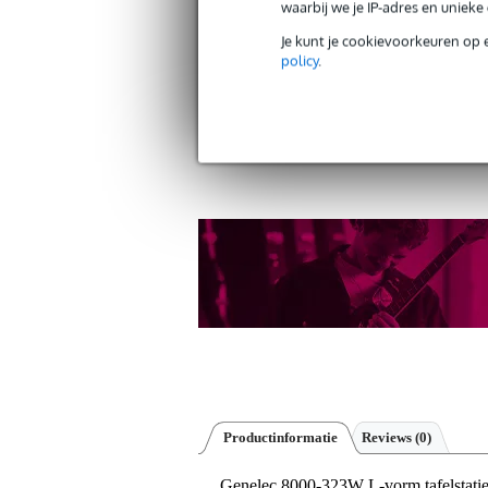
30 dagen 'niet goed geld ter
waarbij we je IP-adres en uniek
Je kunt je cookievoorkeuren op 
policy
.
Twijfel je 
(wit)
bij je
Productinformatie
Reviews
(0)
Genelec 8000-323W L-vorm tafelstatie