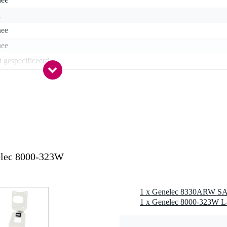
nee
nee
t gespecificeerd
t van toepassing
t van toepassing
eplate
r specifiek product
lec 8000-323W
 kg
0 x 22,0 x 18,0 cm