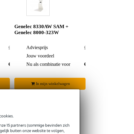
Genelec 8330AW SAM +
Genelec 8000-323W
€ 968,-
Adviesprijs
€ 984,-
€ 27,-
Jouw voordeel
€ 27,-
€ 941,-
Nu als combinatie voor
€ 957,-
In mijn winkelwagen
cookies.
onze 15 partners (sommige bevinden zich
s retourneren
elijk buiten onze website te volgen,