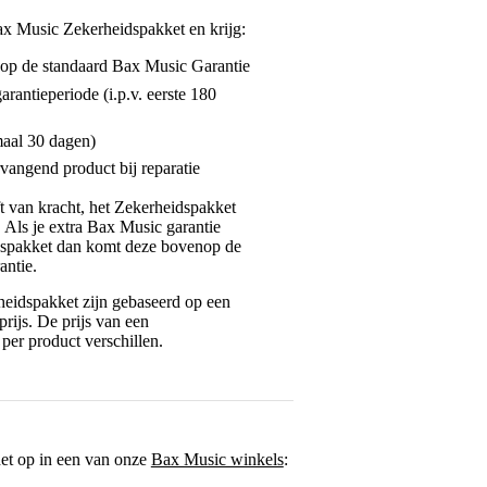
ax Music Zekerheidspakket en krijg:
enop de standaard Bax Music Garantie
garantieperiode (i.p.v. eerste 180
maal 30 dagen)
vangend product bij reparatie
jft van kracht, het Zekerheidspakket
. Als je extra Bax Music garantie
dspakket dan komt deze bovenop de
antie.
eidspakket zijn gebaseerd op een
rijs. De prijs van een
per product verschillen.
het op in een van onze
Bax Music winkels
: