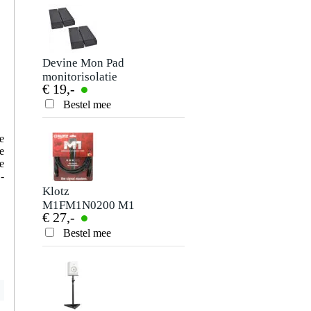
Schrijf zelf een review
Je naam
Er zijn nog geen reviews voor dit product.
Devine Mon Pad
monitorisolatie
€ 19,-
Je beoordeling
Bestel mee
Je ervaring
e
e
e
-
Klotz
M1FM1N0200 M1
€ 27,-
microfoonkabel
met Neutrik XLR
Bestel mee
Verstuur
2m