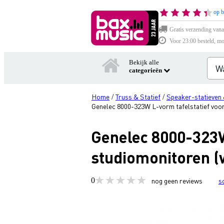
op b
Gratis verzending vana
Voor 23:00 besteld, mo
Bekijk alle
categorieën
Home
Truss & Statief
Speaker-statieven 
/
/
Genelec 8000-323W L-vorm tafelstatief voor
Genelec 8000-323W
studiomonitoren (w
0
nog geen reviews
s