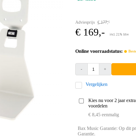
Adviesprijs
€ 177,-
€ 169,-
incl. 21% btw
Online voorraadstatus:
Best
-
+
Vergelijken
Kies nu voor 2 jaar extr
voordelen
€ 8,45 eenmalig
Bax Music Garantie: Op dit pr
Garantie.