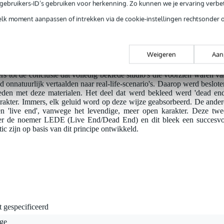
g ontworpen dat flutter, echo's en standing waves uitstekend worde
e gebruikers-ID’s gebruiken voor herkenning. Zo kunnen we je ervaring verb
dien hebben ze een absorptiewaarde die vijf maal hoger ligt dan d
t bovendien minder panelen! Daarbij wordt een absorptiecurv
elk moment aanpassen of intrekken via de cookie-instellingen rechtsonder 
entiebereik gelijk blijft. U kunt naast het gebruik van de Primacousti
rialen gebruiken om eventueel meer van de ruimte te kunnen bekleden
Weigeren
Aan
rp
s tot de conclusie dat volledig beklede studio's die voorzien waren va
 onnatuurlijk vertaalden naar real-life-scenario's. Daarop werd beslote
eden met deze materialen. Het deel dat werd bekleed werd 'dead end
akter. Immers, elk geluid word op deze wijze geabsorbeerd. De ander
n 'live end', vanwege het levendige, meer open karakter. Deze twe
r de noemer LEDE (Live End/Dead End) en dit bleek een succesvo
ic zijn op basis van dit principe ontwikkeld.
t gespecificeerd
ige