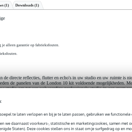
ews
(1)
Downloads (1)
ige
g je alleen garantie op fabrieksfouten.
rieksfouten.
e directe reflecties, flutter en echo's in uw studio en uw ruimte is nie
bieden de panelen van de London 10 kit voldoende mogelijkheden. Me
 uw studio om tot een volwaardige professionele studio in een mum va
nteren en hier komt geen lijm aan te pas! Alles wat u nodig heeft om d
egeleverd. De kits zijn er in drie kleurvarianten, namelijk in het zwart
c
oepel te laten verlopen en bij je te laten passen, gebruiken we functionele 
én esthetisch
sen we daarnaast voorkeurs-, statistische en marketingcookies, samen met 
biedt hoogwaardige panelen met een hoge dichtheid die bestaan ui
nigde Staten). Deze cookies stellen ons in staat om je surfgedrag op en mog