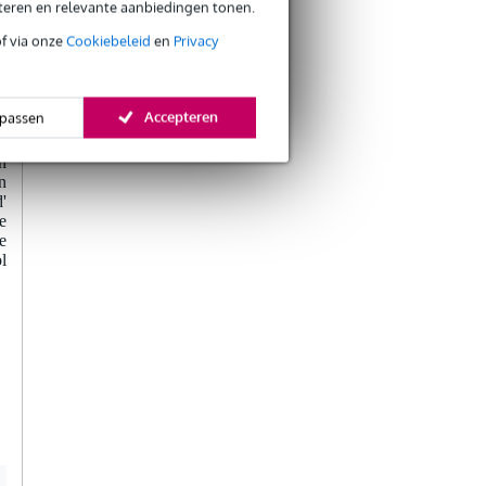
n
eteren en relevante aanbiedingen tonen.
e
e
of via onze
Cookiebeleid
en
Privacy
c
.
Accepteren
passen
n
n
'
e
e
l