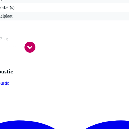
orber(s)
elplaat
,2 kg
8,0 x 58,0 x 38,0 cm
 geluidsisolatie voor studio's
ustic
umns en 12 scatter blocks) met 28 bevestigingsplaten (surface impalers)
ustic
ch x 48 inch)
 305 mm x 25 mm (12 inch x 12 inch x 1 inch)