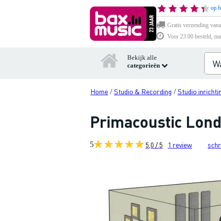
op b
Gratis verzending vana
Voor 23:00 besteld, ma
Bekijk alle
categorieën
Home
Studio & Recording
Studio inricht
/
/
Primacoustic Lond
5
5,0 / 5
1
review
schr