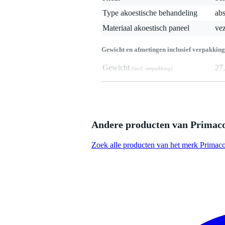
Type akoestische behandeling
abs
Materiaal akoestisch paneel
vez
Gewicht en afmetingen inclusief verpakking
Gewicht
27
(incl. verpakking)
Afmeting
12
(incl. verpakking)
Productspecificaties
Primacoustic London 10 room kit:
Andere producten van Primaco
inhoud:
20 panelen (8 control col
Zoek alle producten van het merk Primaco
schroeven en ankers
afmetingen:
control columns:
305 mm x 1219 mm (12 in
scatter blocks: 305 mm x