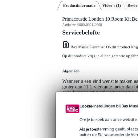
Productinformatie
Video's (1)
Revi
Primacoustic London 10 Room Kit Be
Artikelnr:
9000-0021-2900
Servicebelofte
Bax Music Garantie
: Op dit product krij
Op dit product krijg je alleen garantie op fab
Algemeen
Wanneer u een eind wenst te maken aan d
groter dan 11.1 vierkante meter dan 
deze Primacoustic-oplossing tovert u
tijd. De panelen zijn eenvoudig te mo
panelen te bevestigen wordt namelijk me
Cookie-instellingen bij Bax Musi
beige en grijs.
Om je bezoek aan onze website s
London 10 kit Beige: functioneel 
Als je toestemming geeft, plaat
De Primacoustic London 10 room kit 
buiten de EU, waaronder de Vere