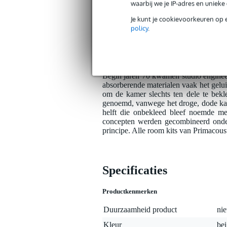
glasvezelmateriaal. Deze zijn zodani
waarbij we je IP-adres en uniek
tegengehouden en gereduceerd. Boven
goedkopere foam-alternatieven me
Je kunt je cookievoorkeuren op 
gegarandeerd die over het gehele frequ
policy
.
London 10 kit ook gewoon andere mate
LEDE - live end, dead end-ontwe
Begin jaren 70 kwamen studio engineer
absorberende materialen vaak het geluid
om de kamer slechts ten dele te bekl
genoemd, vanwege het droge, dode kar
helft die onbekleed bleef noemde me
concepten werden gecombineerd onde
principe. Alle room kits van Primacoust
Specificaties
Productkenmerken
Duurzaamheid product
nie
Kleur
be