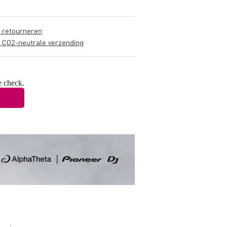
s retourneren
s CO2-neutrale verzending
e check.