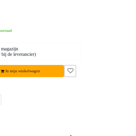
oorraad
 magazijn
bij de leverancier)
In mijn winkelwagen