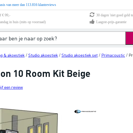
asis van meer dan 113.816 klantreviews
f € 99,-
30 dagen 'niet goed geld te
andag in huis (mits op voorraad)
Laagste-prijs-garantie
ing & akoestiek
Studio akoestiek
Studio akoestiek set
Primacoustic
Pr
/
/
/
/
on 10 Room Kit Beige
ijf een review