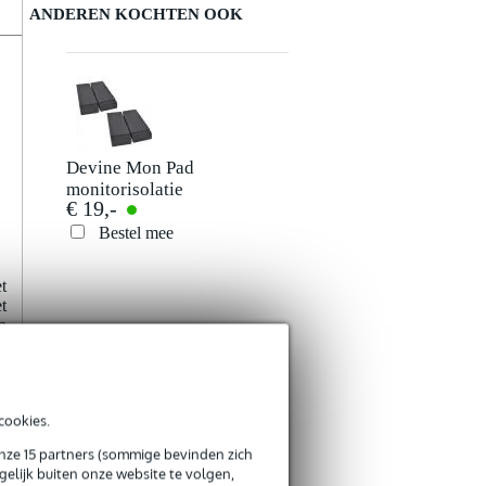
ANDEREN KOCHTEN OOK
Devine Mon Pad
monitorisolatie
€ 19,-
Bestel mee
t
t
n
e
,
cookies.
onze 15 partners (sommige bevinden zich
t
elijk buiten onze website te volgen,