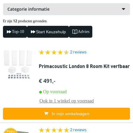
Categorie informatie
12
Er zijn
producten gevonden.
Top-10
Start Keuzehulp
Advies
2 reviews
Primacoustic London 8 Room Kit verfbaar
€ 491,-
Op voorraad
Ook in
1 winkel
op voorraad
In mijn winkelwagen
2 reviews
Popu