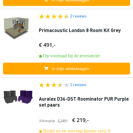
In mijn winkelwagen
2 reviews
Primacoustic London 8 Room Kit Grey
€ 491,-
Op voorraad bij de leverancier
In mijn winkelwagen
2 reviews
Auralex D36-DST Roominator PUR Purple
set paars
€ 219,-
Adviesprijs
€ 242,-
Bestel nu en ontvang binnen circa 9