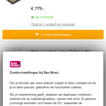
€ 779,-
Op voorraad
Ook in
1 winkel
op voorraad
In mijn winkelwagen
Primacoustic London 10 Room Kit
verfbaar
€ 939,-
Cookie-instellingen bij Bax Music
Op voorraad
Om je bezoek aan onze website soepel te laten verlopen en bij
Ook in
1 winkel
op voorraad
je te laten passen, gebruiken we functionele cookies.
In mijn winkelwagen
Als je toestemming geeft, plaatsen we daarnaast voorkeurs-,
statistische en marketingcookies, samen met onze 15 partners
(sommige bevinden zich buiten de EU, waaronder de