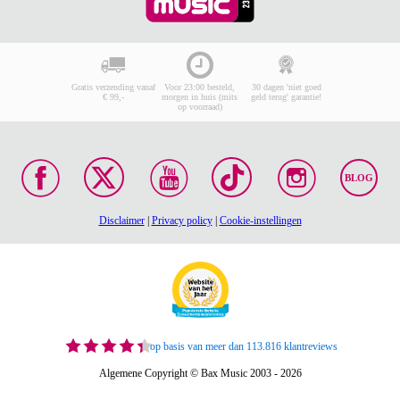
Gratis verzending vanaf
Voor 23:00 besteld,
30 dagen 'niet goed
€ 99,-
morgen in huis (mits
geld terug' garantie!
op voorraad)
BLOG
Disclaimer
|
Privacy policy
|
Cookie-instellingen
op basis van meer dan 113.816 klantreviews
Algemene Copyright © Bax Music 2003 - 2026