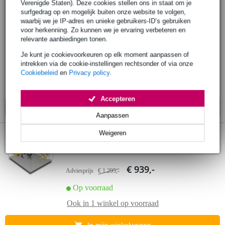
2 reviews
Verenigde Staten). Deze cookies stellen ons in staat om je
surfgedrag op en mogelijk buiten onze website te volgen,
waarbij we je IP-adres en unieke gebruikers-ID’s gebruiken
Primacoustic London 8 Room Kit Black
voor herkenning. Zo kunnen we je ervaring verbeteren en
relevante aanbiedingen tonen.
€ 491,-
Adviesprijs
€ 600,-
Je kunt je cookievoorkeuren op elk moment aanpassen of
intrekken via de cookie-instellingen rechtsonder of via onze
Op voorraad
Cookiebeleid
en
Privacy policy
.
Ook in
1 winkel
op voorraad
Accepteren
In mijn winkelwagen
Aanpassen
Weigeren
Popu
Primacoustic London 10 Room Kit Grey
lair
€ 939,-
Adviesprijs
€ 1.295,-
Op voorraad
Ook in
1 winkel
op voorraad