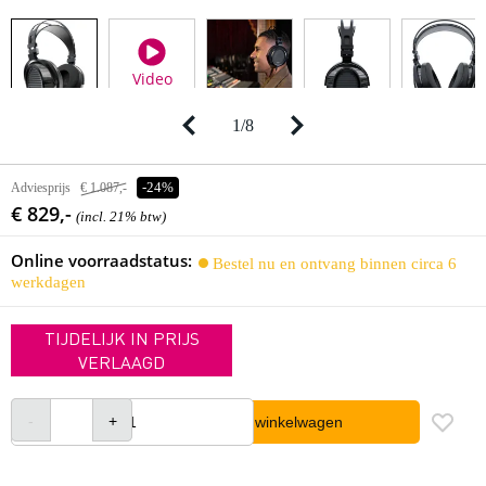
Video
1
/
8
Adviesprijs
€ 1.087,-
-24%
€ 829,-
(incl. 21% btw)
Online voorraadstatus:
Bestel nu en ontvang binnen circa 6
werkdagen
TIJDELIJK IN PRIJS
VERLAAGD
In winkelwagen