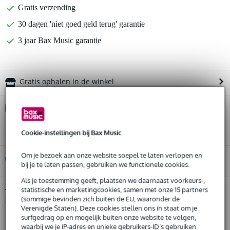
Gratis verzending
30 dagen 'niet goed geld terug' garantie
3 jaar Bax Music garantie
Gratis ophalen in de winkel
Kies nu voor 2 jaar extra Bax Music garantie en meer
voordelen
€ 41,45 eenmalig
Cookie-instellingen bij Bax Music
Om je bezoek aan onze website soepel te laten verlopen en
%
Huur dit product
bij je te laten passen, gebruiken we functionele cookies.
Als je toestemming geeft, plaatsen we daarnaast voorkeurs-,
Huur dit product al vanaf 59 euro per maand
statistische en marketingcookies, samen met onze 15 partners
Steven Slate Audio VSX Immersion One
Twijfel je of de
studio hoofdtelefoon
(sommige bevinden zich buiten de EU, waaronder de
Huur meerdere producten tegelijk: min. € 300,- en max.
bij je past? Doe de check.
Verenigde Staten). Deze cookies stellen ons in staat om je
€ 2.500,-
Start de check
Gratis
surfgedrag op en mogelijk buiten onze website te volgen,
thuisbezorgd of op te halen in de winkel
waarbij we je IP-adres en unieke gebruikers-ID’s gebruiken
Al na 4 maanden maandelijks opzegbaar