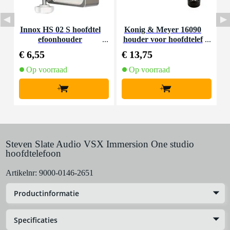
Innox HS 02 S hoofdtel
Konig & Meyer 16090
efoonhouder
houder voor hoofdtelef
oon
€ 6,55
€ 13,75
€
Op voorraad
Op voorraad
+
+
Steven Slate Audio VSX Immersion One studio
hoofdtelefoon
Artikelnr:
9000-0146-2651
Productinformatie
Specificaties