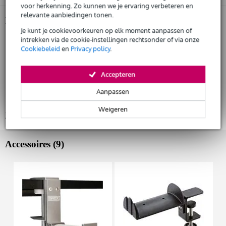
voor herkenning. Zo kunnen we je ervaring verbeteren en
De mogelijkheid om je product(en) met korting te kopen
relevante aanbiedingen tonen.
Snelle vervanging door Bax Music bij een defect
Productinformatie
Je kunt je cookievoorkeuren op elk moment aanpassen of
Steven Slate Audio VSX Immersion One
intrekken via de cookie-instellingen rechtsonder of via onze
Huur dit product
Cookiebeleid
en
Privacy policy
.
studio hoofdtelefoon
met VSX Platinum software:
macOS 10.14 of later (Apple Silicon ondersteund)
Accepteren
macOS 11.7.4 of later (standalone)
Aanpassen
Windows 10 of later, 64 bit
Weigeren
Bekijk alle productspecificaties
Accessoires (9)