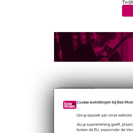
Twijf
Productinformatie
Reviews
(0)
Cookie-instellingen bij Bax Musi
Roland CB-404 draagtas voor SP-404
Artikelnr:
9000-0115-6247
Om je bezoek aan onze website s
Servicebelofte
Als je toestemming geeft, plaat
buiten de EU, waaronder de Vere
Bax Music Garantie
: Op dit product krij