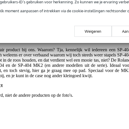
e gebruikers-ID’s gebruiken voor herkenning. Zo kunnen we je ervaring verb
rieksfouten.
elk moment aanpassen of intrekken via de cookie-instellingen rechtsonder 
serie van de SP-404.
Weigeren
Aan
ir product bij ons. Waarom? Tja, kennelijk wil iedereen een SP-40
ch weleens er over verbaasd waarom wij toch steeds weer stapels SP-40
ot in de roos houden, en dat verdient wel een mooie tas, niet? De Rolan
04 en de SP-404 MK2 (en andere modellen uit de serie). Ideaal voo
ht, en toch stevig, hier ga je graag mee op pad. Speciaal voor de MK
bij, en je kunt in de case nog ander kleingoed kwijt.
ct
d, niet de andere producten op de foto's.