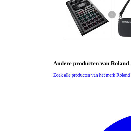
SP-404SX
met compartiment voor kleingoe
+
inclusief vier oranje draaiknop
afmetingen: 392 x 203 x 90 mm
gewicht: 700 gr
Andere producten van Roland
Zoek alle producten van het merk Roland