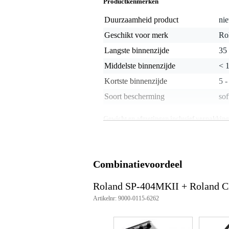
Productkenmerken
Duurzaamheid product
nie
Geschikt voor merk
Ro
Langste binnenzijde
35 
Middelste binnenzijde
< 
Kortste binnenzijde
5 -
Soort bescherming
sof
Gewicht en afmetingen inclusief verpakking
Gewicht
71
(incl. verpakking)
Afmeting
55,
(incl. verpakking)
Combinatievoordeel
Productspecificaties
Roland SP-404MKII + Roland 
Roland CB-404
Artikelnr: 9000-0115-6262
draagtas voor:
SP-404
SP-404 MK2
SP-404A