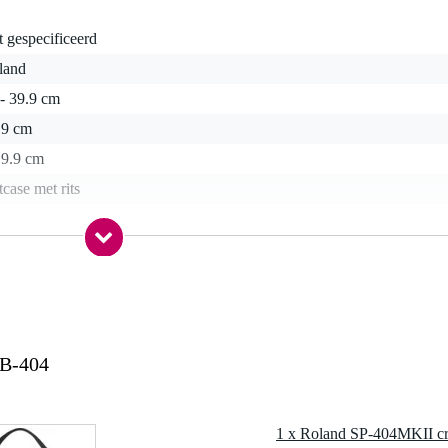
t gespecificeerd
land
- 39.9 cm
19 cm
 9.9 cm
tcase met rits
5 gr
0 x 25,5 x 10,0 cm
CB-404
1 x Roland SP-404MKII cre