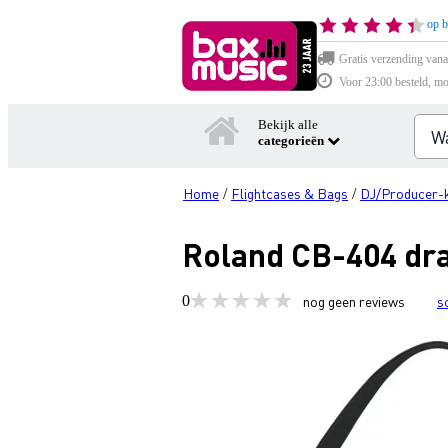
op b
Gratis verzending vana
Voor 23:00 besteld, mo
Bekijk alle
categorieën
Home
Flightcases & Bags
DJ/Producer-k
/
/
Roland CB-404 dr
0
nog geen reviews
s