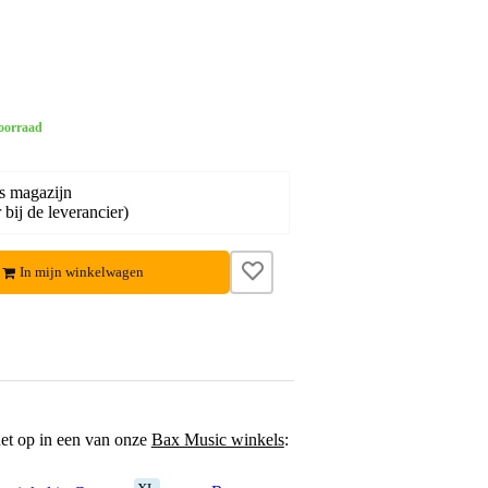
oorraad
s magazijn
bij de leverancier)
In mijn winkelwagen
het op in een van onze
Bax Music winkels
: