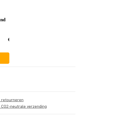
and
€ 544,-
s retourneren
s CO2-neutrale verzending