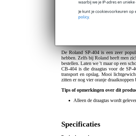
waarbij we je IP-adres en uniek
Op dit product krijg je alleen garantie op fab
Je kunt je cookievoorkeuren op 
Plus- en minpunten
policy
.
Geschikt voor de complete product
Algemeen
De Roland SP-404 is een zeer popula
hebben. Zelfs bij Roland heeft men zi
bestellen. Laten we 't maar op een sch
CB-404 is die draagtas voor de SP-4
transport en opslag. Mooi lichtgewic
zitten er nog vier oranje draaiknoppen 
Tips of opmerkingen over dit produ
Alleen de draagtas wordt gelever
Specificaties