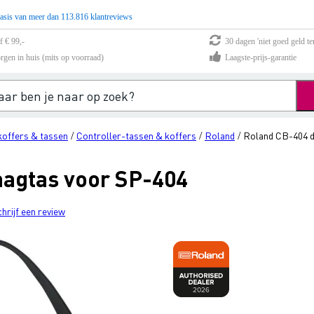
asis van meer dan 113.816 klantreviews
f € 99,-
30 dagen 'niet goed geld te
rgen in huis (mits op voorraad)
Laagste-prijs-garantie
offers & tassen
Controller-tassen & koffers
Roland
Roland CB-404 d
/
/
/
aagtas voor SP-404
chrijf een review