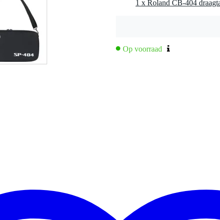
1 x Roland CB-404 draagt
d
pen voor de SP-404 MK2 (niet compatible met andere modellen)
Op voorraad