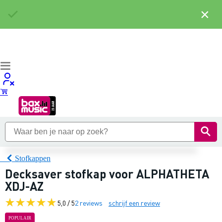
×
Stofkappen
Decksaver stofkap voor ALPHATHETA
XDJ-AZ
5,0 / 5
2 reviews
schrijf een review
POPULAIR