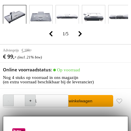
1
/
5
Adviesprijs
€ 100,-
€ 99,-
(incl. 21% btw)
Online voorraadstatus:
Op voorraad
Nog 4 stuks op voorraad in ons magazijn
(en extra voorraad beschikbaar bij de leverancier)
In winkelwagen
Bestel nu = maandag in huis (gratis)