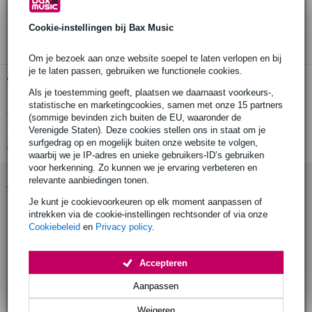
30 dagen 'niet goed geld terug' garantie
3 jaar Bax Music garantie
Cookie-instellingen bij Bax Music
Om je bezoek aan onze website soepel te laten verlopen en bij
je te laten passen, gebruiken we functionele cookies.
Gratis ophalen in de winkel
Als je toestemming geeft, plaatsen we daarnaast voorkeurs-,
statistische en marketingcookies, samen met onze 15 partners
Productinformatie
(sommige bevinden zich buiten de EU, waaronder de
Verenigde Staten). Deze cookies stellen ons in staat om je
surfgedrag op en mogelijk buiten onze website te volgen,
Bekijk alle productspecificaties
waarbij we je IP-adres en unieke gebruikers-ID’s gebruiken
voor herkenning. Zo kunnen we je ervaring verbeteren en
relevante aanbiedingen tonen.
Accessoires (10)
Je kunt je cookievoorkeuren op elk moment aanpassen of
intrekken via de cookie-instellingen rechtsonder of via onze
Cookiebeleid
en
Privacy policy
.
Accepteren
Aanpassen
Weigeren