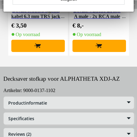
Devine JACS/3 signaal
Devine VB5030 2x RC
S
kabel 6.3 mm TRS jack
A male - 2x RCA male
-jack 3 meter
3.00 m
€ 3,50
€ 8,-
€
Op voorraad
Op voorraad
+
+
Decksaver stofkap voor ALPHATHETA XDJ-AZ
Artikelnr:
9000-0137-1102
Productinformatie
Specificaties
Reviews (2)