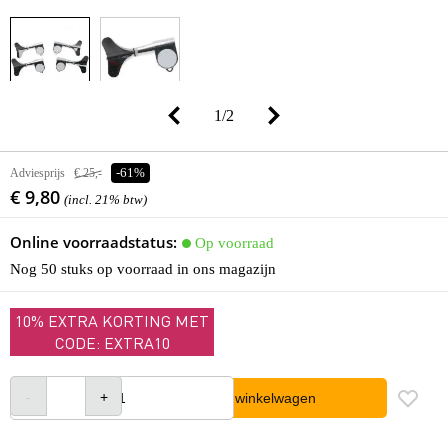
1
/
2
Adviesprijs
€ 25,-
-61%
€ 9,80
(incl. 21% btw)
Online voorraadstatus:
Op voorraad
Nog 50 stuks op voorraad in ons magazijn
10% EXTRA KORTING MET
CODE: EXTRA10
In winkelwagen