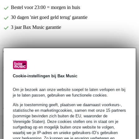
Bestel voor 23:00 = morgen in huis
30 dagen 'niet goed geld terug' garantie
3 jaar Bax Music garantie
Gratis ophalen in de winkel
Productinformatie
Cookie-instellingen bij Bax Music
Fazley stemmechanieken set voor basgitaar
kleur: chrome
Om je bezoek aan onze website soepel te laten verlopen en bij
je te laten passen, gebruiken we functionele cookies.
configuratie: 2x2
Als je toestemming geeft, plaatsen we daarnaast voorkeurs-,
Bekijk alle productspecificaties
statistische en marketingcookies, samen met onze 15 partners
(sommige bevinden zich buiten de EU, waaronder de
Verenigde Staten). Deze cookies stellen ons in staat om je
Bekijk ook eens (1)
surfgedrag op en mogelijk buiten onze website te volgen,
waarbij we je IP-adres en unieke gebruikers-ID’s gebruiken
voor herkenning. Zo kunnen we je ervaring verbeteren en