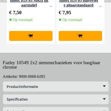
Innox IGS 03 MKII git
Innox IGS 05 universel
aarstatief
e gitaarstandaard
K
€ 7,50
€ 7,95
€
Op voorraad
Op voorraad
+
+
Fazley 10549 2x2 stemmechanieken voor basgitaar
chrome
Artikelnr:
9000-0068-6285
Productinformatie
Specificaties