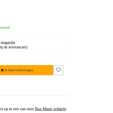
oorraad
 magazijn
ij de leverancier)
In mijn winkelwagen
het op in een van onze
Bax Music winkels
: