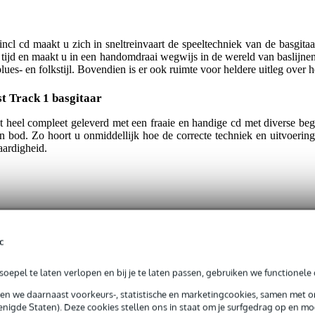
ncl cd maakt u zich in sneltreinvaart de speeltechniek van de basgita
tijd en maakt u in een handomdraai wegwijs in de wereld van baslijnen
es- en folkstijl. Bovendien is er ook ruimte voor heldere uitleg over he
st Track 1 basgitaar
 heel compleet geleverd met een fraaie en handige cd met diverse bege
od. Zo hoort u onmiddellijk hoe de correcte techniek en uitvoering 
aardigheid.
c
t gespecificeerd
oepel te laten verlopen en bij je te laten passen, gebruiken we functionele 
derlands
sen we daarnaast voorkeurs-, statistische en marketingcookies, samen met 
gitaar
nigde Staten). Deze cookies stellen ons in staat om je surfgedrag op en mog