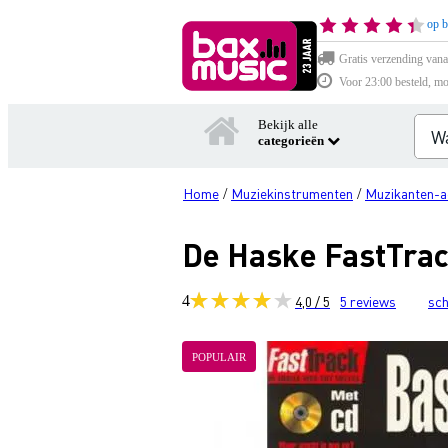
op b
Gratis verzending vana
Voor 23:00 besteld, mo
Bekijk alle
categorieën
Home
Muziekinstrumenten
Muzikanten-a
/
/
De Haske FastTrack
4
4,0 / 5
5
reviews
sch
POPULAIR