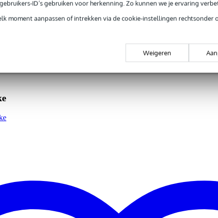
e gebruikers-ID’s gebruiken voor herkenning. Zo kunnen we je ervaring verb
round
elk moment aanpassen of intrekken via de cookie-instellingen rechtsonder 
boek + etudes
gitaar
Weigeren
Aan
gr
0 x 24,0 x 0,1 cm
ke
ke
k
rs
roedl