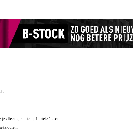
 CD
g je alleen garantie op fabrieksfouten.
rieksfouten.