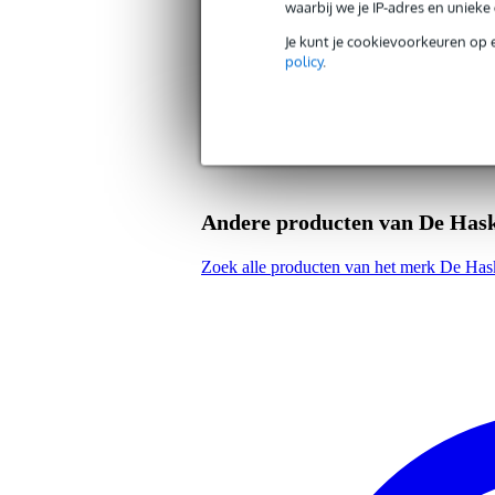
waarbij we je IP-adres en uniek
Genre
all
Je kunt je cookievoorkeuren op 
Type boek
les
policy
.
Type gitaar
bas
Gewicht en afmetingen inclusief verpakking
Gewicht
50 
(incl. verpakking)
Afmeting
31,
(incl. verpakking)
Andere producten van De Has
Productspecificaties
Zoek alle producten van het merk De Has
Nederlandstalig basgitaarlesboe
instapniveau, gericht op beginne
geschikt voor zelfstudie
loopjes, toonladders en baslijnen
rock-, blues- en folkstijlen
75 nummers en voorbeelden
notenschrift en tabulatuur
inclusief cd
paperback
auteurs: Blake Neely en Jeff Sch