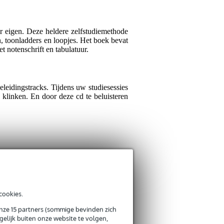
Schreef het volgende ov
Prima manier om basgitaa
Je ervaring
ar eigen. Deze heldere zelfstudiemethode
, toonladders en loopjes. Het boek bevat
Mels H.
12 januari 201
t notenschrift en tabulatuur.
3
Schreef het volgende ov
leidingstracks. Tijdens uw studiesessies
Dit is mijn 2de lesboek 
klinken. En door deze cd te beluisteren
Verstuur
uitgelegd. Kreten zoals
wordt voor beginnende b
liedjes. De snelheid va
demo's mee te spelen. On
Maarten S.
24 april 20
4
Schreef het volgende ov
cookies.
Leuke lesmethode. Als je 
onze 15 partners (sommige bevinden zich
deze methode in combina
elijk buiten onze website te volgen,
spelen.