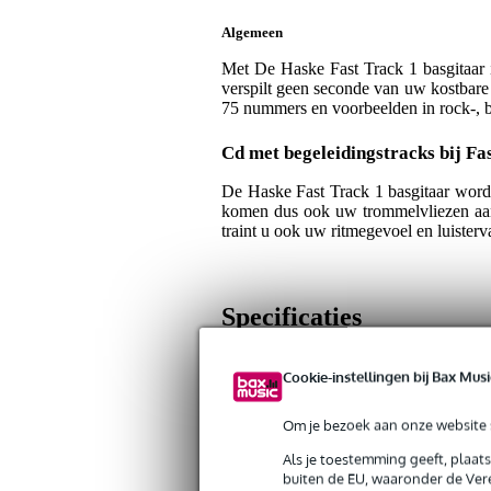
Algemeen
Met De Haske Fast Track 1 basgitaar i
verspilt geen seconde van uw kostbare 
75 nummers en voorbeelden in rock-, blu
Cd met begeleidingstracks bij Fa
De Haske Fast Track 1 basgitaar wordt
komen dus ook uw trommelvliezen aan b
traint u ook uw ritmegevoel en luisterv
Specificaties
Productkenmerken
Cookie-instellingen bij Bax Musi
Duurzaamheid product
nie
Om je bezoek aan onze website s
Taal
Ne
Als je toestemming geeft, plaat
Onderwerp boek
bas
buiten de EU, waaronder de Vere