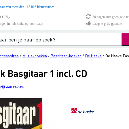
asis van meer dan 113.816 klantreviews
f € 99,-
30 dagen 'niet goed geld te
rgen in huis (mits op voorraad)
Laagste-prijs-garantie
ccessoires
Muziekboeken
Basgitaar-boeken
De Haske
De Haske Fast
/
/
/
/
 Basgitaar 1 incl. CD
rijf een review