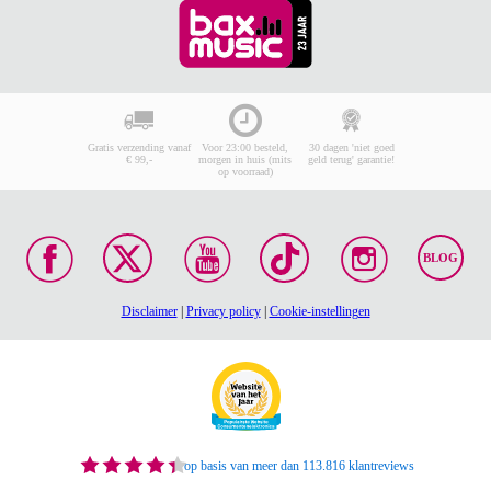
Gratis verzending vanaf
Voor 23:00 besteld,
30 dagen 'niet goed
€ 99,-
morgen in huis (mits
geld terug' garantie!
op voorraad)
BLOG
Disclaimer
|
Privacy policy
|
Cookie-instellingen
op basis van meer dan 113.816 klantreviews