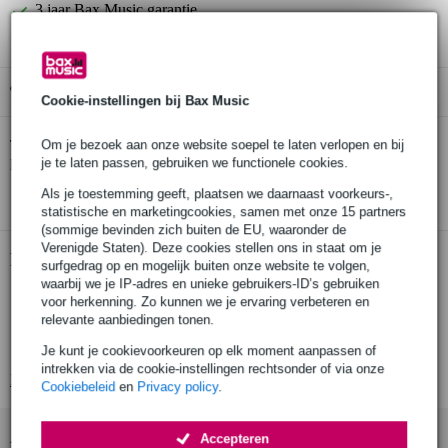
3 jaar Bax Music garantie
Gratis ophalen in de winkel
Cookie-instellingen bij Bax Music
Zoom ZTM-1 tuner en metronoom
Om je bezoek aan onze website soepel te laten verlopen en bij
Twijfel je of de
bij je
past? Doe de check.
je te laten passen, gebruiken we functionele cookies.
Start de check
Als je toestemming geeft, plaatsen we daarnaast voorkeurs-,
statistische en marketingcookies, samen met onze 15 partners
(sommige bevinden zich buiten de EU, waaronder de
Verenigde Staten). Deze cookies stellen ons in staat om je
Productinformatie
surfgedrag op en mogelijk buiten onze website te volgen,
waarbij we je IP-adres en unieke gebruikers-ID’s gebruiken
Zoom ZTM-1
voor herkenning. Zo kunnen we je ervaring verbeteren en
relevante aanbiedingen tonen.
tuner en metronoom
aansluiting voor elektrische gitaren
Je kunt je cookievoorkeuren op elk moment aanpassen of
intrekken via de cookie-instellingen rechtsonder of via onze
Bekijk alle productspecificaties
Cookiebeleid
en
Privacy policy
.
Accessoires (50)
Accepteren