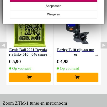
Aanpassen
Weigeren
Ernie Ball 2221 Regula
Fazley T-10 clip-on tun
I
r Slinky 010 - 046 snare
er
a
nset voor elektrische git
€ 5,90
€ 4,95
€
aar
Op voorraad
Op voorraad
+
+
Zoom ZTM-1 tuner en metronoom