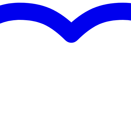
ie
eleverd)