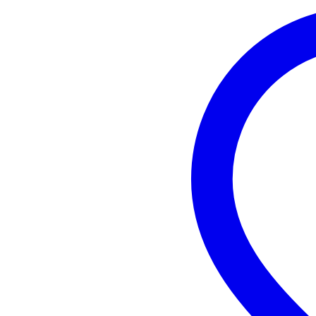
pitch: 415-466 Hz
360 graden roteerbaar
transponeerfunctie
metronoom met tap tempo-funct
voeding: CR2032 batterij (meeg
gewicht: 34 g
afmetingen: 45 x 90 x 45 mm