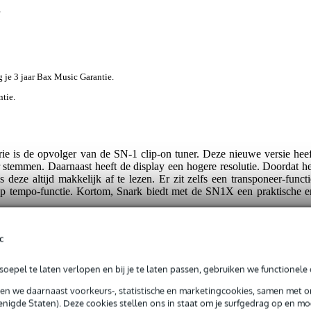
jg je 3 jaar Bax Music Garantie.
ntie.
 is de opvolger van de SN-1 clip-on tuner. Deze nieuwe versie heef
 stemmen. Daarnaast heeft de display een hogere resolutie. Doordat he
 deze altijd makkelijk af te lezen. Er zit zelfs een transponeer-functi
 tempo-functie. Kortom, Snark biedt met de SN1X een praktische e
c
oepel te laten verlopen en bij je te laten passen, gebruiken we functionele 
t gespecificeerd
sen we daarnaast voorkeurs-, statistische en marketingcookies, samen met 
nigde Staten). Deze cookies stellen ons in staat om je surfgedrag op en mog
p-on tuner