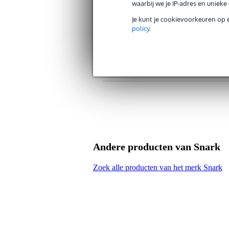
waarbij we je IP-adres en uniek
Toonhoogteherkenning
tri
Je kunt je cookievoorkeuren op 
Alleen geschikt voor
sn
policy
.
Chromatisch
j
Stembereik
nie
Type display
LC
Kleur
bl
Luidspreker ingebouwd
j
Gewicht en afmetingen inclusief verpakking
Gewicht
53 
(incl. verpakking)
Andere producten van Snark
Afmeting
9,0
(incl. verpakking)
Zoek alle producten van het merk Snark
Productspecificaties
Snark clip-on tuner
type: SN1X
serie: Qwik Tune
klankopname: trillingen