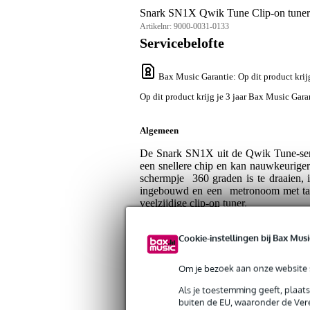
Snark SN1X Qwik Tune Clip-on tuner
Artikelnr:
9000-0031-0133
Servicebelofte
Bax Music Garantie
: Op dit product kri
Op dit product krijg je 3 jaar Bax Music Gara
Algemeen
De Snark SN1X uit de Qwik Tune-serie
een snellere chip en kan nauwkeuriger
schermpje 360 graden is te draaien, is
ingebouwd en een metronoom met tap
veelzijdige clip-on tuner.
Specificaties
Cookie-instellingen bij Bax Musi
Productkenmerken
Om je bezoek aan onze website s
Duurzaamheid product
nie
Als je toestemming geeft, plaat
buiten de EU, waaronder de Vere
Soort stemapparaat
cli