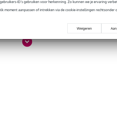
e gebruikers-ID’s gebruiken voor herkenning. Zo kunnen we je ervaring verb
lling
elk moment aanpassen of intrekken via de cookie-instellingen rechtsonder 
aarinstrumenten
a
Weigeren
Aan
t gespecificeerd
D, kleur
auw
a
gr
 x 7,0 x 4,5 cm