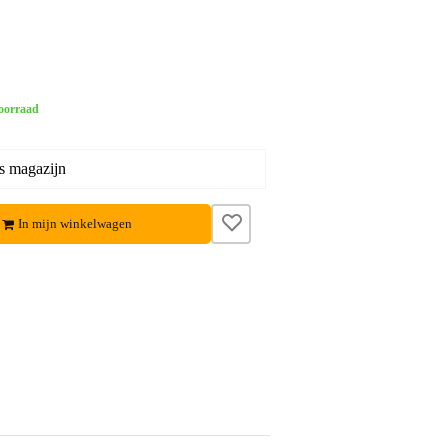
oorraad
s magazijn
In mijn winkelwagen