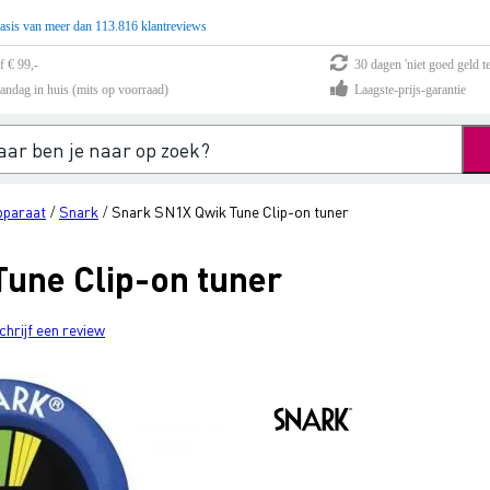
asis van meer dan 113.816 klantreviews
f € 99,-
30 dagen 'niet goed geld te
andag in huis (mits op voorraad)
Laagste-prijs-garantie
paraat
Snark
Snark SN1X Qwik Tune Clip-on tuner
/
/
une Clip-on tuner
chrijf een review