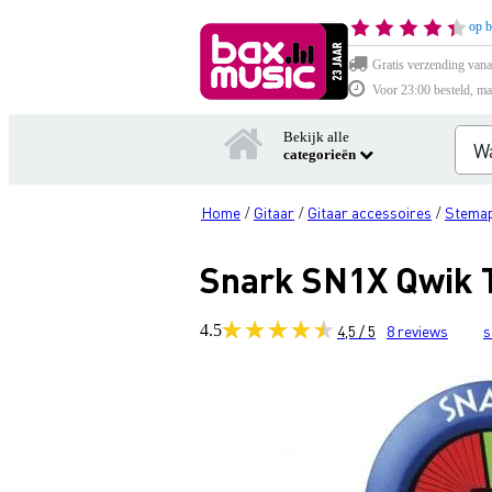
op b
Gratis verzending vana
Voor 23:00 besteld, ma
Bekijk alle
categorieën
Home
Gitaar
Gitaar accessoires
Stemap
/
/
/
Snark SN1X Qwik T
4.5
4,5 / 5
8
reviews
s