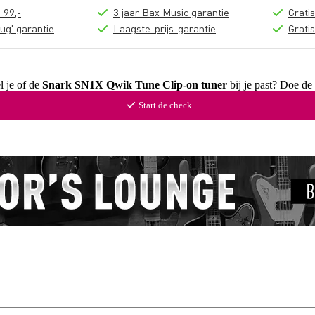
 99,-
3 jaar Bax Music garantie
Grati
ug' garantie
Laagste-prijs-garantie
Grati
l je of de
Snark SN1X Qwik Tune Clip-on tuner
bij je past? Doe de
Start de check