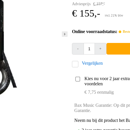
Adviesprijs
€ 157,-
€ 155,-
incl. 21% btw
Online voorraadstatus:
Best
-
+
Vergelijken
Kies nu voor 2 jaar extr
voordelen
€ 7,75 eenmalig
Bax Music Garantie: Op dit pr
Garantie.
Neem nu bij dit product het B