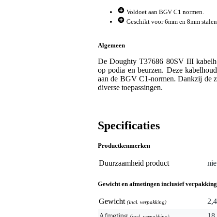
Voldoet aan BGV C1 normen.
Geschikt voor 6mm en 8mm stalen
Algemeen
De Doughty T37686 80SV III kabelhou
op podia en beurzen. Deze kabelhoude
aan de BGV C1-normen. Dankzij de zij
diverse toepassingen.
Specificaties
Productkenmerken
Duurzaamheid product
nie
Gewicht en afmetingen inclusief verpakking
Gewicht
2,4
(incl. verpakking)
Afmeting
18,
(incl. verpakking)