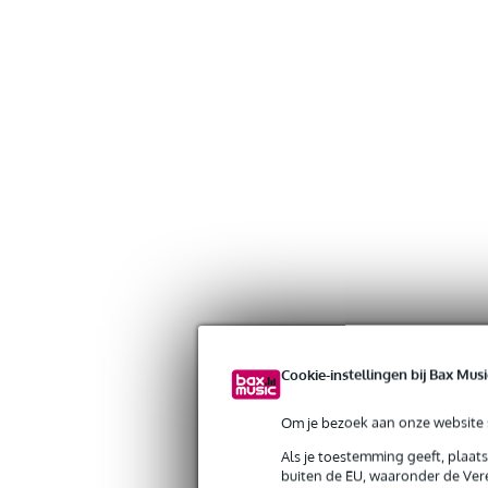
Cookie-instellingen bij Bax Musi
Gratis verzending vanaf €
Om je bezoek aan onze website s
30 dagen 'niet goed geld ter
Als je toestemming geeft, plaat
buiten de EU, waaronder de Vere