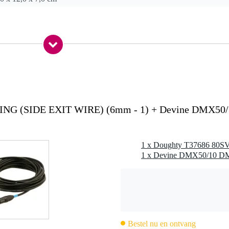
 Ø8mm
 RING (SIDE EXIT WIRE) (6mm - 1) + Devine DMX50/
/ Ø72mm (buiten)
isme
nementen en podiumgebruik
Bestel nu en ontvang