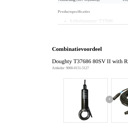
Productspecificaties
Artikelnummer: T37686
Type: 80SV III Kabelhouder
Geschikt voor draad: Ø6mm -
Maximale belasting (WLL):
Ø6mm draad: 135kg
Ø6,35mm (1/4") draad: 150kg
Combinatievoordeel
Ø8mm draad: 240kg
Materiaal: Staal, zwart
Doughty T37686 80SV II with
Ringdiameter: Ø40mm (binnen) 
Houderdiameter: Ø40mm
Artikelnr: 9000-0151-5127
Mechanisme: 3-balletjesmechan
Gewicht: 0,88 kg
Toepassing: Geschikt voor eve
Kleur: Zwart
Afmetingen: 40mm x 72mm
+