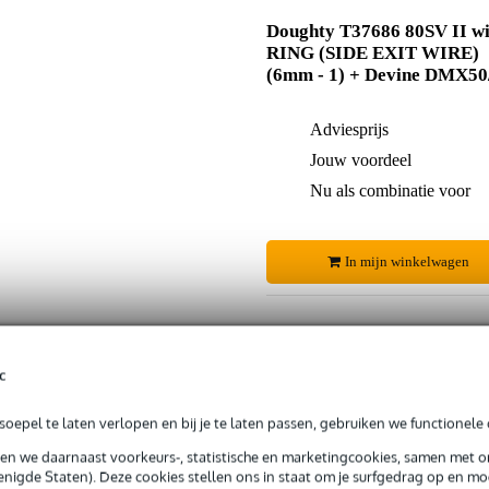
Doughty T37686 80SV II wi
RING (SIDE EXIT WIRE)
(6mm - 1) + Devine DMX50
Adviesprijs
Jouw voordeel
Nu als combinatie voor
In mijn winkelwagen
Productinformatie
c
 99,-
3 jaar Bax Music garantie
Grati
oepel te laten verlopen en bij je te laten passen, gebruiken we functionele 
ug' garantie
Laagste-prijs-garantie
Grati
sen we daarnaast voorkeurs-, statistische en marketingcookies, samen met 
nigde Staten). Deze cookies stellen ons in staat om je surfgedrag op en mog