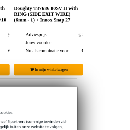
th
Doughty T37686 80SV II with
RING (SIDE EXIT WIRE)
/10
(6mm - 1) + Innox Snap 27
€ 184,-
Adviesprijs
€ 160,50
€ 6,-
Jouw voordeel
€ 1,50
€ 178,-
Nu als combinatie voor
€ 159,-
In mijn winkelwagen
s retourneren
cookies.
s CO2-neutrale verzending
onze 15 partners (sommige bevinden zich
elijk buiten onze website te volgen,