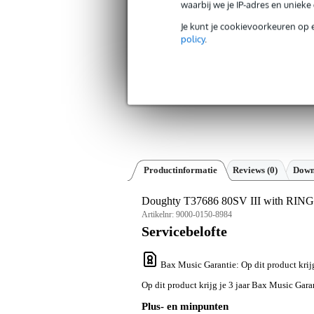
waarbij we je IP-adres en uniek
Je kunt je cookievoorkeuren op 
policy
.
Productinformatie
Reviews
(0)
Down
Doughty T37686 80SV III with RIN
Artikelnr:
9000-0150-8984
Servicebelofte
Bax Music Garantie
: Op dit product kri
Op dit product krijg je 3 jaar Bax Music Gara
Plus- en minpunten