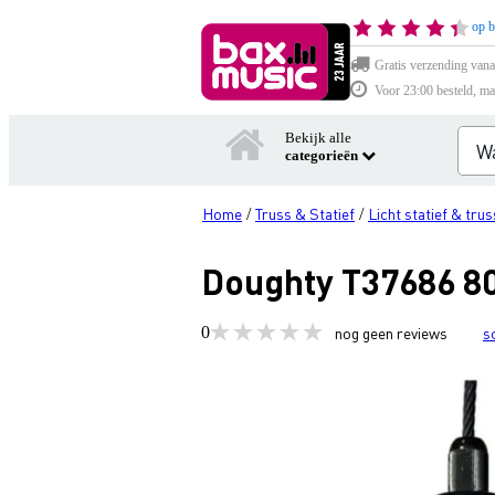
op b
Gratis verzending vana
Voor 23:00 besteld, ma
Bekijk alle
categorieën
Home
Truss & Statief
Licht statief & trus
/
/
Doughty T37686 80
0
nog geen reviews
s