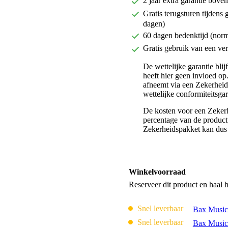
2 jaar extra garantie bov
Gratis terugsturen tijdens 
dagen)
60 dagen bedenktijd (nor
Gratis gebruik van een ver
De wettelijke garantie bli
heeft hier geen invloed op
afneemt via een Zekerhei
wettelijke conformiteitsgar
De kosten voor een Zekerh
percentage van de productp
Zekerheidspakket kan dus 
Winkelvoorraad
Reserveer dit product en haal 
Snel leverbaar
Bax Music
Snel leverbaar
Bax Music