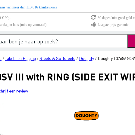
asis van meer dan 113.816 klantreviews
f € 99,-
30 dagen 'niet goed geld te
andag in huis (mits op voorraad)
Laagste-prijs-garantie
s
Takels en Rigging
Steels & Softsteels
Doughty
Doughty T37686 80SV
/
/
/
/
SV III with RING (SIDE EXIT WI
chrijf een review