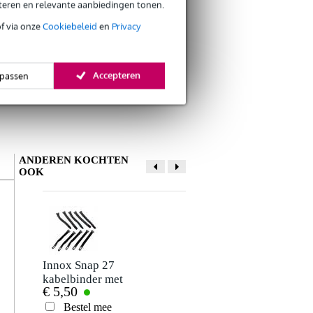
eteren en relevante aanbiedingen tonen.
of via onze
Cookiebeleid
en
Privacy
Accepteren
passen
ANDEREN KOCHTEN
OOK
Schrijf zelf een review
Je naam
Er zijn nog geen reviews voor dit product.
Innox Snap 27
Sunlite SUSHI-Z1
kabelbinder met
DMX interface en
€ 5,50
€ 35,-
klittenband smal
software
Je beoordeling
zwart (10 stuks)
Bestel mee
Bestel mee