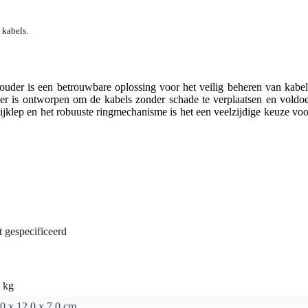
 kabels.
der is een betrouwbare oplossing voor het veilig beheren van kabel
r is ontworpen om de kabels zonder schade te verplaatsen en voldoe
klep en het robuuste ringmechanisme is het een veelzijdige keuze voo
t gespecificeerd
 kg
0 x 12,0 x 7,0 cm