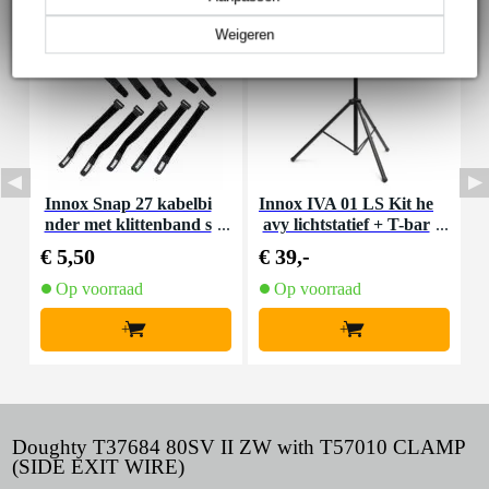
Weigeren
Innox Snap 27 kabelbi
Innox IVA 01 LS Kit he
I
nder met klittenband s
avy lichtstatief + T-bar
mal zwart (10 stuks)
€ 5,50
€ 39,-
€
Op voorraad
Op voorraad
+
+
Doughty T37684 80SV II ZW with T57010 CLAMP
(SIDE EXIT WIRE)