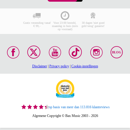
Gratis verzending vanaf
Voor 23:00 besteld,
30 dagen 'niet goed
€ 99,-
maandag in huis (mits
geld terug' garantie!
op voorraad)
BLOG
Disclaimer
|
Privacy policy
|
Cookie-instellingen
op basis van meer dan 113.816 klantreviews
Algemene Copyright © Bax Music 2003 - 2026