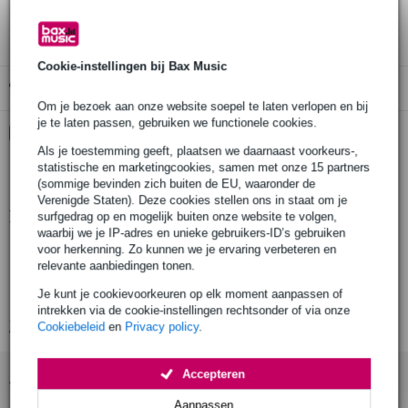
3 jaar Bax Music garantie
Cookie-instellingen bij Bax Music
Gratis ophalen in de winkel
Om je bezoek aan onze website soepel te laten verlopen en bij
je te laten passen, gebruiken we functionele cookies.
Kies nu voor 2 jaar extra Bax Music garantie en meer
voordelen
Als je toestemming geeft, plaatsen we daarnaast voorkeurs-,
statistische en marketingcookies, samen met onze 15 partners
€ 11,10 eenmalig
(sommige bevinden zich buiten de EU, waaronder de
Verenigde Staten). Deze cookies stellen ons in staat om je
Productinformatie
surfgedrag op en mogelijk buiten onze website te volgen,
waarbij we je IP-adres en unieke gebruikers-ID’s gebruiken
Artikelnummer: T37684
voor herkenning. Zo kunnen we je ervaring verbeteren en
relevante aanbiedingen tonen.
Inbegrepen: T57010 half koppeling
Je kunt je cookievoorkeuren op elk moment aanpassen of
Geschikt voor 6mm en 8mm staalstaalkabel
intrekken via de cookie-instellingen rechtsonder of via onze
Bekijk alle productspecificaties
Cookiebeleid
en
Privacy policy
.
Accepteren
Accessoires (9)
Aanpassen