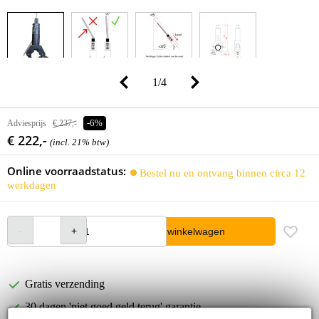
1
/
4
Adviesprijs
€ 237,-
-6%
€ 222,-
(incl. 21% btw)
Online voorraadstatus:
Bestel nu en ontvang binnen circa 12
werkdagen
In winkelwagen
Gratis verzending
30 dagen 'niet goed geld terug' garantie