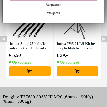
Aanpassen
Weigeren
Innox Snap 27 kabelbi
Innox IVA 01 LS Kit he
I
nder met klittenband s
avy lichtstatief + T-bar
mal zwart (10 stuks)
€ 5,50
€ 39,-
€
Op voorraad
Op voorraad
+
+
Doughty T37680 80SV III M20 (6mm - 190Kg)
(8mm - 330kg)