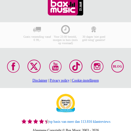
Gratis verzending vanaf
Voor 23:00 besteld,
30 dagen 'niet goed
€ 99,-
morgen in huis (mits
geld terug' garantie!
op voorraad)
BLOG
Disclaimer
|
Privacy policy
|
Cookie-instellingen
op basis van meer dan 113.816 klantreviews
Algemene Copyright © Bax Music 2003 - 2026