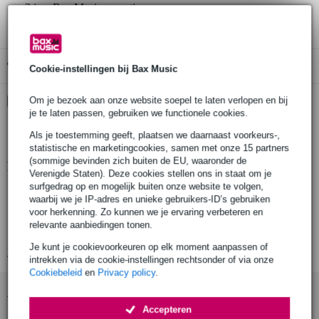
3 jaar Bax Music garantie
Gratis ophalen in de winkel
Cookie-instellingen bij Bax Music
Kies nu voor 2 jaar extra Bax Music garantie en meer
Om je bezoek aan onze website soepel te laten verlopen en bij
voordelen
je te laten passen, gebruiken we functionele cookies.
€ 7,35 eenmalig
Als je toestemming geeft, plaatsen we daarnaast voorkeurs-,
statistische en marketingcookies, samen met onze 15 partners
(sommige bevinden zich buiten de EU, waaronder de
Productinformatie
Verenigde Staten). Deze cookies stellen ons in staat om je
surfgedrag op en mogelijk buiten onze website te volgen,
Draad: Ø6mm, Ø6.35mm (1/4"), Ø8mm staaldraad
waarbij we je IP-adres en unieke gebruikers-ID’s gebruiken
Draagvermogen (WLL) voor Ø6mm draad: 135 kg
voor herkenning. Zo kunnen we je ervaring verbeteren en
relevante aanbiedingen tonen.
Draagvermogen (WLL) voor Ø6.35mm draad: 150 kg
Je kunt je cookievoorkeuren op elk moment aanpassen of
Bekijk alle productspecificaties
intrekken via de cookie-instellingen rechtsonder of via onze
Cookiebeleid
en
Privacy policy
.
Accessoires (9)
Accepteren