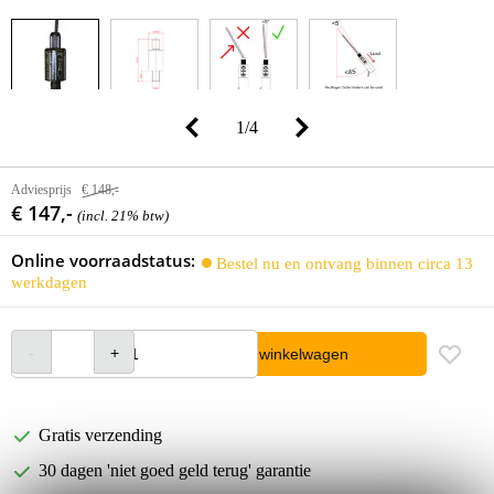
1
/
4
Adviesprijs
€ 148,-
€ 147,-
(incl. 21% btw)
Online voorraadstatus:
Bestel nu en ontvang binnen circa 13
werkdagen
In winkelwagen
Gratis verzending
30 dagen 'niet goed geld terug' garantie