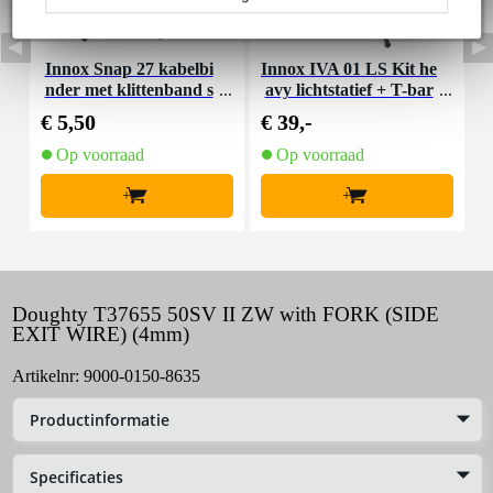
Innox Snap 27 kabelbi
Innox IVA 01 LS Kit he
I
nder met klittenband s
avy lichtstatief + T-bar
mal zwart (10 stuks)
€ 5,50
€ 39,-
€
Op voorraad
Op voorraad
+
+
Doughty T37655 50SV II ZW with FORK (SIDE
EXIT WIRE) (4mm)
Artikelnr:
9000-0150-8635
Productinformatie
Specificaties