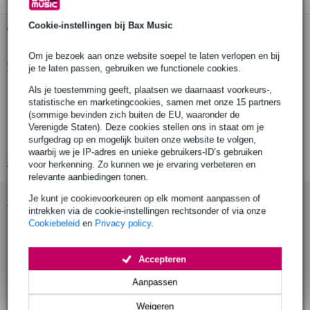
Cookie-instellingen bij Bax Music
Gratis ophalen in de winkel
Om je bezoek aan onze website soepel te laten verlopen en bij
Productinformatie
je te laten passen, gebruiken we functionele cookies.
Als je toestemming geeft, plaatsen we daarnaast voorkeurs-,
Producttype: 50SV Reutlinger kabelhouder
statistische en marketingcookies, samen met onze 15 partners
Geschikt voor: 4mm en 5mm stalen draad
(sommige bevinden zich buiten de EU, waaronder de
Verenigde Staten). Deze cookies stellen ons in staat om je
Draagvermogen (WLL): Ø4mm draad - 60Kg, Ø5mm draad -
90Kg
surfgedrag op en mogelijk buiten onze website te volgen,
waarbij we je IP-adres en unieke gebruikers-ID’s gebruiken
Bekijk alle productspecificaties
voor herkenning. Zo kunnen we je ervaring verbeteren en
relevante aanbiedingen tonen.
Je kunt je cookievoorkeuren op elk moment aanpassen of
Accessoires (9)
intrekken via de cookie-instellingen rechtsonder of via onze
Cookiebeleid
en
Privacy policy
.
Accepteren
Aanpassen
Weigeren