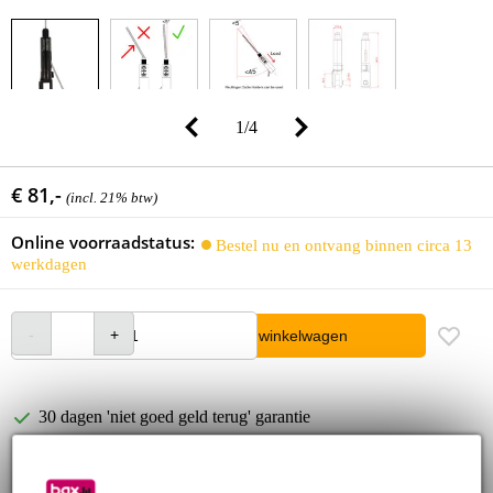
1
/
4
€ 81,-
(incl. 21% btw)
Online voorraadstatus:
Bestel nu en ontvang binnen circa 13
werkdagen
In winkelwagen
30 dagen 'niet goed geld terug' garantie
3 jaar Bax Music garantie