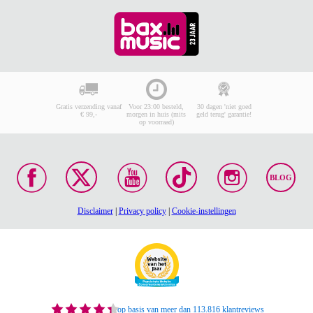
Gratis verzending vanaf
Voor 23:00 besteld,
30 dagen 'niet goed
€ 99,-
morgen in huis (mits
geld terug' garantie!
op voorraad)
BLOG
Disclaimer
|
Privacy policy
|
Cookie-instellingen
op basis van meer dan 113.816 klantreviews