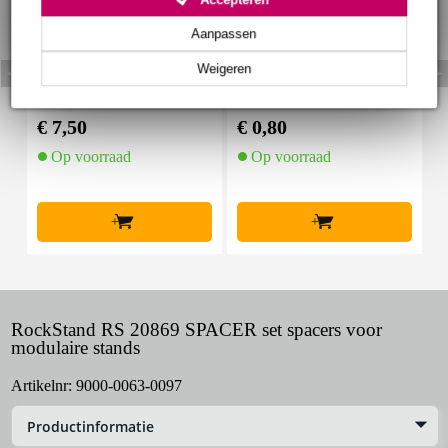
Aanpassen
Weigeren
Innox SNAP PRO kabe
Penn Elcom T1525/14
lbinderset (5 stuks)
kabelbinder, 30 cm lan
W
g (per stuk)
t
€ 7,50
€ 0,80
€
Op voorraad
Op voorraad
+
+
RockStand RS 20869 SPACER set spacers voor
modulaire stands
Artikelnr:
9000-0063-0097
Productinformatie