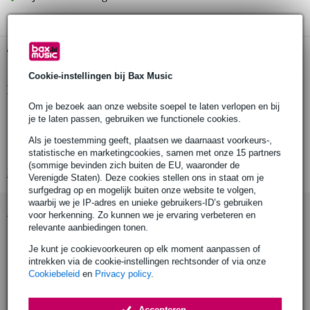
Gratis ophalen in de winkel
Cookie-instellingen bij Bax Music
Productinformatie
Om je bezoek aan onze website soepel te laten verlopen en bij
spacers voor RockStand Modular Multiple Stands
je te laten passen, gebruiken we functionele cookies.
set van 6
Als je toestemming geeft, plaatsen we daarnaast voorkeurs-,
kleur: zwart
statistische en marketingcookies, samen met onze 15 partners
(sommige bevinden zich buiten de EU, waaronder de
Bekijk alle productspecificaties
Verenigde Staten). Deze cookies stellen ons in staat om je
surfgedrag op en mogelijk buiten onze website te volgen,
waarbij we je IP-adres en unieke gebruikers-ID’s gebruiken
Accessoires (8)
voor herkenning. Zo kunnen we je ervaring verbeteren en
relevante aanbiedingen tonen.
Je kunt je cookievoorkeuren op elk moment aanpassen of
intrekken via de cookie-instellingen rechtsonder of via onze
Cookiebeleid
en
Privacy policy
.
Accepteren