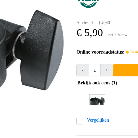
Adviesprijs
€ 8,40
€ 5,90
incl. 21% btw
Online voorraadstatus:
Best
-
+
Bekijk ook eens (1)
Vergelijken