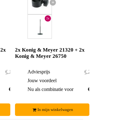
+
2x
 2x
2x Konig & Meyer 21320 + 2x
Konig & Meyer 26750
€ 129,80
Adviesprijs
€ 201,80
€ 8,80
Jouw voordeel
€ 6,80
€ 121,-
Nu als combinatie voor
€ 195,-
In mijn winkelwagen