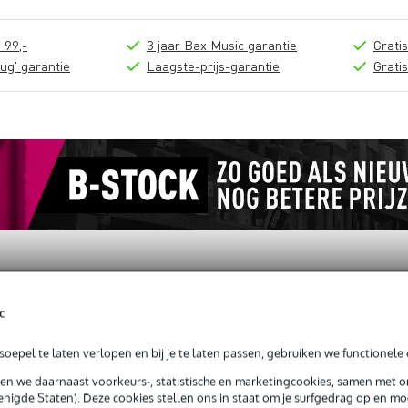
 99,-
3 jaar Bax Music garantie
Grati
ug' garantie
Laagste-prijs-garantie
Grati
c
oepel te laten verlopen en bij je te laten passen, gebruiken we functionele 
luidspreker en verlichting statieven 35 mm
sen we daarnaast voorkeurs-, statistische en marketingcookies, samen met 
nigde Staten). Deze cookies stellen ons in staat om je surfgedrag op en mog