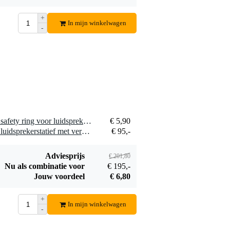
+
In mijn winkelwagen
-
2 x Konig & Meyer 21320 safety ring voor luidspreker en verlichting statieven 35 mm
€ 5,90
2 x Konig & Meyer 26750 luidsprekerstatief met verzwaarde voet
€ 95,-
Adviesprijs
€ 201,80
Nu als combinatie voor
€ 195,-
Jouw voordeel
€ 6,80
+
In mijn winkelwagen
-