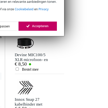
eteren en relevante aanbiedingen tonen.
Je naam
of via onze
Cookiebeleid
en
Privacy
Er zijn nog geen reviews voor dit product.
Devine MIC100/10
XLR microfoon- en
€ 9,95
signaalkabel 10
Je beoordeling
meter
Bestel mee
Accepteren
passen
Je ervaring
n
Devine MIC100/5
XLR microfoon- en
€ 8,50
signaalkabel 5
meter
Bestel mee
Verstuur
Innox Snap 27
kabelbinder met