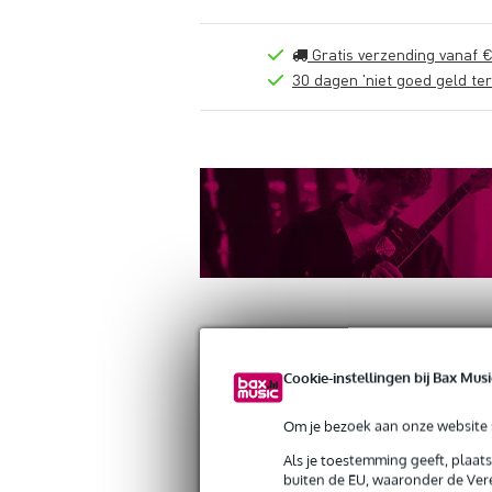
Gratis verzending vanaf €
30 dagen 'niet goed geld ter
Cookie-instellingen bij Bax Musi
Productinformatie
Reviews
(0)
Om je bezoek aan onze website s
Konig & Meyer 21320 safety ring voor 
Als je toestemming geeft, plaat
Artikelnr:
9000-0075-8078
buiten de EU, waaronder de Vere
Servicebelofte