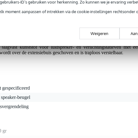
e gebruikers-ID’s gebruiken voor herkenning. Zo kunnen we je ervaring verb
elk moment aanpassen of intrekken via de cookie-instellingen rechtsonder 
g je 5 jaar Bax Music garantie.
tie.
Weigeren
Aan
slagvast kunststof voor luidspreker- en verlichtingstatieven met ee
rdt over de extensiebuis geschoven en is traploos verstelbaar.
t gespecificeerd
 speaker-beugel
svergrendeling
0 gr