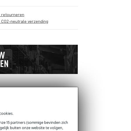
s retourneren
s CO2-neutrale verzending
ANDEREN KOCHTEN OOK
cookies.
Schrijf zelf een review
onze 15 partners (sommige bevinden zich
elijk buiten onze website te volgen,