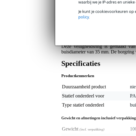
waarbij we je IP-adres en uniek
Je kunt je cookievoorkeuren op 
Bax Music Garantie
: Op dit product krij
policy
.
Op dit product krijg je 5 jaar Bax Music garan
Algemeen
Deze veiligheidsring is gemaakt van 
buisdiameter van 35 mm. De borgring wo
Specificaties
Productkenmerken
Duurzaamheid product
nie
Statief onderdeel voor
PA
Type statief onderdeel
bui
Gewicht en afmetingen inclusief verpakking
Gewicht
10
(incl. verpakking)