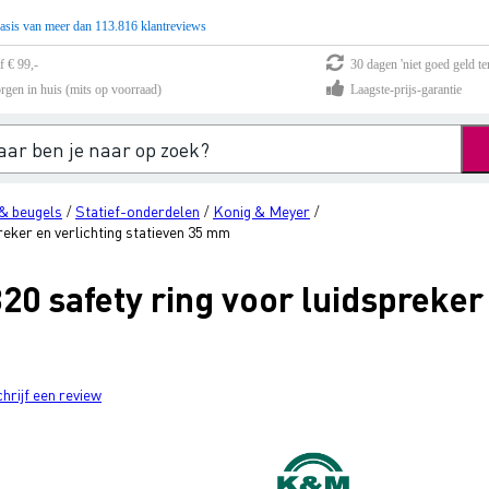
asis van meer dan 113.816 klantreviews
f € 99,-
30 dagen 'niet goed geld te
rgen in huis (mits op voorraad)
Laagste-prijs-garantie
& beugels
Statief-onderdelen
Konig & Meyer
/
/
/
reker en verlichting statieven 35 mm
0 safety ring voor luidspreker 
chrijf een review