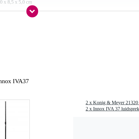
0 x 8,5 x 5,0 cm
t 35 mm
Innox IVA37
2 x Innox IVA 37 luidspreke