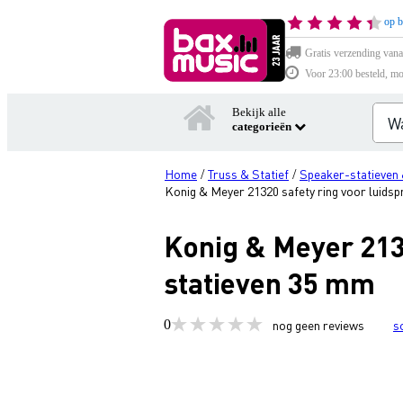
op b
Gratis verzending vana
Voor 23:00 besteld, mo
Bekijk alle
categorieën
Home
Truss & Statief
Speaker-statieven 
/
/
Konig & Meyer 21320 safety ring voor luidsp
Konig & Meyer 2132
statieven 35 mm
0
nog geen reviews
s