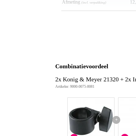
Afmeting
12,
(incl. verpakking)
Productspecificaties
veiligheidsring
hoogte: 30 mm
materiaal: kunststof
geschikt voor buisdiameters to
kleur: zwart
gewicht: 0.71 kg
Combinatievoordeel
2x Konig & Meyer 21320 + 2x 
Artikelnr: 9000-0075-8081
+