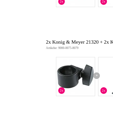
2x
2x
2x Konig & Meyer 21320 + 2x 
Artikelnr: 9000-0075-8079
+
2x
2x