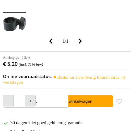
1
/
1
Adviesprijs
€ 8,40
€ 5,20
(incl. 21% btw)
Online voorraadstatus:
Bestel nu en ontvang binnen circa 14
werkdagen
In winkelwagen
30 dagen 'niet goed geld terug' garantie