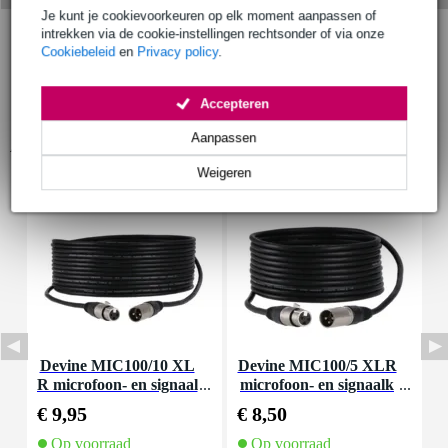
Je kunt je cookievoorkeuren op elk moment aanpassen of
intrekken via de cookie-instellingen rechtsonder of via onze
Cookiebeleid
en
Privacy policy
.
Accepteren
Aanpassen
Accessoires (5)
Weigeren
Devine MIC100/10 XL
Devine MIC100/5 XLR
I
R microfoon- en signaal
microfoon- en signaalk
n
kabel 10 meter
abel 5 meter
€ 9,95
€ 8,50
€
Op voorraad
Op voorraad