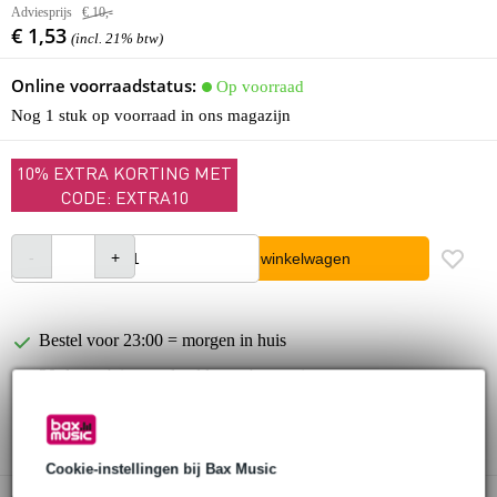
Adviesprijs
€ 10,-
€ 1,53
(incl. 21% btw)
Online voorraadstatus:
Op voorraad
Nog 1 stuk op voorraad in ons magazijn
10% EXTRA KORTING MET
CODE: EXTRA10
In winkelwagen
Bestel voor 23:00 = morgen in huis
30 dagen 'niet goed geld terug' garantie
3 jaar Bax Music garantie
Cookie-instellingen bij Bax Music