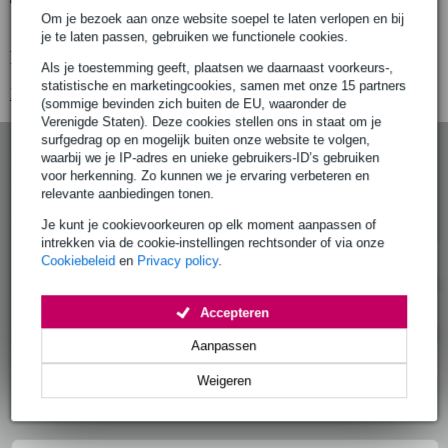
Gratis ophalen in de winkel
Om je bezoek aan onze website soepel te laten verlopen en bij
je te laten passen, gebruiken we functionele cookies.
Productinformatie
Als je toestemming geeft, plaatsen we daarnaast voorkeurs-,
statistische en marketingcookies, samen met onze 15 partners
Bekijk alle productspecificaties
(sommige bevinden zich buiten de EU, waaronder de
Verenigde Staten). Deze cookies stellen ons in staat om je
surfgedrag op en mogelijk buiten onze website te volgen,
waarbij we je IP-adres en unieke gebruikers-ID’s gebruiken
Konig & Meyer 02-55-031-56 adapter plate voor
voor herkenning. Zo kunnen we je ervaring verbeteren en
26785 (000 en 018) zwart
relevante aanbiedingen tonen.
Artikelnr:
OND-02-55-031-56
Je kunt je cookievoorkeuren op elk moment aanpassen of
intrekken via de cookie-instellingen rechtsonder of via onze
Productinformatie
Cookiebeleid
en
Privacy policy
.
Specificaties
Accepteren
Aanpassen
Reviews (0)
Weigeren
Meer producten bij Bax Music