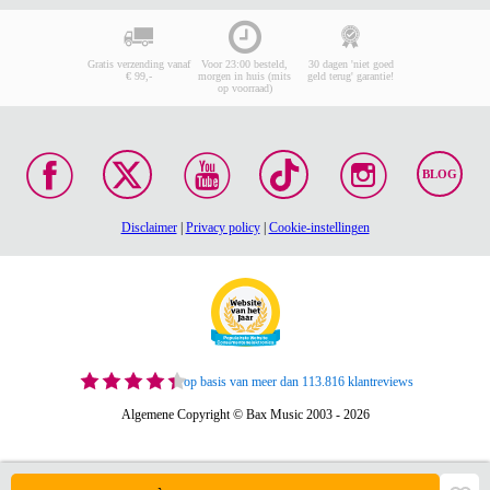
Gratis verzending vanaf
Voor 23:00 besteld,
30 dagen 'niet goed
€ 99,-
morgen in huis (mits
geld terug' garantie!
op voorraad)
BLOG
Disclaimer
|
Privacy policy
|
Cookie-instellingen
op basis van meer dan 113.816 klantreviews
Algemene Copyright © Bax Music 2003 - 2026