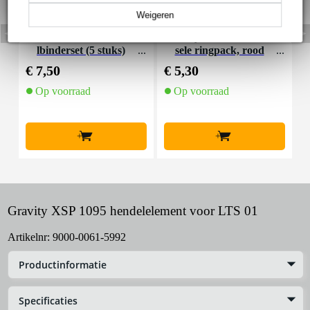
Weigeren
Innox SNAP PRO kabe
Gravity RP 5555 univer
G
lbinderset (5 stuks)
sele ringpack, rood
s
€ 7,50
€ 5,30
€
Op voorraad
Op voorraad
+
+
Gravity XSP 1095 hendelelement voor LTS 01
Artikelnr:
9000-0061-5992
Productinformatie
Specificaties