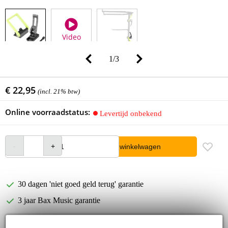
Video
1
/
3
€ 22,95
(incl. 21% btw)
Online voorraadstatus:
Levertijd onbekend
In winkelwagen
30 dagen 'niet goed geld terug' garantie
3 jaar Bax Music garantie