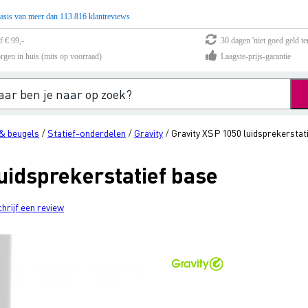
asis van meer dan 113.816 klantreviews
f € 99,-
30 dagen 'niet goed geld te
rgen in huis (mits op voorraad)
Laagste-prijs-garantie
& beugels
Statief-onderdelen
Gravity
Gravity XSP 1050 luidsprekerstat
/
/
/
uidsprekerstatief base
chrijf een review