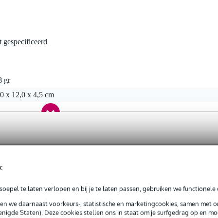
t gespecificeerd
8 gr
0 x 12,0 x 4,5 cm
c
oepel te laten verlopen en bij je te laten passen, gebruiken we functionele 
sen we daarnaast voorkeurs-, statistische en marketingcookies, samen met 
nigde Staten). Deze cookies stellen ons in staat om je surfgedrag op en mog