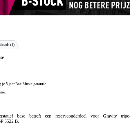
loads (1)
ase
g je 5 jaar Bax Music garantie.
tie.
tatief base betreft een reserveonderdeel voor Gravity tripo
 SP 5522 B.