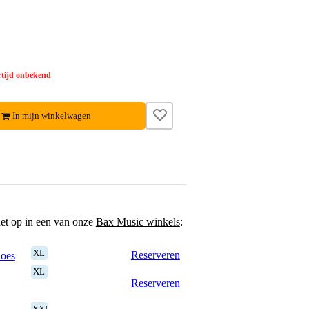
tijd onbekend
In mijn winkelwagen
het op in een van onze
Bax Music winkels
:
XL
Reserveren
Goes
XL
Reserveren
XXL