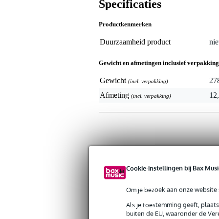
Specificaties
Productkenmerken
Duurzaamheid product
nie
Gewicht en afmetingen inclusief verpakking
Gewicht
27
(incl. verpakking)
Afmeting
12,
(incl. verpakking)
Cookie-instellingen bij Bax Musi
Om je bezoek aan onze website s
Als je toestemming geeft, plaat
buiten de EU, waaronder de Vere