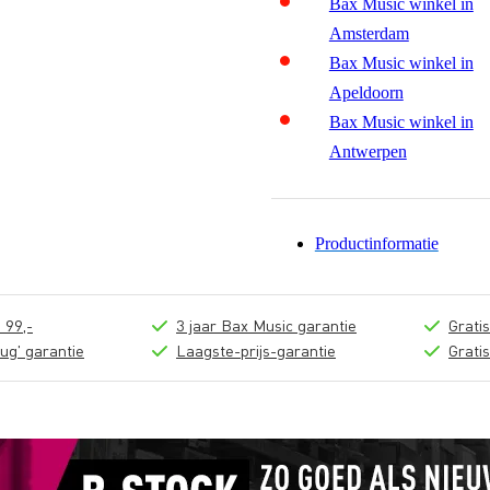
Bax Music winkel in
Amsterdam
Bax Music winkel in
Apeldoorn
Bax Music winkel in
Antwerpen
Productinformatie
 99,-
3 jaar Bax Music garantie
Grati
ug' garantie
Laagste-prijs-garantie
Grati