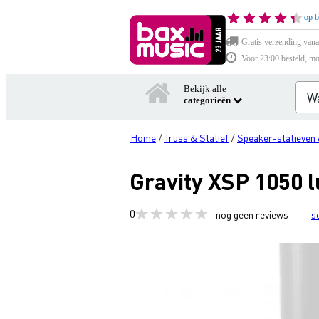
op b
Gratis verzending vana
Voor 23:00 besteld, mo
Bekijk alle
categorieën
Home
Truss & Statief
Speaker-statieven 
/
/
Gravity XSP 1050 l
0
nog geen reviews
s