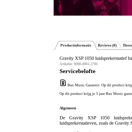
Productinformatie
Reviews
(0)
Down
Gravity XSP 1050 luidsprekerstatief b
Artikelnr:
9000-0061-2760
Servicebelofte
Bax Music Garantie
: Op dit product krij
Op dit product krijg je 5 jaar Bax Music garan
Algemeen
De Gravity XSP 1050 luidsprekers
luidsprekerstatieven, zoals de Gravity