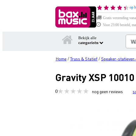
op b
Gratis verzending vana
Voor 23:00 besteld, ma
Bekijk alle
categorieën
Home
Truss & Statief
Speaker-statieven 
/
/
Gravity XSP 1001
0
nog geen reviews
s