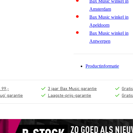
Bax Music winkel in
Amsterdam
Bax Music winkel in
Apeldoorn
Bax Music winkel in
Antwerpen
Productinformatie
 99,-
3 jaar Bax Music garantie
Grati
ug' garantie
Laagste-prijs-garantie
Grati