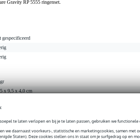
bare Gravity RP 5555 ringenset.
t gespecificeerd
rig
rig
gr
5 x 9,5 x 4,0 cm
c
oepel te laten verlopen en bij je te laten passen, gebruiken we functionele 
sen we daarnaast voorkeurs-, statistische en marketingcookies, samen met 
nigde Staten). Deze cookies stellen ons in staat om je surfgedrag op en mog