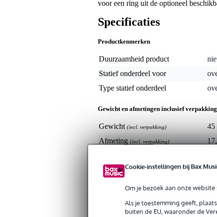
voor een ring uit de optioneel beschik
Specificaties
Productkenmerken
Duurzaamheid product
nie
Statief onderdeel voor
ove
Type statief onderdeel
ove
Gewicht en afmetingen inclusief verpakking
Gewicht
45 
(incl. verpakking)
Afmeting
17,
(incl. verpakking)
Cookie-instellingen bij Bax Musi
Om je bezoek aan onze website s
Als je toestemming geeft, plaat
buiten de EU, waaronder de Vere