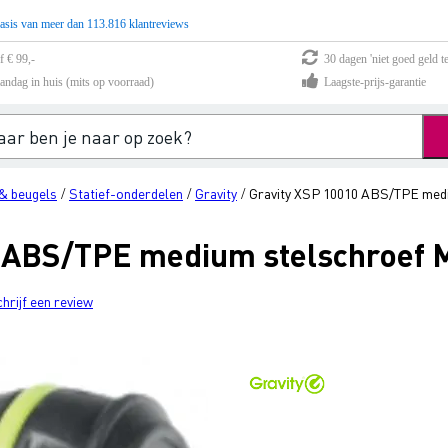
asis van meer dan 113.816 klantreviews
f € 99,-
30 dagen 'niet goed geld te
andag in huis (mits op voorraad)
Laagste-prijs-garantie
& beugels
Statief-onderdelen
Gravity
Gravity XSP 10010 ABS/TPE med
/
/
/
0 ABS/TPE medium stelschroef 
chrijf een review