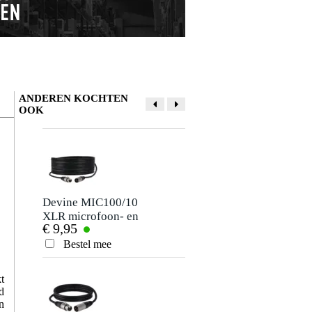
ANDEREN KOCHTEN
OOK
Devine MIC100/10
Ayra WSM X-1
XLR microfoon- en
rookmachine
€ 9,95
€ 99,-
signaalkabel 10
900W DMX +
meter
remote
Bestel mee
Bestel mee
t
d
n