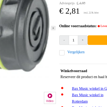
Adviesprijs
€ 4,60
€ 2,81
incl. 21% btw
Online voorraadstatus:
Lever
-
+
Vergelijken
Winkelvoorraad
Reserveer dit product en haal 
Bax Music winkel in 
Bax Music winkel in
Video
Rotterdam