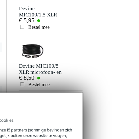
Devine
Ayra OSO 1612
MIC100/1.5 XLR
DMX scanmaster
€ 5,95
€ 99,-
microfoon- en
controller
signaalkabel 1.5
Bestel mee
Bestel mee
meter
Devine MIC100/5
Innox SAF-BASIC-
XLR microfoon- en
30B safetykabel
€ 8,50
€ 4,95
signaalkabel 5
3.2 mm 30 cm
meter
zwart
Bestel mee
Bestel mee
cookies.
Devine
Ayra OSO W-D
MIC100/0.5 XLR
wireless DMX
onze 15 partners (sommige bevinden zich
€ 4,50
€ 99,-
elijk buiten onze website te volgen,
microfoon- en
zender en