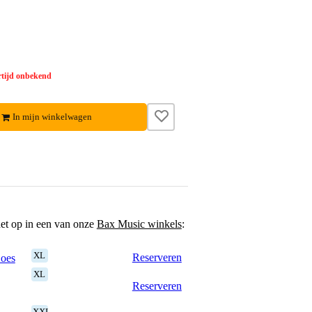
tijd onbekend
In mijn winkelwagen
het op in een van onze
Bax Music winkels
:
XL
Reserveren
Goes
XL
Reserveren
XXL