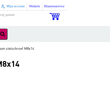
Mijn account
Winkels
Klantenservice
rug' garantie
ium stelschroef M8x14
M8x14