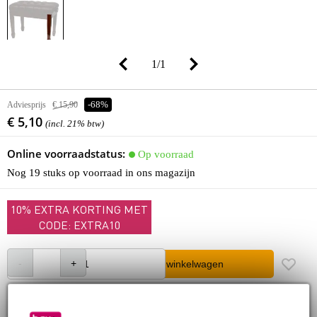
1
/
1
Adviesprijs
€ 15,90
-68%
€ 5,10
(incl. 21% btw)
Online voorraadstatus:
Op voorraad
Nog 19 stuks op voorraad in ons magazijn
10% EXTRA KORTING MET
CODE: EXTRA10
In winkelwagen
Bestel nu = maandag in huis