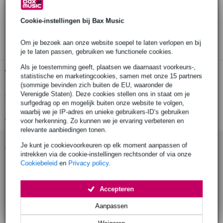
30 dagen 'niet goed geld terug' garantie
Cookie-instellingen bij Bax Music
3 jaar Bax Music garantie
Om je bezoek aan onze website soepel te laten verlopen en bij
je te laten passen, gebruiken we functionele cookies.
Als je toestemming geeft, plaatsen we daarnaast voorkeurs-,
Gratis ophalen in de winkel
statistische en marketingcookies, samen met onze 15 partners
(sommige bevinden zich buiten de EU, waaronder de
Verenigde Staten). Deze cookies stellen ons in staat om je
Productinformatie
surfgedrag op en mogelijk buiten onze website te volgen,
waarbij we je IP-adres en unieke gebruikers-ID’s gebruiken
Bekijk alle productspecificaties
voor herkenning. Zo kunnen we je ervaring verbeteren en
relevante aanbiedingen tonen.
Accessoires (27)
Je kunt je cookievoorkeuren op elk moment aanpassen of
intrekken via de cookie-instellingen rechtsonder of via onze
Cookiebeleid
en
Privacy policy
.
Accepteren
Aanpassen