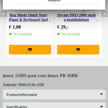
Weigeren
Bax Music Quick Start
Devine PRO 2000 studi
I
Piano & Keyboard Spel
o hoofdtelefoon
en
€ 1,88
€ 29,-
€
Op voorraad
Op voorraad
+
+
Innox 11805 poot voor Innox PB 30BR
Artikelnr:
9000-0136-1108
Productinformatie
Specificaties