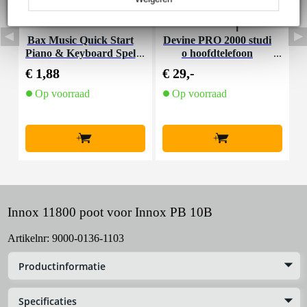
Bax Music Quick Start
Devine PRO 2000 studi
I
Piano & Keyboard Spel
o hoofdtelefoon
en
€ 1,88
€ 29,-
€
Op voorraad
Op voorraad
+
+
Innox 11800 poot voor Innox PB 10B
Artikelnr:
9000-0136-1103
Productinformatie
Specificaties