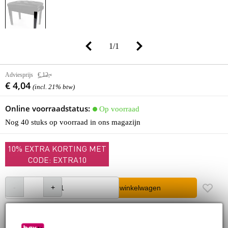
1
/
1
Adviesprijs
€ 12,-
€ 4,04
(incl. 21% btw)
Online voorraadstatus:
Op voorraad
Nog 40 stuks op voorraad in ons magazijn
10% EXTRA KORTING MET
CODE: EXTRA10
In winkelwagen
Bestel voor 23:00 = morgen in huis