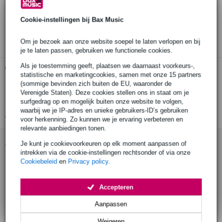
30 dagen 'niet goed geld terug' garantie
Cookie-instellingen bij Bax Music
3 jaar Bax Music garantie
Om je bezoek aan onze website soepel te laten verlopen en bij
je te laten passen, gebruiken we functionele cookies.
Als je toestemming geeft, plaatsen we daarnaast voorkeurs-,
Gratis ophalen in de winkel
statistische en marketingcookies, samen met onze 15 partners
(sommige bevinden zich buiten de EU, waaronder de
Verenigde Staten). Deze cookies stellen ons in staat om je
Productinformatie
surfgedrag op en mogelijk buiten onze website te volgen,
waarbij we je IP-adres en unieke gebruikers-ID’s gebruiken
Bekijk alle productspecificaties
voor herkenning. Zo kunnen we je ervaring verbeteren en
relevante aanbiedingen tonen.
Accessoires (27)
Je kunt je cookievoorkeuren op elk moment aanpassen of
intrekken via de cookie-instellingen rechtsonder of via onze
Cookiebeleid
en
Privacy policy
.
Accepteren
Aanpassen
Weigeren