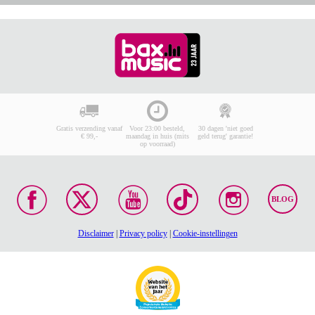
Gratis verzending vanaf
Voor 23:00 besteld,
30 dagen 'niet goed
€ 99,-
maandag in huis (mits
geld terug' garantie!
op voorraad)
BLOG
Disclaimer
|
Privacy policy
|
Cookie-instellingen