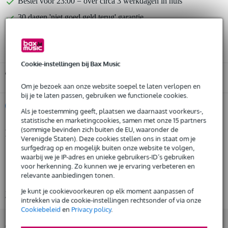
Bestel voor 23:00 = over circa 3 werkdagen in huis
30 dagen 'niet goed geld terug' garantie
3 jaar Bax Music garantie
Cookie-instellingen bij Bax Music
Gratis ophalen in de winkel
Om je bezoek aan onze website soepel te laten verlopen en
bij je te laten passen, gebruiken we functionele cookies.
%
Huur dit product
Als je toestemming geeft, plaatsen we daarnaast voorkeurs-,
statistische en marketingcookies, samen met onze 15 partners
(sommige bevinden zich buiten de EU, waaronder de
Productinformatie
Huur dit product al vanaf 30 euro per maand
Verenigde Staten). Deze cookies stellen ons in staat om je
Huur meerdere producten tegelijk: min. € 300,- en max.
surfgedrag op en mogelijk buiten onze website te volgen,
Showgear Rigging Case
€ 2.500,-
waarbij we je IP-adres en unieke gebruikers-ID’s gebruiken
Gratis
utility flightcase voor rigging-materiaal
thuisbezorgd of op te halen in de winkel
voor herkenning. Zo kunnen we je ervaring verbeteren en
Al na 4 maanden maandelijks opzegbaar
relevante aanbiedingen tonen.
met hoogwaardige Penn Elcom-hardware
De mogelijkheid om je product(en) met korting te kopen
Je kunt je cookievoorkeuren op elk moment aanpassen of
Bekijk alle productspecificaties
Snelle vervanging door Bax Music bij een defect
intrekken via de cookie-instellingen rechtsonder of via onze
Cookiebeleid
en
Privacy policy
.
Accessoires (24)
Huur dit product