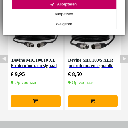
Accepteren
Aanpassen
Weigeren
Devine MIC100/10 XL
Devine MIC100/5 XLR
D
R microfoon- en signaal
microfoon- en signaalk
a
kabel 10 meter
abel 5 meter
€ 9,95
€ 8,50
€
Op voorraad
Op voorraad
+
+