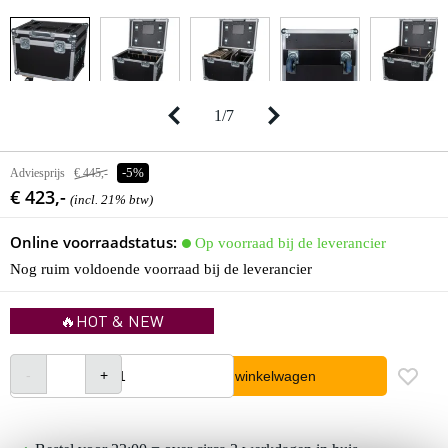
1
/
7
Adviesprijs
€ 445,-
-5%
€ 423,-
(incl. 21% btw)
Online voorraadstatus:
Op voorraad bij de leverancier
Nog ruim voldoende voorraad bij de leverancier
🔥HOT & NEW
In winkelwagen