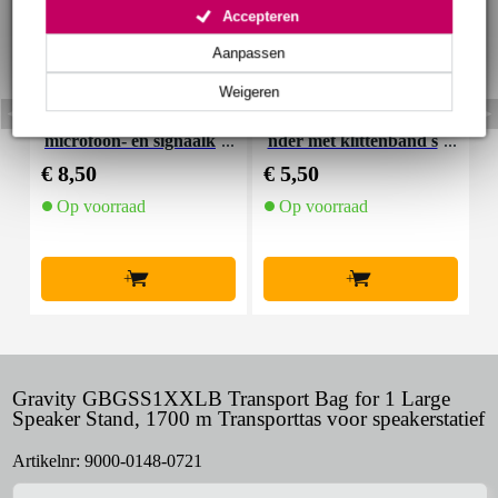
Accepteren
Aanpassen
Weigeren
Devine MIC100/5 XLR
Innox Snap 27 kabelbi
microfoon- en signaalk
nder met klittenband s
K
abel 5 meter
mal zwart (10 stuks)
€ 8,50
€ 5,50
€
Op voorraad
Op voorraad
+
+
Gravity GBGSS1XXLB Transport Bag for 1 Large
Speaker Stand, 1700 m Transporttas voor speakerstatief
Artikelnr:
9000-0148-0721