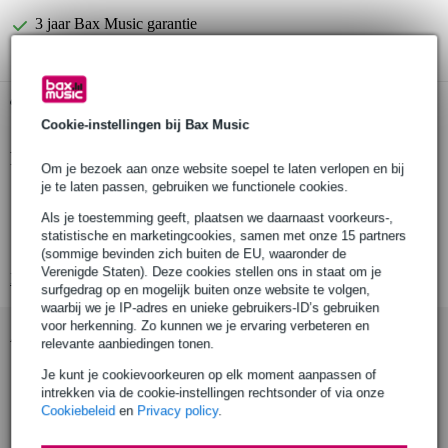
3 jaar Bax Music garantie
Gratis ophalen in de winkel
Cookie-instellingen bij Bax Music
Productinformatie
Om je bezoek aan onze website soepel te laten verlopen en bij
je te laten passen, gebruiken we functionele cookies.
Producttype: Statieven en statiefaccessoires
Als je toestemming geeft, plaatsen we daarnaast voorkeurs-,
Type: Transporttas
statistische en marketingcookies, samen met onze 15 partners
Geschikt voor: 1 speakerstatief
(sommige bevinden zich buiten de EU, waaronder de
Verenigde Staten). Deze cookies stellen ons in staat om je
Bekijk alle productspecificaties
surfgedrag op en mogelijk buiten onze website te volgen,
waarbij we je IP-adres en unieke gebruikers-ID’s gebruiken
voor herkenning. Zo kunnen we je ervaring verbeteren en
Accessoires (6)
relevante aanbiedingen tonen.
Je kunt je cookievoorkeuren op elk moment aanpassen of
intrekken via de cookie-instellingen rechtsonder of via onze
Cookiebeleid
en
Privacy policy
.