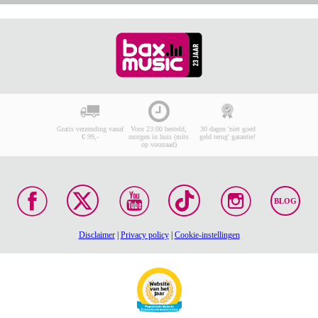
Gratis verzending vanaf
Voor 23:00 besteld,
30 dagen 'niet goed
€ 99,-
morgen in huis (mits
geld terug' garantie!
op voorraad)
BLOG
Disclaimer
|
Privacy policy
|
Cookie-instellingen