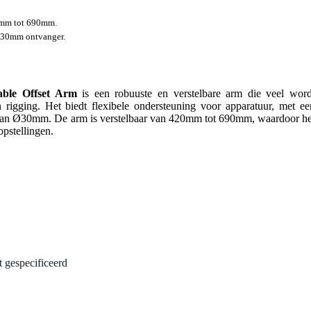
20mm tot 690mm.
Ø30mm ontvanger.
able Offset Arm
is een robuuste en verstelbare arm die veel word
n rigging. Het biedt flexibele ondersteuning voor apparatuur, met ee
an Ø30mm. De arm is verstelbaar van 420mm tot 690mm, waardoor he
opstellingen.
t gespecificeerd