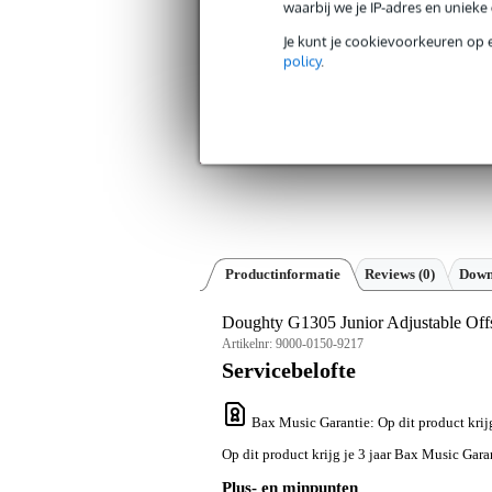
waarbij we je IP-adres en uniek
Je kunt je cookievoorkeuren op 
policy
.
Productinformatie
Reviews
(0)
Down
Doughty G1305 Junior Adjustable Off
Artikelnr:
9000-0150-9217
Servicebelofte
Bax Music Garantie
: Op dit product kri
Op dit product krijg je 3 jaar Bax Music Gara
Plus- en minpunten