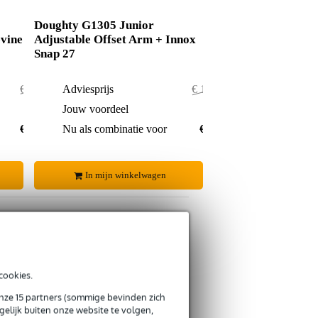
Doughty G1305 Junior
evine
Adjustable Offset Arm + Innox
Snap 27
€ 208,-
Adviesprijs
€ 184,50
€ 6,-
Jouw voordeel
€ 1,50
€ 202,-
Nu als combinatie voor
€ 183,-
In mijn winkelwagen
cookies.
s retourneren
s CO2-neutrale verzending
onze 15 partners (sommige bevinden zich
elijk buiten onze website te volgen,