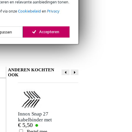
eteren en relevante aanbiedingen tonen.
of via onze
Cookiebeleid
en
Privacy
Accepteren
passen
ANDEREN KOCHTEN
OOK
Schrijf zelf een review
Je naam
Er zijn nog geen reviews voor dit product.
Innox Snap 27
Sunlite SUSHI-Z1
kabelbinder met
DMX interface en
€ 5,50
€ 35,-
klittenband smal
software
Je beoordeling
zwart (10 stuks)
Bestel mee
Bestel mee