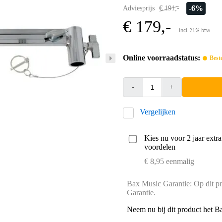
-6%
Adviesprijs
€ 191,-
€ 179,-
incl. 21% btw
Online voorraadstatus:
Best
-
+
Vergelijken
Kies nu voor 2 jaar extr
voordelen
€ 8,95 eenmalig
Bax Music Garantie: Op dit pr
Garantie.
Neem nu bij dit product het B