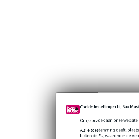
Cookie-instellingen bij Bax Musi
Om je bezoek aan onze website s
Gratis verzending vanaf €
30 dagen 'niet goed geld ter
Als je toestemming geeft, plaat
buiten de EU, waaronder de Vere