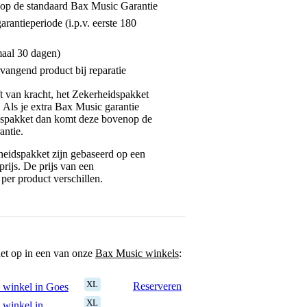
enop de standaard Bax Music Garantie
garantieperiode (i.p.v. eerste 180
maal 30 dagen)
vangend product bij reparatie
jft van kracht, het Zekerheidspakket
. Als je extra Bax Music garantie
dspakket dan komt deze bovenop de
antie.
eidspakket zijn gebaseerd op een
rijs. De prijs van een
per product verschillen.
het op in een van onze
Bax Music winkels
:
XL
Reserveren
 winkel in Goes
XL
 winkel in