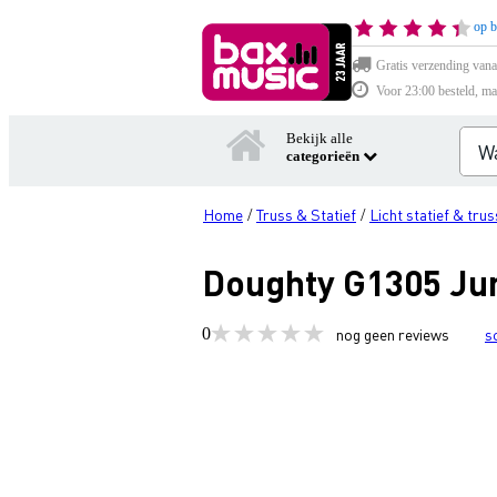
op b
Gratis verzending vana
Voor 23:00 besteld, ma
Bekijk alle
categorieën
Home
Truss & Statief
Licht statief & trus
/
/
Doughty G1305 Jun
0
nog geen reviews
s