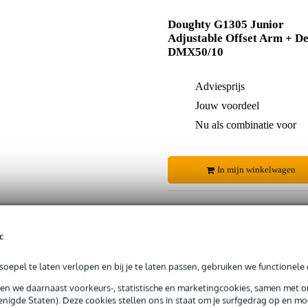
Doughty G1305 Junior
Adjustable Offset Arm + D
DMX50/10
Adviesprijs
Jouw voordeel
Nu als combinatie voor
In mijn winkelwagen
Productinformatie
c
oepel te laten verlopen en bij je te laten passen, gebruiken we functionele 
 99,-
3 jaar Bax Music garantie
Grati
ug' garantie
Laagste-prijs-garantie
Grati
sen we daarnaast voorkeurs-, statistische en marketingcookies, samen met 
nigde Staten). Deze cookies stellen ons in staat om je surfgedrag op en mog