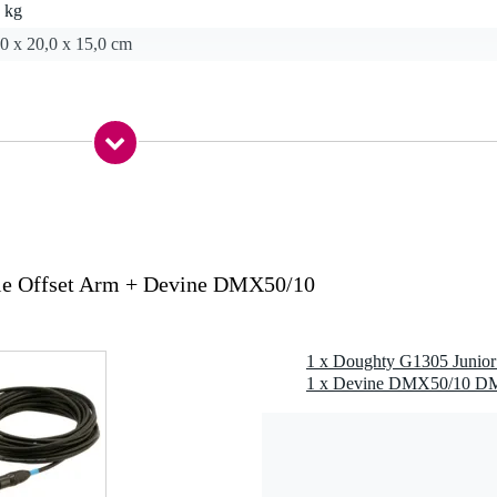
 kg
0 x 20,0 x 15,0 cm
t 690mm
le Offset Arm + Devine DMX50/10
1 x Doughty G1305 Junior