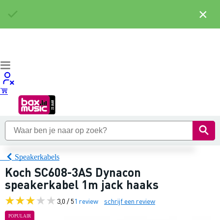
×
Speakerkabels
Koch SC608-3AS Dynacon
speakerkabel 1m jack haaks
3,0 / 5
1 review
schrijf een review
POPULAIR