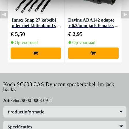
Innox Snap 27 kabelbi
Devine ADA142 adapte
D
nder met klittenband s
r 6.35mm jack female-v
mal zwart (10 stuks)
ergrendelbare speakera
€ 5,50
€ 2,95
€
ansluiting
Op voorraad
Op voorraad
+
+
Koch SC608-3AS Dynacon speakerkabel 1m jack
haaks
Artikelnr:
9000-0008-6911
Productinformatie
Specificaties