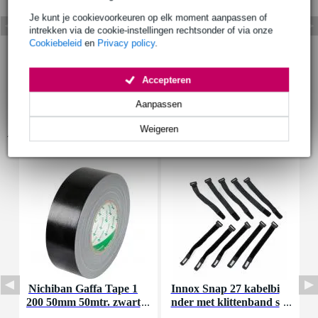
Je kunt je cookievoorkeuren op elk moment aanpassen of
intrekken via de cookie-instellingen rechtsonder of via onze
Cookiebeleid
en
Privacy policy
.
Accepteren
Aanpassen
Weigeren
Accessoires (35)
Nichiban Gaffa Tape 1
Innox Snap 27 kabelbi
D
200 50mm 50mtr. zwart
nder met klittenband s
a
mal zwart (10 stuks)