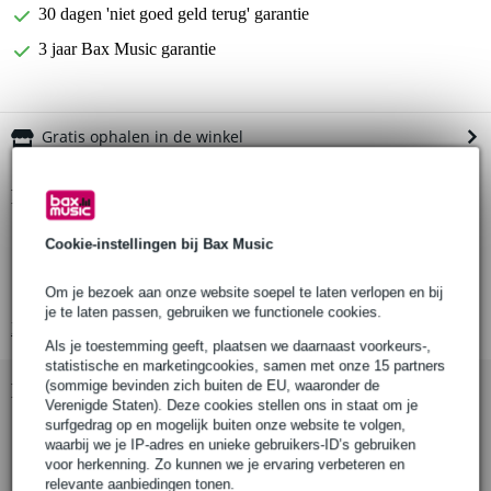
30 dagen 'niet goed geld terug' garantie
3 jaar Bax Music garantie
Gratis ophalen in de winkel
Productinformatie
hoogwaardige speakerkabel
Cookie-instellingen bij Bax Music
Classic Series
connectoren: 2x 6.3 mm mono jack recht
Om je bezoek aan onze website soepel te laten verlopen en bij
je te laten passen, gebruiken we functionele cookies.
Bekijk alle productspecificaties
Als je toestemming geeft, plaatsen we daarnaast voorkeurs-,
statistische en marketingcookies, samen met onze 15 partners
(sommige bevinden zich buiten de EU, waaronder de
Bekijk ook eens (4)
Verenigde Staten). Deze cookies stellen ons in staat om je
surfgedrag op en mogelijk buiten onze website te volgen,
waarbij we je IP-adres en unieke gebruikers-ID’s gebruiken
voor herkenning. Zo kunnen we je ervaring verbeteren en
relevante aanbiedingen tonen.