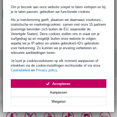
Er zijn geen producten gevonden.
Om je bezoek aan onze website soepel te laten verlopen en bij
je te laten passen, gebruiken we functionele cookies.
Top-10
Start Keuzehulp
Advies
Als je toestemming geeft, plaatsen we daarnaast voorkeurs-,
statistische en marketingcookies, samen met onze 15 partners
(sommige bevinden zich buiten de EU, waaronder de
Er zijn geen producten gevonden.
Verenigde Staten). Deze cookies stellen ons in staat om je
surfgedrag op en mogelijk buiten onze website te volgen,
waarbij we je IP-adres en unieke gebruikers-ID’s gebruiken
voor herkenning. Zo kunnen we je ervaring verbeteren en
relevante aanbiedingen tonen.
Je kunt je cookievoorkeuren op elk moment aanpassen of
intrekken via de cookie-instellingen rechtsonder of via onze
Cookiebeleid
en
Privacy policy
.
Accepteren
Gratis verzending vanaf
Voor 23:00 besteld,
30 dagen 'niet goed
Aanpassen
€ 99,-
morgen in huis (mits
geld terug' garantie!
op voorraad)
Weigeren
BLOG