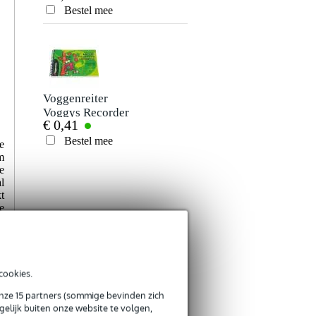
Bestel mee
Voggenreiter
Voggys Recorder
€ 0,41
Songbook
(Engelstalig)
Bestel mee
e
m
e
l
t
e
m
t
e
cookies.
onze 15 partners (sommige bevinden zich
elijk buiten onze website te volgen,