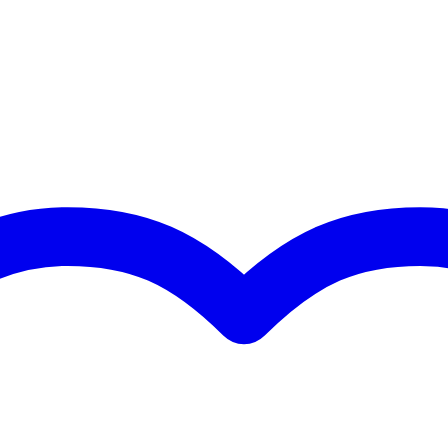
0 gr
0 x 6,0 x 4,0 cm
s
ziekstandaard