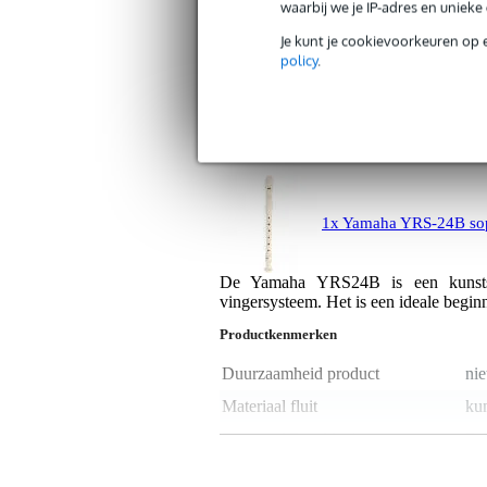
waarbij we je IP-adres en uniek
Muziekscholen werken standaard 
Je kunt je cookievoorkeuren op 
Op de afbeelding ziet u een witt
policy
.
Specificaties
1x Yamaha YRS-24B sop
De Yamaha YRS24B is een kunststo
vingersysteem. Het is een ideale begin
Productkenmerken
Duurzaamheid product
nie
Materiaal fluit
kun
Duitse of Barokke boring
Ba
Enkele of dubbele boring
du