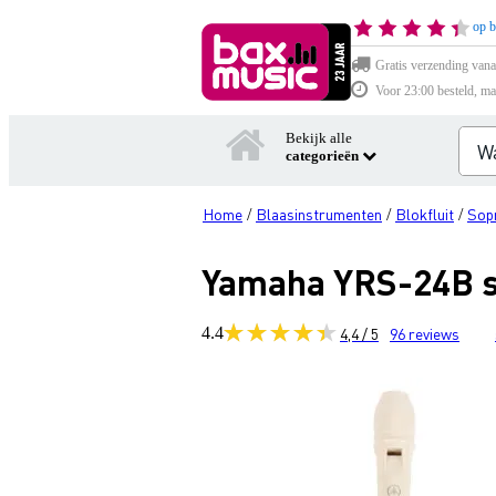
op b
Gratis verzending vana
Voor 23:00 besteld, ma
Bekijk alle
categorieën
Home
Blaasinstrumenten
Blokfluit
Sopr
/
/
/
Yamaha YRS-24B s
4.4
4,4 / 5
96
reviews