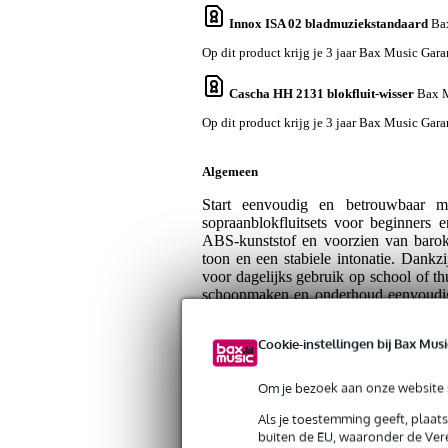
Innox ISA 02 bladmuziekstandaard
Bax
Op dit product krijg je 3 jaar Bax Music Gara
Cascha HH 2131 blokfluit-wisser
Bax M
Op dit product krijg je 3 jaar Bax Music Gara
Algemeen
Start eenvoudig en betrouwbaar 
sopraanblokfluitsets voor beginners 
ABS-kunststof en voorzien van barok
toon en een stabiele intonatie. Dankzi
voor dagelijks gebruik op school of th
schoonmaken en onderhoud eenvoudig 
hoes voor veilig opbergen en transpor
snel de juiste vingerzettingen te lere
Cookie-instellingen bij Bax Musi
draagtas en lesmateriaal, zodat je a
muzikale basis kunt opbouwen.
Om je bezoek aan onze website s
Tips of opmerkingen over dit produ
Als je toestemming geeft, plaat
buiten de EU, waaronder de Vere
Let op: