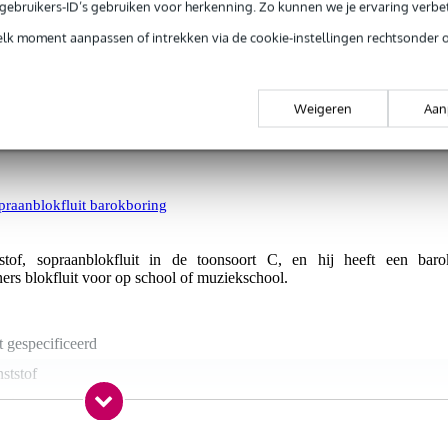
e gebruikers-ID’s gebruiken voor herkenning. Zo kunnen we je ervaring verb
met blokfluiten met een Duitse boring in C.
elk moment aanpassen of intrekken via de cookie-instellingen rechtsonder 
e uitvoering. De werkelijke kleur kan eventueel iets afwijken.
Weigeren
Aan
raanblokfluit barokboring
f, sopraanblokfluit in de toonsoort C, en hij heeft een baro
ners blokfluit voor op school of muziekschool.
t gespecificeerd
ststof
rok
bbel