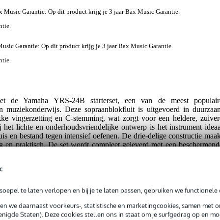
 Music Garantie
: Op dit product krijg je 3 jaar Bax Music Garantie.
ntie.
usic Garantie
: Op dit product krijg je 3 jaar Bax Music Garantie.
ntie.
met de Yamaha YRS-24B starterset, een van de meest populair
en muziekonderwijs. Deze sopraanblokfluit is uitgevoerd in duurzaa
ke vingerzetting en C-stemming, wat zorgt voor een heldere, zuiver
j het lichte en onderhoudsvriendelijke ontwerp is het instrument ideaa
uis en bestand tegen intensief oefenen. De drie-delige constructie maak
en praktisch. De set wordt compleet geleverd met een beschermend
t, een wisser voor hygiënisch onderhoud en een handige grepentabel o
n. Daarnaast bevat de starterset een verstelbare bladmuziekstandaard me
c
ltijd comfortabel en gestructureerd kunt oefenen en stap voor stap j
oepel te laten verlopen en bij je te laten passen, gebruiken we functionele 
ct
sen we daarnaast voorkeurs-, statistische en marketingcookies, samen met 
nigde Staten). Deze cookies stellen ons in staat om je surfgedrag op en mog