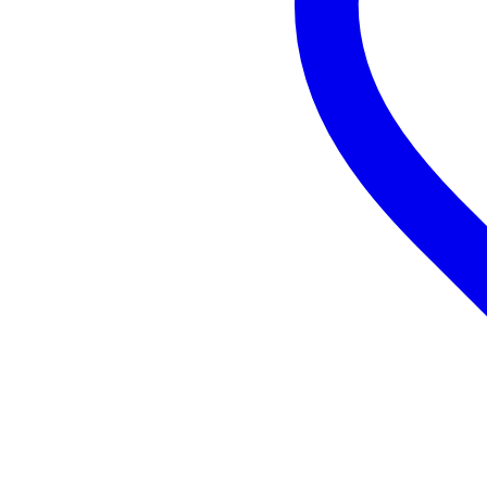
De ISA 02 van Innox is een stevige 
opklappen tot een zeer compact formaa
Productkenmerken
Duurzaamheid product
nie
Type muziekstandaard
vl
Type blad
ink
Inklapbaar onderstel
j
Maximale hoogte statief (cm)
13
Minimale hoogte statief (cm)
66
Breedte blad (cm)
nie
Gewicht muziekstandaard (gr)
600
Materiaal muziekstandaard blad
me
Materiaal muziekstandaard
me
onderstel
Kleur
zw
Inclusief hoes
j