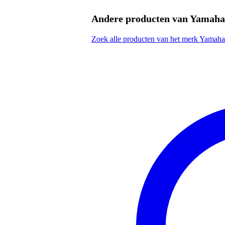
Kleur
wit
Andere producten van Yamaha
Gewicht en afmetingen inclusief verpakking
Zoek alle producten van het merk Yamaha
Gewicht
13
(incl. verpakking)
Afmeting
37,
(incl. verpakking)
Productspecificaties
Yamaha YRS24B
sopraanblokfluit
barokboring
dubbel geboord
stemming: C
materiaal: kunststof
driedelige constructie
inclusief katoenen beschermhoe
1x Innox ISA 02 bladmu