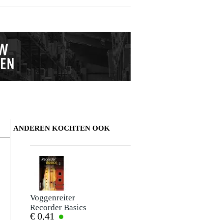
ANDEREN KOCHTEN OOK
Voggenreiter
Recorder Basics
€ 0,41
English Edition