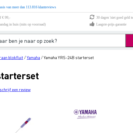
asis van meer dan 113.816 klantreviews
f € 99,-
30 dagen 'niet goed geld te
andag in huis (mits op voorraad)
Laagste-prijs-garantie
aan blokfluit
Yamaha
Yamaha YRS-24B starterset
/
/
tarterset
schrijf een review