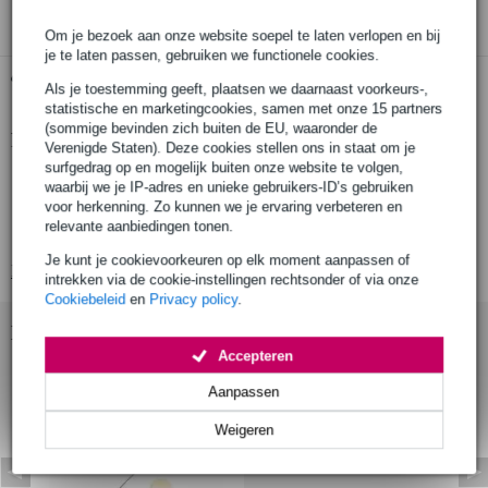
Om je bezoek aan onze website soepel te laten verlopen en bij
je te laten passen, gebruiken we functionele cookies.
Gratis ophalen in de winkel
Als je toestemming geeft, plaatsen we daarnaast voorkeurs-,
statistische en marketingcookies, samen met onze 15 partners
(sommige bevinden zich buiten de EU, waaronder de
Productinformatie
Verenigde Staten). Deze cookies stellen ons in staat om je
surfgedrag op en mogelijk buiten onze website te volgen,
blokfluit-wisser voor zowel houten als kunststof blokfluiten
waarbij we je IP-adres en unieke gebruikers-ID’s gebruiken
voor herkenning. Zo kunnen we je ervaring verbeteren en
geeft geen krassen of beschadigingen
relevante aanbiedingen tonen.
verwijdert vocht en vuil
Je kunt je cookievoorkeuren op elk moment aanpassen of
Bekijk alle productspecificaties
intrekken via de cookie-instellingen rechtsonder of via onze
Cookiebeleid
en
Privacy policy
.
Bekijk ook eens (1)
Accepteren
Aanpassen
Weigeren