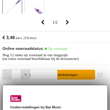
1
/
2
€ 3,48
(incl. 21% btw)
Online voorraadstatus:
Op voorraad
Nog 12 stuks op voorraad in ons magazijn
(en extra voorraad beschikbaar bij de leverancier)
In winkelwagen
Bestel nu = maandag in huis
30 dagen 'niet goed geld terug' garantie
Cookie-instellingen bij Bax Music
3 jaar Bax Music garantie