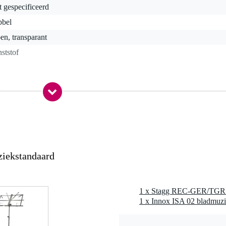
t gespecificeerd
bbel
en, transparant
ststof
0 gr
0 x 7,0 x 3,5 cm
iekstandaard
1 x Innox ISA 02 bladmuzi