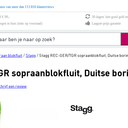
asis van meer dan 113.816 klantreviews
f € 99,-
30 dagen 'niet goed geld te
rgen in huis (mits op voorraad)
Laagste-prijs-garantie
aan blokfluit
Stagg
Stagg REC-GER/TGR sopraanblokfluit, Duitse borin
/
/
 sopraanblokfluit, Duitse bor
chrijf een review