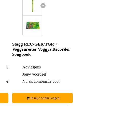
+
Stagg REC-GER/TGR +
Voggenreiter Voggys Recorder
Songbook
€ 21,72
Adviesprijs
€ 4,63
€ 0,52
Jouw voordeel
€ 0,02
€ 21,20
Nu als combinatie voor
€ 4,61
In mijn winkelwagen