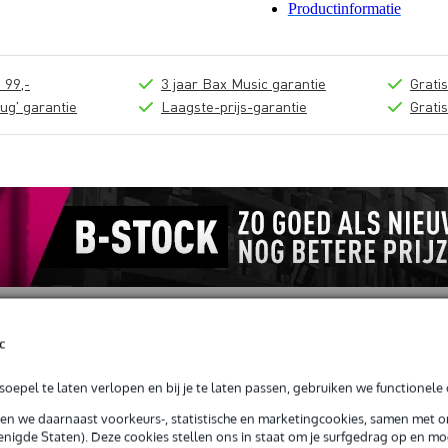
Productinformatie
 99,-
3 jaar Bax Music garantie
Grati
ug' garantie
Laagste-prijs-garantie
Grati
c
oepel te laten verlopen en bij je te laten passen, gebruiken we functionele 
sen we daarnaast voorkeurs-, statistische en marketingcookies, samen met 
 Duitse boring, groen
nigde Staten). Deze cookies stellen ons in staat om je surfgedrag op en mog