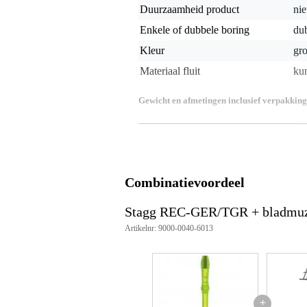
Duurzaamheid product
nie
Enkele of dubbele boring
du
Kleur
gro
Materiaal fluit
kun
Gewicht en afmetingen inclusief verpakking
Gewicht
12
(incl. verpakking)
Afmeting
38,
(incl. verpakking)
Productspecificaties
Combinatievoordeel
Stagg REC-GER/TGR
sopraanblokfluit
Stagg REC-GER/TGR + bladmuz
materiaal: kunststof
Artikelnr: 9000-0040-6013
kleur: transparant groen
vingerzetting: Duits
boring: dubbel
stemming: C
wordt geleverd met:
etui
+