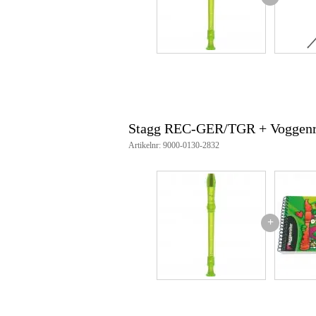
wisserstaaf
Stagg REC-GER/TGR + Voggenre
Artikelnr: 9000-0130-2832
+