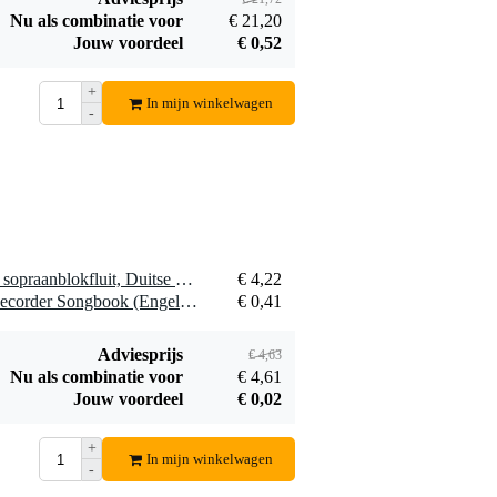
blauw
Nu als combinatie voor
€ 21,20
Jouw voordeel
€ 0,52
+
In mijn winkelwagen
-
De Toorts
XYZ Uitgeverij
Uitgeverij
James Arden De
€ 14,40
€ 17,70
Blokfluitfeest 1
jonge blokfluiter 2
educatief boek
educatief boek
Bestel mee
Bestel mee
1 x Stagg REC-GER/TGR sopraanblokfluit, Duitse boring, groen
€ 4,22
1 x Voggenreiter Voggys Recorder Songbook (Engelstalig)
€ 0,41
Adviesprijs
€ 4,63
Nu als combinatie voor
€ 4,61
Jouw voordeel
€ 0,02
+
In mijn winkelwagen
-