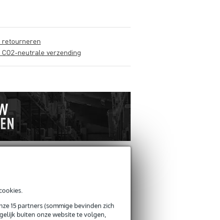
s retourneren
s CO2-neutrale verzending
ANDEREN KOCHTEN
cookies.
OOK
onze 15 partners (sommige bevinden zich
elijk buiten onze website te volgen,
Schrijf zelf een review