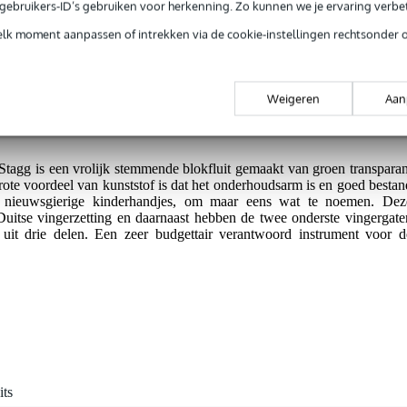
e gebruikers-ID’s gebruiken voor herkenning. Zo kunnen we je ervaring verb
elk moment aanpassen of intrekken via de cookie-instellingen rechtsonder 
jg je 3 jaar Bax Music Garantie.
ntie.
Weigeren
Aan
gg is een vrolijk stemmende blokfluit gemaakt van groen transparan
rote voordeel van kunststof is dat het onderhoudsarm is en goed bestan
n nieuwsgierige kinderhandjes, om maar eens wat te noemen. Dez
 Duitse vingerzetting en daarnaast hebben de twee onderste vingergate
 uit drie delen. Een zeer budgettair verantwoord instrument voor d
its