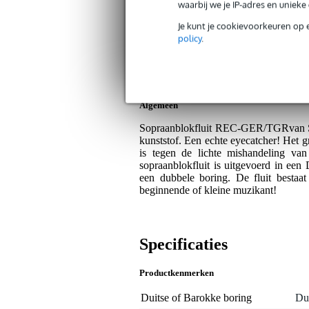
Artikelnr:
1000-0000-1189
waarbij we je IP-adres en uniek
Servicebelofte
Je kunt je cookievoorkeuren op 
policy
.
Bax Music Garantie
: Op dit product kri
Op dit product krijg je 3 jaar Bax Music Gara
Algemeen
Sopraanblokfluit REC-GER/TGRvan Sta
kunststof. Een echte eyecatcher! Het g
is tegen de lichte mishandeling va
sopraanblokfluit is uitgevoerd in een
een dubbele boring. De fluit bestaat
beginnende of kleine muzikant!
Specificaties
Productkenmerken
Duitse of Barokke boring
Du