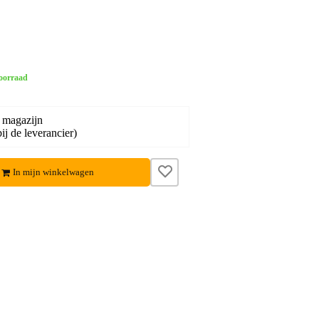
oorraad
 magazijn
ij de leverancier)
In mijn winkelwagen