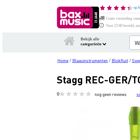
op b
Gratis verzending vana
Voor 23:00 besteld, mo
Bekijk alle
categorieën
Home
Blaasinstrumenten
Blokfluit
Sopr
/
/
/
Stagg REC-GER/TGR
0
nog geen reviews
s