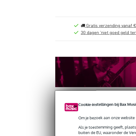
Gratis verzending vanaf €
30 dagen 'niet goed geld ter
Cookie-instellingen bij Bax Musi
Om je bezoek aan onze website s
Productinformatie
Reviews
(0)
Als je toestemming geeft, plaat
Stagg REC-GER/TGR sopraanblokfluit,
buiten de EU, waaronder de Vere