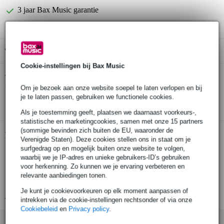
3 jaar Bax Music garantie
Gratis ophalen in de winkel
Cookie-instellingen bij Bax Music
Konig & Meyer 26050 Microphone Stand
Twijfel je of de
Large
bij je past? Doe de check.
Om je bezoek aan onze website soepel te laten verlopen en bij
je te laten passen, gebruiken we functionele cookies.
Start de check
Als je toestemming geeft, plaatsen we daarnaast voorkeurs-,
statistische en marketingcookies, samen met onze 15 partners
(sommige bevinden zich buiten de EU, waaronder de
Productinformatie
Verenigde Staten). Deze cookies stellen ons in staat om je
surfgedrag op en mogelijk buiten onze website te volgen,
microfoonstatief (lang)
waarbij we je IP-adres en unieke gebruikers-ID’s gebruiken
in hoogte verstelbaar: van 1050 tot maximaal 1750 mm
voor herkenning. Zo kunnen we je ervaring verbeteren en
relevante aanbiedingen tonen.
wijze van instellen: door middel van koppeling
Je kunt je cookievoorkeuren op elk moment aanpassen of
Bekijk alle productspecificaties
intrekken via de cookie-instellingen rechtsonder of via onze
Cookiebeleid
en
Privacy policy
.
Accessoires (5)