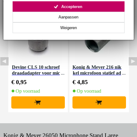
Accepteren
Aanpassen
Weigeren
Devine CLS 10 schroef
Konig & Meyer 216 nik
P
draadadapter voor mic
kel microfoon statief ad
e
rofoon
apter
€ 0,95
€ 4,85
€
Op voorraad
Op voorraad
+
+
Konig & Meyer 26050 Microphone Stand Large