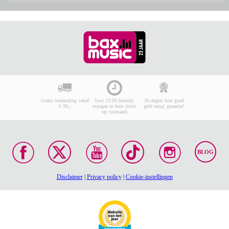
Gratis verzending vanaf
Voor 23:00 besteld,
30 dagen 'niet goed
€ 99,-
morgen in huis (mits
geld terug' garantie!
op voorraad)
BLOG
Disclaimer
|
Privacy policy
|
Cookie-instellingen