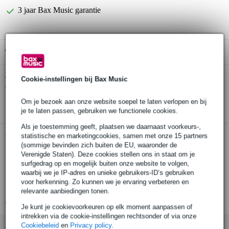
3 jaar Bax Music garantie
Gratis ophalen in de winkel
Remo BD-0114-00 Diplomat Coated 14 inch
Cookie-instellingen bij Bax Music
Twijfel je of de
tom- en snarevel wit
bij je past? Doe de check.
Om je bezoek aan onze website soepel te laten verlopen en bij
Start de check
je te laten passen, gebruiken we functionele cookies.
Als je toestemming geeft, plaatsen we daarnaast voorkeurs-,
statistische en marketingcookies, samen met onze 15 partners
Productinformatie
(sommige bevinden zich buiten de EU, waaronder de
Verenigde Staten). Deze cookies stellen ons in staat om je
slagvel voor 14 inch floortom/snare
surfgedrag op en mogelijk buiten onze website te volgen,
met coating, voor extra warmte
waarbij we je IP-adres en unieke gebruikers-ID’s gebruiken
voor herkenning. Zo kunnen we je ervaring verbeteren en
enkele laag van 7.5 mil Mylar
relevante aanbiedingen tonen.
Bekijk alle productspecificaties
Je kunt je cookievoorkeuren op elk moment aanpassen of
intrekken via de cookie-instellingen rechtsonder of via onze
Cookiebeleid
en
Privacy policy
.
Accessoires (10)