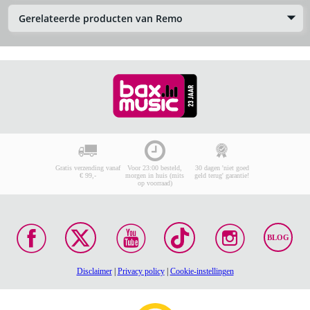
Gerelateerde producten van Remo
Gratis verzending vanaf
Voor 23:00 besteld,
30 dagen 'niet goed
€ 99,-
morgen in huis (mits
geld terug' garantie!
op voorraad)
BLOG
Disclaimer
|
Privacy policy
|
Cookie-instellingen