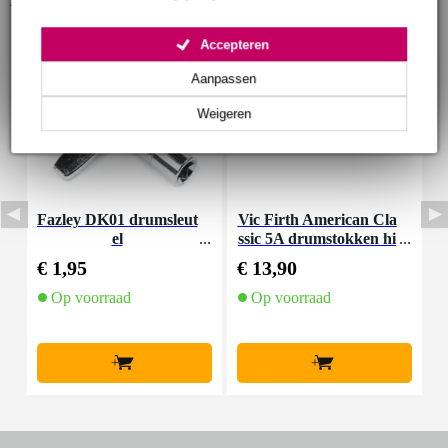
Accepteren
Aanpassen
Weigeren
Fazley DK01 drumsleut
Vic Firth American Cla
el
ssic 5A drumstokken hi
C
ckory met houten tip
€ 1,95
€ 13,90
€
Op voorraad
Op voorraad
+
+