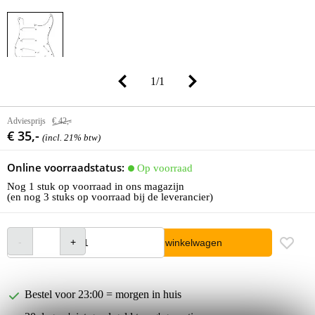
1
/
1
Adviesprijs
€ 42,-
€ 35,-
(incl. 21% btw)
Online voorraadstatus:
Op voorraad
Nog 1 stuk op voorraad in ons magazijn
(en nog 3 stuks op voorraad bij de leverancier)
In winkelwagen
Bestel voor 23:00 = morgen in huis