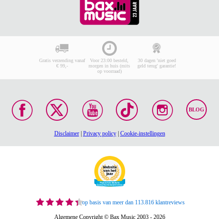
Gratis verzending vanaf
Voor 23:00 besteld,
30 dagen 'niet goed
€ 99,-
morgen in huis (mits
geld terug' garantie!
op voorraad)
BLOG
Disclaimer
|
Privacy policy
|
Cookie-instellingen
op basis van meer dan 113.816 klantreviews
Algemene Copyright © Bax Music 2003 - 2026