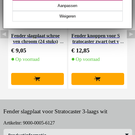
Aanpassen
Weigeren
Fender slagplaat schroe
Fender knoppen voor S
F
ven chroom (24 stuks)
tratocaster zwart (set v
o
an 3)
€ 9,05
€ 12,85
€
Op voorraad
Op voorraad
+
+
Fender slagplaat voor Stratocaster 3-laags wit
Artikelnr:
9000-0005-6127