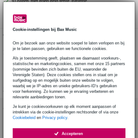
30 dagen 'niet goed geld terug' garantie
3 jaar Bax Music garantie
Cookie-instellingen bij Bax Music
Gratis ophalen in de winkel
Om je bezoek aan onze website soepel te laten verlopen en bij
je te laten passen, gebruiken we functionele cookies.
Productinformatie
Als je toestemming geeft, plaatsen we daarnaast voorkeurs-,
Fender slagplaat voor moderne Stratocaster
statistische en marketingcookies, samen met onze 15 partners
(sommige bevinden zich buiten de EU, waaronder de
kleur: wit
Verenigde Staten). Deze cookies stellen ons in staat om je
aantal lagen: 3 (wit/zwart/wit)
surfgedrag op en mogelijk buiten onze website te volgen,
waarbij we je IP-adres en unieke gebruikers-ID’s gebruiken
Bekijk alle productspecificaties
voor herkenning. Zo kunnen we je ervaring verbeteren en
relevante aanbiedingen tonen.
Accessoires (7)
Je kunt je cookievoorkeuren op elk moment aanpassen of
intrekken via de cookie-instellingen rechtsonder of via onze
Cookiebeleid
en
Privacy policy
.
Accepteren