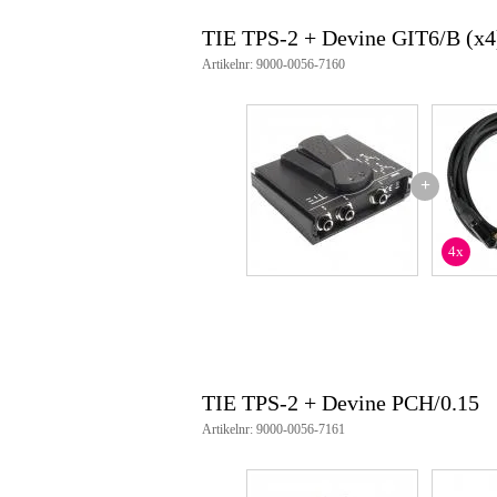
TIE TPS-2 + Devine GIT6/B (x4
Artikelnr: 9000-0056-7160
+
4x
TIE TPS-2 + Devine PCH/0.15
Artikelnr: 9000-0056-7161