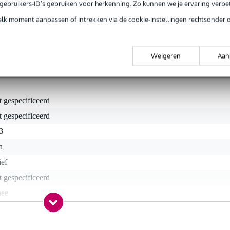
e gebruikers-ID’s gebruiken voor herkenning. Zo kunnen we je ervaring verb
elk moment aanpassen of intrekken via de cookie-instellingen rechtsonder 
ool voor gitaristen die wensen te werken met twee set-ups en wille
denken valt bijvoorbeeld aan twee versterkers of effect-rigs. Met slecht
ssel je snel tussen twee configuraties.
Weigeren
Aan
t gespecificeerd
t gespecificeerd
B
a
ief
t gespecificeerd
nee
a