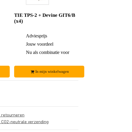
TIE TPS-2 + Devine GIT6/B
(x4)
€ 87,-
Adviesprijs
€ 82,-
€ 3,-
Jouw voordeel
€ 9,-
€ 84,-
Nu als combinatie voor
€ 73,-
In mijn winkelwagen
s retourneren
s CO2-neutrale verzending