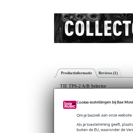
Productinformatie
Reviews
(1)
TIE TPS-2 A/B Selector
Artikelnr:
9000-0056-7152
Servicebelofte
Cookie-instellingen bij Bax Musi
Bax Music Garantie
: Op dit product kri
Om je bezoek aan onze website s
Op dit product krijg je 3 jaar Bax Music Gara
Als je toestemming geeft, plaat
buiten de EU, waaronder de Vere