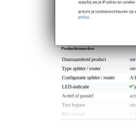
waarbij we je IP-adres en uniek
Algemeen
Je kunt je cookievoorkeuren op 
De TPS-2 van TIE is een onmisbare t
policy
.
schakelen tussen deze twee set-ups. Te 
een enkele klik op de voetschakelaar wi
Specificaties
Productkenmerken
Duurzaamheid product
nie
Type splitter / router
nie
Configuratie splitter / router
A/
LED-indicatie
j
Actief of passief
act
True bypass
nie
Mini pedaal
Voltage
9V
Voeding mogelijk via batterij
j