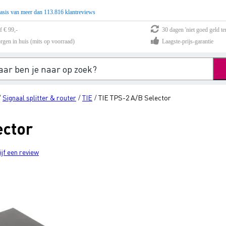
asis van meer dan 113.816 klantreviews
f € 99,-
30 dagen 'niet goed geld te
rgen in huis (mits op voorraad)
Laagste-prijs-garantie
Signaal splitter & router
TIE
TIE TPS-2 A/B Selector
/
/
/
ector
ijf een review