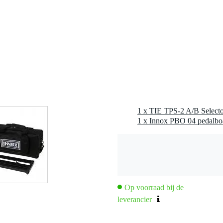
t van toepassing
nee
0 gr
5 x 10,0 x 5,0 cm
1 x TIE TPS-2 A/B Select
1 x Innox PBO 04 pedalboa
 A/B set-ups te wisselen
 FET-circuit
oen)
Op voorraad bij de
leverancier