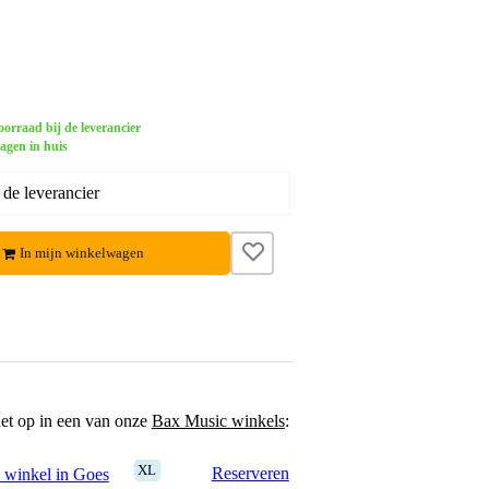
orraad bij de leverancier
dagen in huis
 de leverancier
In mijn winkelwagen
het op in een van onze
Bax Music winkels
:
XL
Reserveren
 winkel in Goes