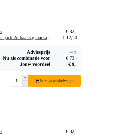
€ 9,-
€ 39,-
mono jack-jack 15
centimeter
Bestel mee
Bestel mee
or
€ 32,-
4 x Devine GIT6/B jack 2p - jack 2p haaks gitaarkabel 6 meter
€ 12,50
Adviesprijs
€ 82,-
Nu als combinatie voor
€ 73,-
Jouw voordeel
€ 9,-
+
In mijn winkelwagen
-
or
€ 32,-