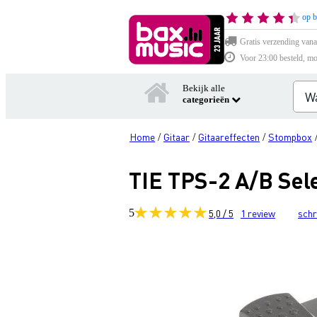
op b
Gratis verzending vana
Voor 23:00 besteld, mo
Bekijk alle
categorieën
Home
Gitaar
Gitaareffecten
Stompbox
/
/
/
TIE TPS-2 A/B Sel
5
5,0 / 5
1
review
schr