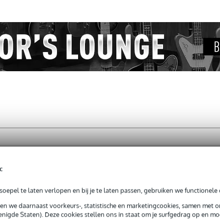
c
jg je 3 jaar Bax Music Garantie.
oepel te laten verlopen en bij je te laten passen, gebruiken we functionele 
ntie.
sen we daarnaast voorkeurs-, statistische en marketingcookies, samen met 
nigde Staten). Deze cookies stellen ons in staat om je surfgedrag op en mog