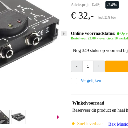
-24%
Adviesprijs
€ 42,-
€ 32,-
incl. 21% btw
Online voorraadstatus:
Op vo
Bestel voor 23:00 = over circa 10 werk
Nog 349 stuks op voorraad bij
-
+
Vergelijken
Winkelvoorraad
Reserveer dit product en haal 
Snel leverbaar
Bax Music