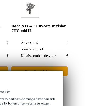
t
Rode NTG4+ + Rycote InVision
7HG mkIII
€ 299,-
Adviesprijs
€ 313,-
€ 1,-
Jouw voordeel
€ 2,-
€ 298,-
Nu als combinatie voor
€ 311,-
In mijn winkelwagen
cookies.
onze 15 partners (sommige bevinden zich
elijk buiten onze website te volgen,
s retourneren