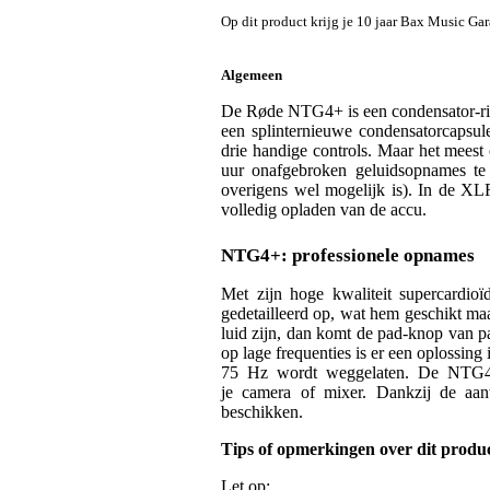
Op dit product krijg je 10 jaar Bax Music Gara
Algemeen
De Røde NTG4+ is een condensator-ric
een splinternieuwe condensatorcapsul
drie handige controls. Maar het meest
uur onafgebroken geluidsopnames t
overigens wel mogelijk is). In de XL
volledig opladen van de accu.
NTG4+: professionele opnames
Met zijn hoge kwaliteit supercardio
gedetailleerd op, wat hem geschikt m
luid zijn, dan komt de pad-knop van p
op lage frequenties is er een oplossing
75 Hz wordt weggelaten. De NTG4+ s
je camera of mixer. Dankzij de aa
beschikken.
Tips of opmerkingen over dit produ
Let op: