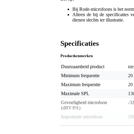
Bij Rode-microfoons is het norm
Alleen de bij de specificaties
dienen slechts ter illustratie.
Specificaties
Productkenmerken
Duurzaamheid product
nie
Minimum frequentie
20
Maximum frequentie
20
Maximale SPL
13
Gevoeligheid microfoon
-3
(dBV/PA)
Impedantie microfoon
20
Lengte in mm
20