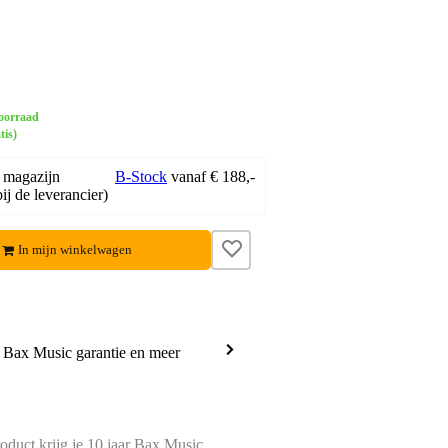
oorraad
tis)
 magazijn
B-Stock
vanaf € 188,-
ij de leverancier)
In mijn winkelwagen
a Bax Music garantie en meer
oduct krijg je 10 jaar Bax Music