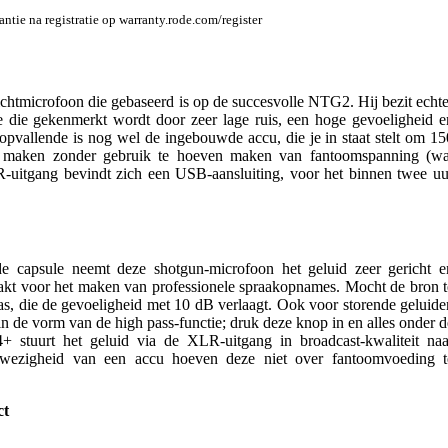
ntie na registratie op warranty.rode.com/register
htmicrofoon die gebaseerd is op de succesvolle NTG2. Hij bezit echte
e die gekenmerkt wordt door zeer lage ruis, een hoge gevoeligheid e
 opvallende is nog wel de ingebouwde accu, die je in staat stelt om 15
e maken zonder gebruik te hoeven maken van fantoomspanning (wa
R-uitgang bevindt zich een USB-aansluiting, voor het binnen twee uu
ïde capsule neemt deze shotgun-microfoon het geluid zeer gericht e
aakt voor het maken van professionele spraakopnames. Mocht de bron t
as, die de gevoeligheid met 10 dB verlaagt. Ook voor storende geluide
 in de vorm van de high pass-functie; druk deze knop in en alles onder d
tuurt het geluid via de XLR-uitgang in broadcast-kwaliteit naa
nwezigheid van een accu hoeven deze niet over fantoomvoeding t
ct