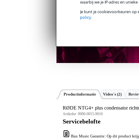
waarbij we je IP-adres en uniek
30 dagen 'niet goed geld ter
Je kunt je cookievoorkeuren op 
policy
.
Productinformatie
Video's (2)
Revi
RØDE NTG4+ plus condensator richt
Artikelnr:
9000-0015-9610
Servicebelofte
Bax Music Garantie
: Op dit product kri