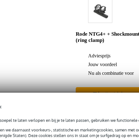
Rode NTG4+ + Shockmoun
(ring clamp)
Adviesprijs
Jouw voordeel
Nu als combinatie voor
In mijn winkelwagen
c
Productinformatie
oepel te laten verlopen en bij je te laten passen, gebruiken we functionele 
sen we daarnaast voorkeurs-, statistische en marketingcookies, samen met 
nigde Staten). Deze cookies stellen ons in staat om je surfgedrag op en mog
 99,-
3 jaar Bax Music garantie
Grati