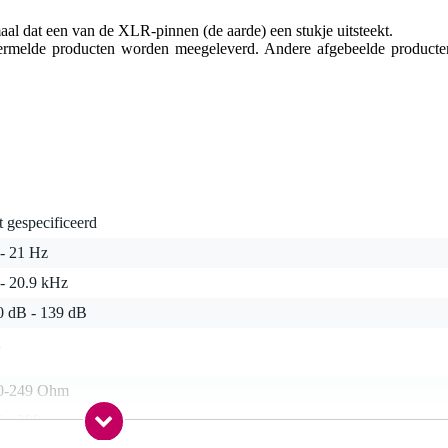
aal dat een van de XLR-pinnen (de aarde) een stukje uitsteekt.
 vermelde producten worden meegeleverd. Andere afgebeelde producte
t gespecificeerd
 - 21 Hz
 - 20.9 kHz
0 dB - 139 dB
2
0-249 Ohm
0 - 399