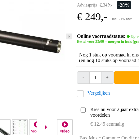
-28%
Adviesprijs
€ 345,-
€ 249,-
incl. 21% btw
Online voorraadstatus:
Op v
Bestel voor 23:00 = morgen in huis (gra
Nog 1 stuk op voorraad in ons
(en nog 10 stuks op voorraad b
-
+
Vergelijken
Kies nu voor 2 jaar extr
voordelen
€ 12,45 eenmalig
Video 2
Video
Bax Music Garantie: Op dit pr