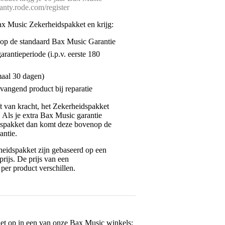
ranty.rode.com/register
ax Music Zekerheidspakket en krijg:
enop de standaard Bax Music Garantie
garantieperiode (i.p.v. eerste 180
maal 30 dagen)
vangend product bij reparatie
jft van kracht, het Zekerheidspakket
. Als je extra Bax Music garantie
dspakket dan komt deze bovenop de
antie.
eidspakket zijn gebaseerd op een
rijs. De prijs van een
per product verschillen.
het op in een van onze
Bax Music winkels
: