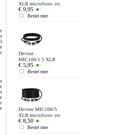
XLR microfoon- en
M1FM1N0300 M1
€ 9,95
€ 29,-
signaalkabel 10
microfoonkabel
meter
met Neutrik XLR
Bestel mee
Bestel mee
3m
r
n
0
t
r
Devine
Klotz
MIC100/1.5 XLR
M1FM1N1000 M1
€ 5,95
€ 40,-
microfoon- en
microfoonkabel
signaalkabel 1.5
met Neutrik XLR
Bestel mee
Bestel mee
meter
10m
n
e
n
e
r
e
Devine MIC100/5
Sennheiser KA 600
XLR microfoon- en
microfoonkabel
€ 8,50
€ 18,50
signaalkabel 5
XLR-F naar 3.5 mm
meter
mini-jack
Bestel mee
Bestel mee