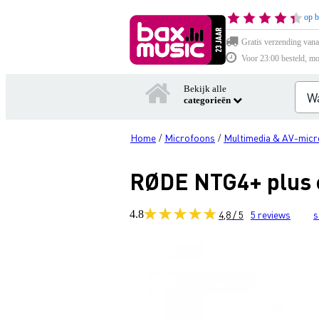
op b
Gratis verzending vana
Voor 23:00 besteld, mo
Bekijk alle
categorieën
Home
Microfoons
Multimedia & AV-mic
/
/
RØDE NTG4+ plus 
4.8
4,8 / 5
5
reviews
s