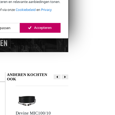
eteren en relevante aanbiedingen tonen.
s CO2-neutrale verzending
of via onze
Cookiebeleid
en
Privacy
Accepteren
passen
ANDEREN KOCHTEN
OOK
Devine MIC100/10
Klotz