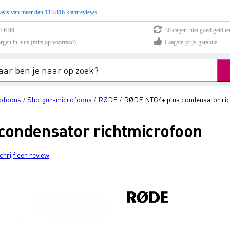
asis van meer dan 113.816 klantreviews
f € 99,-
30 dagen 'niet goed geld te
rgen in huis (mits op voorraad)
Laagste-prijs-garantie
rofoons
Shotgun-microfoons
RØDE
RØDE NTG4+ plus condensator ri
/
/
/
condensator richtmicrofoon
chrijf een review