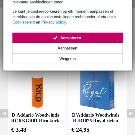
relevante aanbiedingen tonen.
Je kunt je cookievoorkeuren op elk moment aanpassen of
intrekken via de cookie-instellingen rechtsonder of via onze
Cookiebeleid
en
Privacy policy
.
Accepteren
Accessoires (20)
Aanpassen
Weigeren
D'Addario Woodwinds
D'Addario Woodwinds
F
RCRKGR01 Rico kurk
RJB1025 Royal rieten
vet
alt saxofoon nr 2.5 (10 s
€ 3,48
€ 24,95
€
tuks)