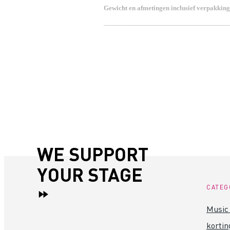
Gewicht en afmetingen inclusief verpakking
Gewicht
40
(incl. verpakking)
Afmeting
25
(incl. verpakking)
Productspecificaties
legering: EN AW 6082 T6
hoofdbuis: 51 x 2 mm
diagonale steunbuizen: 16 x 2 
koppelsysteem: CCS6
WE SUPPORT
YOUR STAGE
CATEG
Music 
kortin