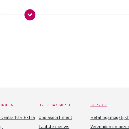
,0 kg
0,0 x 200,0 x 200,0 cm
mm
ORIEËN
OVER BAX MUSIC
SERVICE
Deals: 10% Extra
Ons assortiment
Betalingsmogelijk
g!
Laatste nieuws
Verzenden en bezo