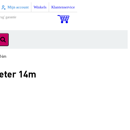
Mijn account
Winkels
Klantenservice
rug' garantie
 14m
meter 14m