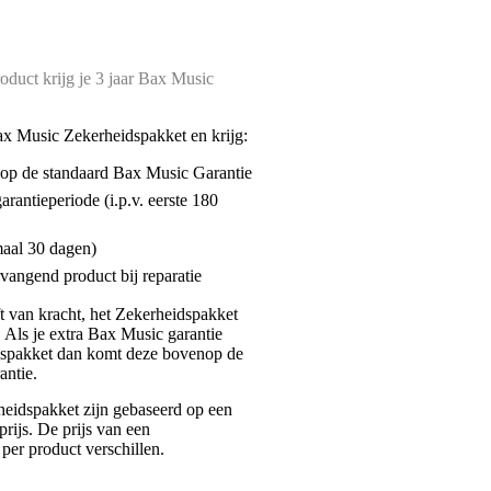
oduct krijg je 3 jaar Bax Music
ax Music Zekerheidspakket en krijg:
enop de standaard Bax Music Garantie
garantieperiode (i.p.v. eerste 180
maal 30 dagen)
vangend product bij reparatie
jft van kracht, het Zekerheidspakket
. Als je extra Bax Music garantie
dspakket dan komt deze bovenop de
antie.
eidspakket zijn gebaseerd op een
rijs. De prijs van een
per product verschillen.