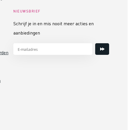
NIEUWSBRIEF
Prolyte truss pin
Schrijf je in en mis nooit meer acties en
X30 serie (M8)
€ 2,01
aanbiedingen
Bestel mee
rden
n