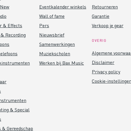
 New
Eventkalender winkels
Retourneren
dio
Wall of fame
Garantie
r & Effects
Pers
Verkoop je gear
 & Recording
Nieuwsbrief
OVERIG
foons
Samenwerkingen
Algemene voorwaa
elefoons
Muziekscholen
Disclaimer
kinstrumenten
Werken bij Bax Music
Privacy policy
Cookie-instellinge
aar
s
instrumenten
hting & Special
s
s & Gereedschap