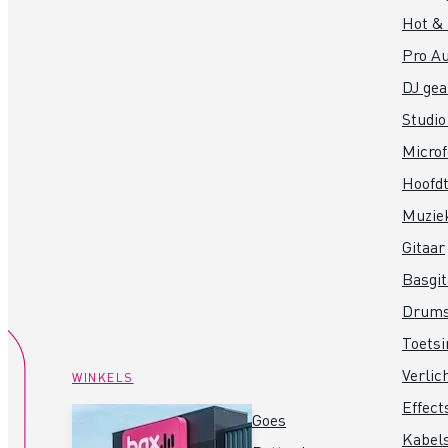
Hot &
Pro Au
DJ gea
Studio
Micro
Hoofdt
Muzie
Gitaar
Basgit
Drum
Toets
Verlic
WINKELS
Effect
Goes
Kabel