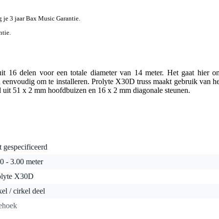
jg je 3 jaar Bax Music Garantie.
ntie.
uit 16 delen voor een totale diameter van 14 meter. Het gaat hier o
en eenvoudig om te installeren. Prolyte X30D truss maakt gebruik van he
uit 51 x 2 mm hoofdbuizen en 16 x 2 mm diagonale steunen.
t gespecificeerd
0 - 3.00 meter
olyte X30D
kel / cirkel deel
iehoek