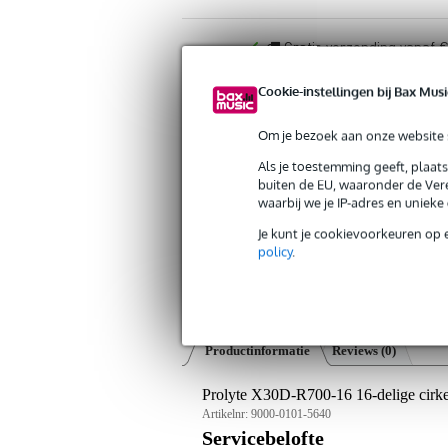
Gratis verzending vanaf €
30 dagen 'niet goed geld ter
Cookie-instellingen bij Bax Musi
Om je bezoek aan onze website s
Als je toestemming geeft, plaat
buiten de EU, waaronder de Vere
waarbij we je IP-adres en uniek
Je kunt je cookievoorkeuren op 
policy
.
Productinformatie
Reviews
(0)
Prolyte X30D-R700-16 16-delige cirke
Artikelnr:
9000-0101-5640
Servicebelofte