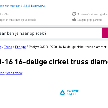
asis van meer dan 113.816 klantreviews
f € 99,-
30 dagen 'niet goed geld te
rgen in huis (mits op voorraad)
Laagste-prijs-garantie
s
Truss
Prolyte
Prolyte X30D-R700-16 16-delige cirkel truss diameter
/
/
/
-16 16-delige cirkel truss dia
chrijf een review