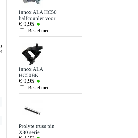
Je naam
Er zijn nog geen reviews voor dit product.
Innox ALA HC50
Prolyte X30 serie
halfcoupler voor
truss pin kort
€ 9,95
€ 3,26
truss-buis
Je beoordeling
Bestel mee
Bestel mee
Je ervaring
m
t
Innox ALA
HC50BK
€ 9,95
halfcoupler voor
truss-buis
Bestel mee
Verstuur
Prolyte truss pin
X30 serie
€ 2,27