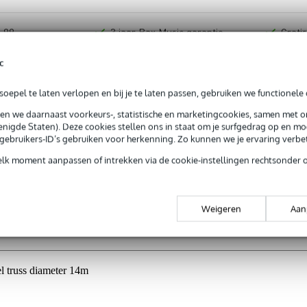
 99,-
3 jaar Bax Music garantie
Grati
ug' garantie
Laagste-prijs-garantie
Grati
c
oepel te laten verlopen en bij je te laten passen, gebruiken we functionele 
sen we daarnaast voorkeurs-, statistische en marketingcookies, samen met 
nigde Staten). Deze cookies stellen ons in staat om je surfgedrag op en mog
e gebruikers-ID’s gebruiken voor herkenning. Zo kunnen we je ervaring verb
elk moment aanpassen of intrekken via de cookie-instellingen rechtsonder 
Weigeren
Aan
l truss diameter 14m