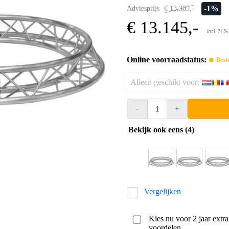
-1%
Adviesprijs
€ 13.305,-
€ 13.145,-
incl. 21%
Online voorraadstatus:
Best
Alleen geschikt voor:
-
+
Bekijk ook eens (4)
Vergelijken
Kies nu voor 2 jaar extr
voordelen