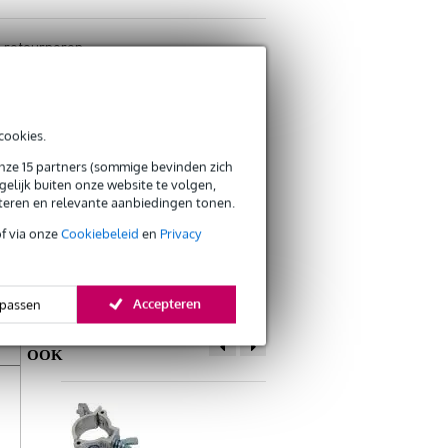
s retourneren
s CO2-neutrale verzending
cookies.
onze 15 partners (sommige bevinden zich
elijk buiten onze website te volgen,
eteren en relevante aanbiedingen tonen.
of via onze
Cookiebeleid
en
Privacy
Accepteren
passen
ANDEREN KOCHTEN
OOK
Schrijf zelf een review