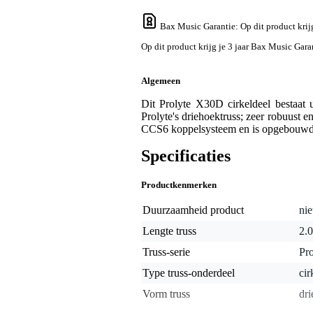
Bax Music Garantie
: Op dit product kri
Op dit product krijg je 3 jaar Bax Music Gara
Algemeen
Dit Prolyte X30D cirkeldeel bestaat 
Prolyte's driehoektruss; zeer robuust 
CCS6 koppelsysteem en is opgebouwd 
Specificaties
Productkenmerken
Duurzaamheid product
nie
Lengte truss
2.0
Truss-serie
Pr
Type truss-onderdeel
cir
Vorm truss
dr