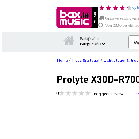
op b
Gratis verzending vana
Voor 23:00 besteld, mo
Bekijk alle
categorieën
Home
Truss & Statief
Licht statief & trus
/
/
Prolyte X30D-R700
0
nog geen reviews
s