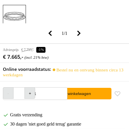
1
/
1
Adviesprijs
€ 7.755,-
-1%
€ 7.665,-
(incl. 21% btw)
Online voorraadstatus:
Bestel nu en ontvang binnen circa 13
werkdagen
In winkelwagen
Gratis verzending
30 dagen 'niet goed geld terug' garantie