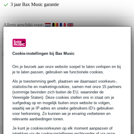
3 jaar Bax Music garantie
Alleen geschikt voor:
Gratis ophalen in de winkel
Cookie-instellingen bij Bax Music
Kies nu voor 2 jaar extra Bax Music garantie en meer
voordelen
Om je bezoek aan onze website soepel te laten verlopen en bij
€ 383,25 eenmalig
je te laten passen, gebruiken we functionele cookies.
Productinformatie
Als je toestemming geeft, plaatsen we daarnaast voorkeurs-,
statistische en marketingcookies, samen met onze 15 partners
(sommige bevinden zich buiten de EU, waaronder de
legering: EN AW 6082 T6
Verenigde Staten). Deze cookies stellen ons in staat om je
hoofdbuis: 51 x 2 mm
surfgedrag op en mogelijk buiten onze website te volgen,
diagonale steunbuizen: 16 x 2 mm
waarbij we je IP-adres en unieke gebruikers-ID’s gebruiken
voor herkenning. Zo kunnen we je ervaring verbeteren en
Bekijk alle productspecificaties
relevante aanbiedingen tonen.
Je kunt je cookievoorkeuren op elk moment aanpassen of
intrekken via de cookie-instellingen rechtsonder of via onze