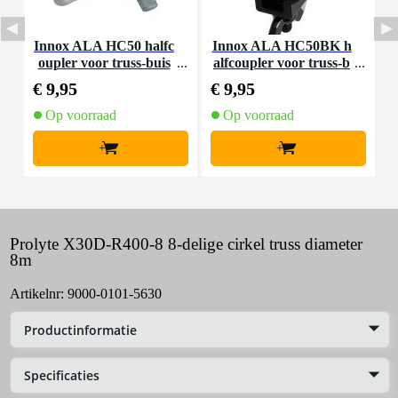
Innox ALA HC50 halfc
Innox ALA HC50BK h
P
oupler voor truss-buis
alfcoupler voor truss-b
uis
€ 9,95
€ 9,95
€
Op voorraad
Op voorraad
+
+
Prolyte X30D-R400-8 8-delige cirkel truss diameter
8m
Artikelnr:
9000-0101-5630
Productinformatie
Specificaties