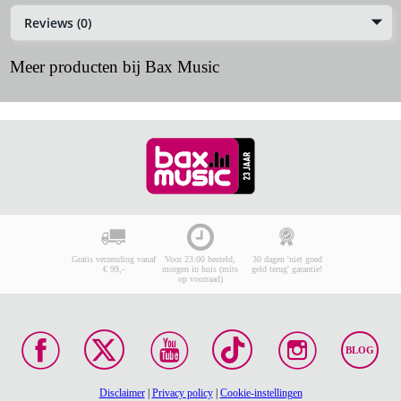
Reviews (0)
Meer producten bij Bax Music
Gratis verzending vanaf
Voor 23:00 besteld,
30 dagen 'niet goed
€ 99,-
morgen in huis (mits
geld terug' garantie!
op voorraad)
BLOG
Disclaimer
|
Privacy policy
|
Cookie-instellingen