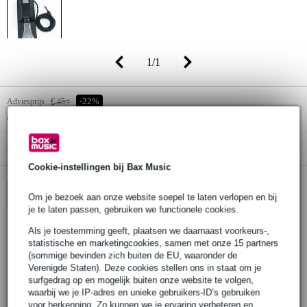
1
/
1
Adviesprijs
€ 45,-
-22%
€ 35,-
(incl. 21% btw)
Online voorraadstatus:
Op voorraad bij de leverancier
Cookie-instellingen bij Bax Music
In winkelwagen
Om je bezoek aan onze website soepel te laten verlopen en bij
je te laten passen, gebruiken we functionele cookies.
Als je toestemming geeft, plaatsen we daarnaast voorkeurs-,
statistische en marketingcookies, samen met onze 15 partners
Bestel voor 23:00 = over circa 3 werkdagen in huis
(sommige bevinden zich buiten de EU, waaronder de
30 dagen 'niet goed geld terug' garantie
Verenigde Staten). Deze cookies stellen ons in staat om je
surfgedrag op en mogelijk buiten onze website te volgen,
3 jaar Bax Music garantie
waarbij we je IP-adres en unieke gebruikers-ID’s gebruiken
voor herkenning. Zo kunnen we je ervaring verbeteren en