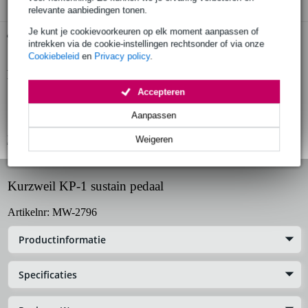
relevante aanbiedingen tonen.
Je kunt je cookievoorkeuren op elk moment aanpassen of
Gratis ophalen in de winkel
intrekken via de cookie-instellingen rechtsonder of via onze
Cookiebeleid
en
Privacy policy
.
Productinformatie
Accepteren
enkele 6.3 mm, stereo (TRS) connector
Aanpassen
geschikt voor Kurzweil, Korg, Casio, Ensoniq en Fatar keyboards
Bekijk alle productspecificaties
Weigeren
Kurzweil KP-1 sustain pedaal
Artikelnr:
MW-2796
Productinformatie
Specificaties