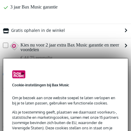
3 jaar Bax Music garantie
Gratis ophalen in de winkel
Kies nu voor 2 jaar extra Bax Music garantie en meer
voordelen
€ 44,75 eenmalig
%
Huur dit product
Cookie-instellingen bij Bax Music
Productinformatie
Huur dit product al vanaf 64 euro per maand
Huur meerdere producten tegelijk: min. € 300,- en max.
Om je bezoek aan onze website soepel te laten verlopen en
lengte: 2616 mm (102.992")
bij je te laten passen, gebruiken we functionele cookies.
€ 2.500,-
Gratis
hoogte: 400 mm (15.748")
thuisbezorgd of op te halen in de winkel
Als je toestemming geeft, plaatsen we daarnaast voorkeurs-,
Al na 4 maanden maandelijks opzegbaar
minimum hoogte: 400 mm (15.748")
statistische en marketingcookies, samen met onze 15 partners
De mogelijkheid om je product(en) met korting te kopen
(sommige bevinden zich buiten de EU, waaronder de
Bekijk alle productspecificaties
Snelle vervanging door Bax Music bij een defect
Verenigde Staten). Deze cookies stellen ons in staat om je