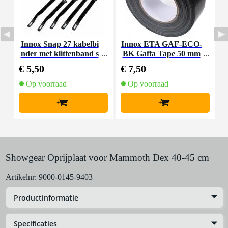
Innox Snap 27 kabelbi
Innox ETA GAF-ECO-
P
nder met klittenband s
BK Gaffa Tape 50 mm
mal zwart (10 stuks)
x 50 m zwart
€ 5,50
€ 7,50
€
Op voorraad
Op voorraad
+
+
Showgear Oprijplaat voor Mammoth Dex 40-45 cm
Artikelnr:
9000-0145-9403
Productinformatie
Specificaties