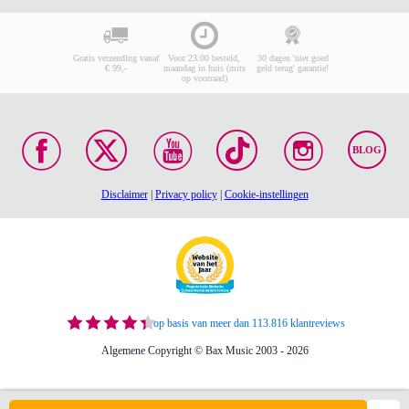
Gratis verzending vanaf
Voor 23:00 besteld,
30 dagen 'niet goed
€ 99,-
maandag in huis (mits
geld terug' garantie!
op voorraad)
BLOG
Disclaimer
|
Privacy policy
|
Cookie-instellingen
op basis van meer dan 113.816 klantreviews
Algemene Copyright © Bax Music 2003 - 2026