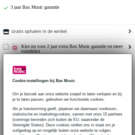
3 jaar Bax Music garantie
Gratis ophalen in de winkel
Kies nu voor 2 jaar extra Bax Music garantie en meer
voordelen
€ 5,65 eenmalig
Productinformatie
Cookie-instellingen bij Bax Music
aantal producten: 1
compatibel met: Mammoth Dex podium, Stage Dex
Om je bezoek aan onze website soepel te laten verlopen en bij
je te laten passen, gebruiken we functionele cookies.
materiaal: aluminium
Als je toestemming geeft, plaatsen we daarnaast voorkeurs-,
Bekijk alle productspecificaties
statistische en marketingcookies, samen met onze 15 partners
(sommige bevinden zich buiten de EU, waaronder de
Verenigde Staten). Deze cookies stellen ons in staat om je
Bekijk ook eens (1)
surfgedrag op en mogelijk buiten onze website te volgen,