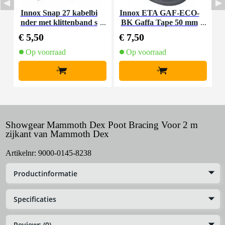
Innox Snap 27 kabelbi
Innox ETA GAF-ECO-
P
nder met klittenband s
BK Gaffa Tape 50 mm
mal zwart (10 stuks)
x 50 m zwart
€ 5,50
€ 7,50
€
Op voorraad
Op voorraad
+
+
Showgear Mammoth Dex Poot Bracing Voor 2 m
zijkant van Mammoth Dex
Artikelnr:
9000-0145-8238
Productinformatie
Specificaties
Reviews (0)