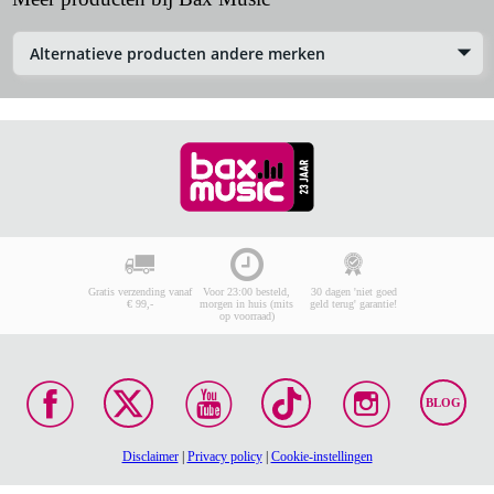
Alternatieve producten andere merken
Gratis verzending vanaf
Voor 23:00 besteld,
30 dagen 'niet goed
€ 99,-
morgen in huis (mits
geld terug' garantie!
op voorraad)
BLOG
Disclaimer
|
Privacy policy
|
Cookie-instellingen