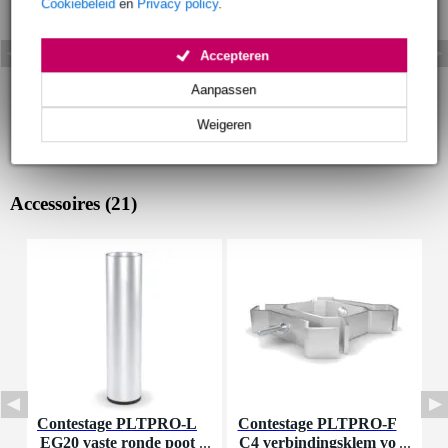
Cookiebeleid
en
Privacy policy
.
Accepteren
Aanpassen
Weigeren
Accessoires (21)
Contestage PLTPRO-L
Contestage PLTPRO-F
C
EG20 vaste ronde poot
C4 verbindingsklem vo
C