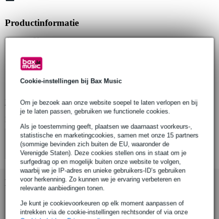
Productinformatie
hoogte: 60 cm
geschikt voor Contestage PLTPRO podiumdelen:
Contestage PLTPRO-1X0.5
Contestage PLTPRO-1X1
Cookie-instellingen bij Bax Music
Contestage PLTPRO-2X0.5
Bekijk alle productspecificaties
Om je bezoek aan onze website soepel te laten verlopen en bij
je te laten passen, gebruiken we functionele cookies.
Bekijk ook eens (4)
Als je toestemming geeft, plaatsen we daarnaast voorkeurs-,
statistische en marketingcookies, samen met onze 15 partners
(sommige bevinden zich buiten de EU, waaronder de
Verenigde Staten). Deze cookies stellen ons in staat om je
surfgedrag op en mogelijk buiten onze website te volgen,
waarbij we je IP-adres en unieke gebruikers-ID’s gebruiken
voor herkenning. Zo kunnen we je ervaring verbeteren en
Bekijk ook eens (2)
relevante aanbiedingen tonen.
Je kunt je cookievoorkeuren op elk moment aanpassen of
intrekken via de cookie-instellingen rechtsonder of via onze