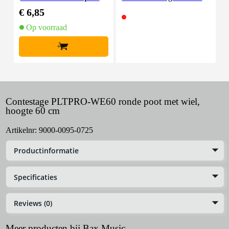
20 cm
or vier PLTPRO-WE r
€ 6,85
onde poten
Op voorraad
+
Contestage PLTPRO-WE60 ronde poot met wiel,
hoogte 60 cm
Artikelnr:
9000-0095-0725
Productinformatie
Specificaties
Reviews (0)
Meer producten bij Bax Music