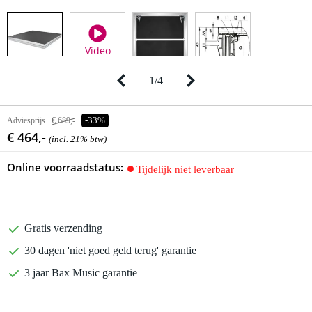
Video
1
/
4
Adviesprijs
€ 689,-
-33%
€ 464,-
(incl. 21% btw)
Online voorraadstatus:
Tijdelijk niet leverbaar
Gratis verzending
30 dagen 'niet goed geld terug' garantie
3 jaar Bax Music garantie