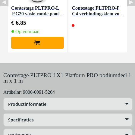
Contestage PLTPRO-L
Contestage PLTPRO-F
C
EG20 vaste ronde poot
C4 verbindingsklem vo
C
20 cm
or vier PLTPRO-WE r
€ 6,85
onde poten
Op voorraad
+
Contestage PLTPRO-1X1 Platform PRO podiumdeel 1
m x 1 m
Artikelnr:
9000-0091-5264
Productinformatie
Specificaties