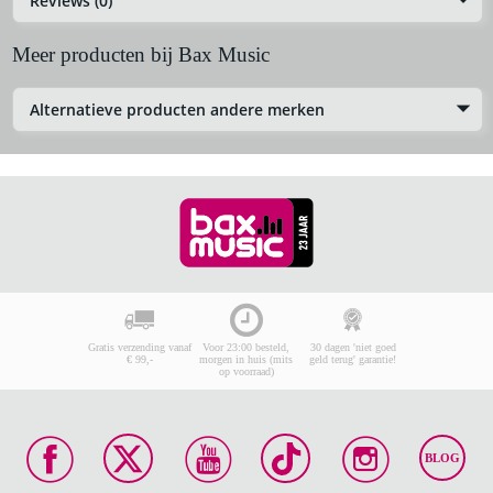
Reviews (0)
Meer producten bij Bax Music
Alternatieve producten andere merken
Gratis verzending vanaf
Voor 23:00 besteld,
30 dagen 'niet goed
€ 99,-
morgen in huis (mits
geld terug' garantie!
op voorraad)
BLOG