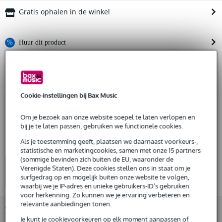
Gratis ophalen in de winkel
%
Huur dit product
Productinformatie
Huur dit product al vanaf 33 euro per maand
Huur meerdere producten tegelijk: min. € 300,- en max.
non-slip platform
€ 2.500,-
Cookie-instellingen bij Bax Music
Gratis
zowel buitenshuis als binnenshuis bruikbaar
thuisbezorgd of op te halen in de winkel
Al na 4 maanden maandelijks opzegbaar
waterbestendige bovenzijde
Om je bezoek aan onze website soepel te laten verlopen en
De mogelijkheid om je product(en) met korting te kopen
bij je te laten passen, gebruiken we functionele cookies.
Bekijk alle productspecificaties
Snelle vervanging door Bax Music bij een defect
Als je toestemming geeft, plaatsen we daarnaast voorkeurs-,
Bekijk ook eens (4)
statistische en marketingcookies, samen met onze 15 partners
Huur dit product
(sommige bevinden zich buiten de EU, waaronder de
Verenigde Staten). Deze cookies stellen ons in staat om je
surfgedrag op en mogelijk buiten onze website te volgen,
waarbij we je IP-adres en unieke gebruikers-ID’s gebruiken
voor herkenning. Zo kunnen we je ervaring verbeteren en
relevante aanbiedingen tonen.
Bekijk ook eens (1)
Je kunt je cookievoorkeuren op elk moment aanpassen of