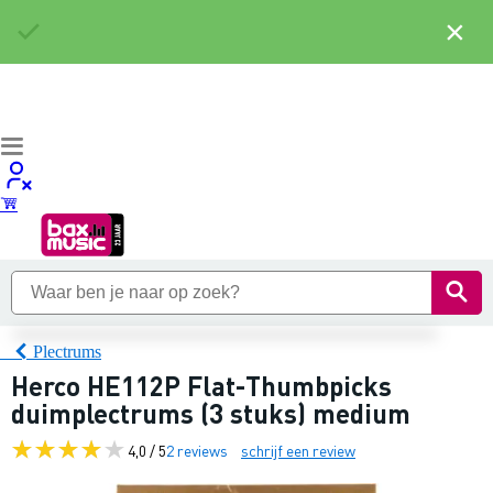
×
Plectrums
Herco HE112P Flat-Thumbpicks
duimplectrums (3 stuks) medium
4,0 / 5
2 reviews
schrijf een review