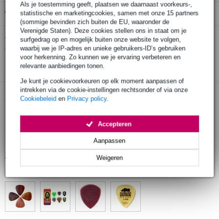
Als je toestemming geeft, plaatsen we daarnaast voorkeurs-,
Gratis ophalen in de winkel
statistische en marketingcookies, samen met onze 15 partners
(sommige bevinden zich buiten de EU, waaronder de
Verenigde Staten). Deze cookies stellen ons in staat om je
Herco HE112P Flat-Thumbpicks
Twijfel je of de
surfgedrag op en mogelijk buiten onze website te volgen,
duimplectrums (3 stuks) medium
bij je past? Doe de check.
waarbij we je IP-adres en unieke gebruikers-ID’s gebruiken
voor herkenning. Zo kunnen we je ervaring verbeteren en
Start de check
relevante aanbiedingen tonen.
Je kunt je cookievoorkeuren op elk moment aanpassen of
intrekken via de cookie-instellingen rechtsonder of via onze
Productinformatie
Cookiebeleid
en
Privacy policy
.
duimplectrums (3 stuks)
Accepteren
dikte: medium
kleur: kan variëren
Aanpassen
Bekijk alle productspecificaties
Weigeren
Bekijk ook eens (4)