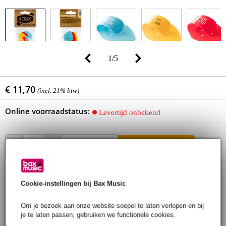
1
/
5
€ 11,70
(incl. 21% btw)
Online voorraadstatus:
Levertijd onbekend
In winkelwagen
30 dagen 'niet goed geld terug' garantie
Cookie-instellingen bij Bax Music
3 jaar Bax Music garantie
Om je bezoek aan onze website soepel te laten verlopen en bij
je te laten passen, gebruiken we functionele cookies.