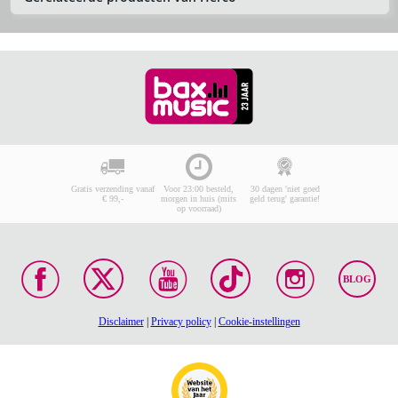
Gratis verzending vanaf
Voor 23:00 besteld,
30 dagen 'niet goed
€ 99,-
morgen in huis (mits
geld terug' garantie!
op voorraad)
BLOG
Disclaimer
|
Privacy policy
|
Cookie-instellingen