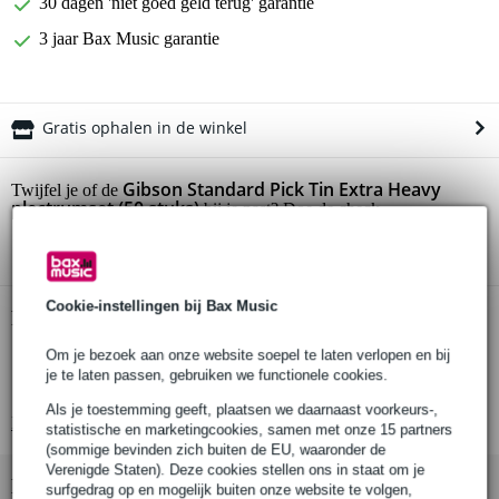
30 dagen 'niet goed geld terug' garantie
3 jaar Bax Music garantie
Gratis ophalen in de winkel
Gibson Standard Pick Tin Extra Heavy
Twijfel je of de
plectrumset (50 stuks)
bij je past? Doe de check.
Start de check
Cookie-instellingen bij Bax Music
Productinformatie
Om je bezoek aan onze website soepel te laten verlopen en bij
Gibson Standard Pick Tin Extra Heavy
je te laten passen, gebruiken we functionele cookies.
plectrumset
Als je toestemming geeft, plaatsen we daarnaast voorkeurs-,
Bekijk alle productspecificaties
statistische en marketingcookies, samen met onze 15 partners
(sommige bevinden zich buiten de EU, waaronder de
Verenigde Staten). Deze cookies stellen ons in staat om je
Bekijk ook eens (3)
surfgedrag op en mogelijk buiten onze website te volgen,