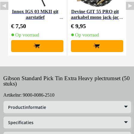
Innox IGS 03 MKII git
Devine GIT 55 PRO git
F
aarstatief
aarkabel mono jack-jac
k haaks 5.5 meter
€ 7,50
€ 9,95
€
Op voorraad
Op voorraad
+
+
Gibson Standard Pick Tin Extra Heavy plectrumset (50
stuks)
Artikelnr:
9000-0086-2510
Productinformatie
Specificaties