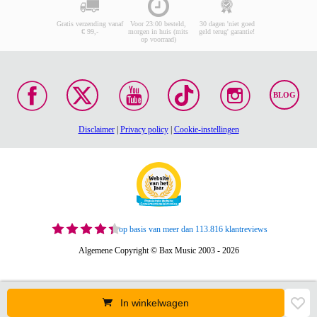
Gratis verzending vanaf
Voor 23:00 besteld,
30 dagen 'niet goed
€ 99,-
morgen in huis (mits
geld terug' garantie!
op voorraad)
BLOG
Disclaimer
|
Privacy policy
|
Cookie-instellingen
op basis van meer dan 113.816 klantreviews
Algemene Copyright © Bax Music 2003 - 2026
In winkelwagen