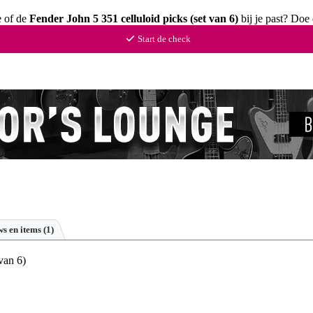
e of de
Fender John 5 351 celluloid picks (set van 6)
bij je past? Doe
Start de check
s en items (1)
van 6)