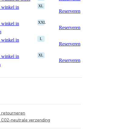
XL
 winkel in
Reserveren
XXL
 winkel in
Reserveren
m
L
 winkel in
Reserveren
XL
 winkel in
Reserveren
n
s retourneren
s CO2-neutrale verzending