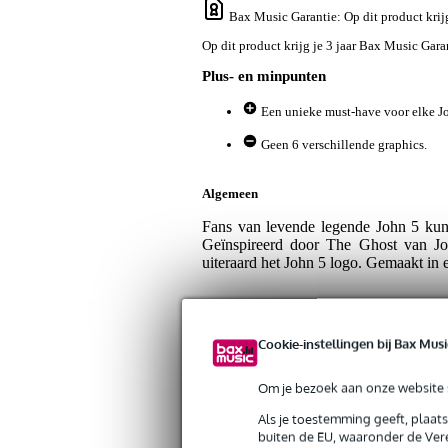
Bax Music Garantie
: Op dit product kri
Op dit product krijg je 3 jaar Bax Music Gara
Plus- en minpunten
Een unieke must-have voor elke Jo
Geen 6 verschillende graphics.
Algemeen
Fans van levende legende John 5 kun
Geïnspireerd door The Ghost van Jo
uiteraard het John 5 logo. Gemaakt in e
Specificaties
Cookie-instellingen bij Bax Musi
Productkenmerken
Om je bezoek aan onze website s
Duurzaamheid product
nie
Als je toestemming geeft, plaat
buiten de EU, waaronder de Vere