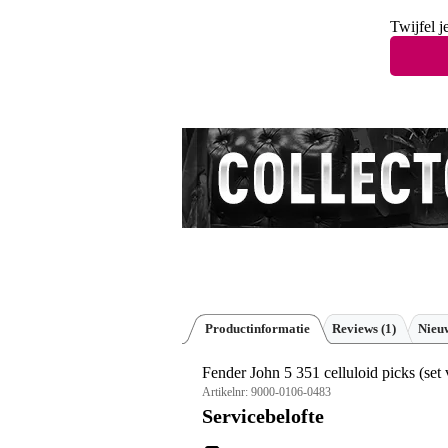
Twijfel j
Productinformatie
Reviews
(1)
Nieuw
Fender John 5 351 celluloid picks (set 
Artikelnr:
9000-0106-0483
Servicebelofte