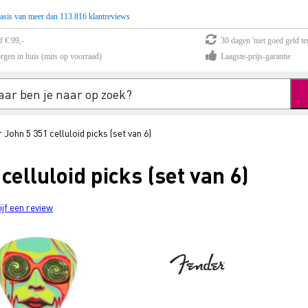
asis van meer dan 113.816 klantreviews
f € 99,-
30 dagen 'niet goed geld te
rgen in huis (mits op voorraad)
Laagste-prijs-garantie
 John 5 351 celluloid picks (set van 6)
elluloid picks (set van 6)
ijf een review