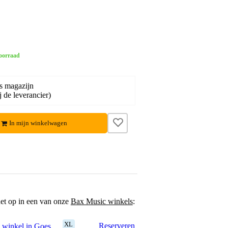
oorraad
s magazijn
j de leverancier)
In mijn winkelwagen
het op in een van onze
Bax Music winkels
:
XL
Reserveren
 winkel in Goes