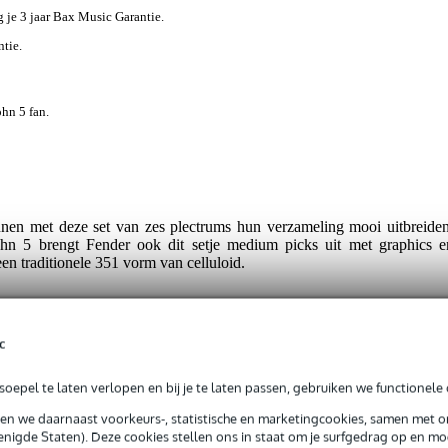
jg je 3 jaar Bax Music Garantie.
ntie.
hn 5 fan.
nen met deze set van zes plectrums hun verzameling mooi uitbreiden
hn 5 brengt Fender ook dit setje medium picks uit met graphics e
en traditionele 351 vorm van celluloid.
c
oepel te laten verlopen en bij je te laten passen, gebruiken we functionele 
t gespecificeerd
sen we daarnaast voorkeurs-, statistische en marketingcookies, samen met 
nigde Staten). Deze cookies stellen ons in staat om je surfgedrag op en mog