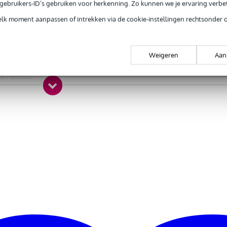
tuks
e gebruikers-ID’s gebruiken voor herkenning. Zo kunnen we je ervaring verb
71 mm
elk moment aanpassen of intrekken via de cookie-instellingen rechtsonder 
dium
ndaard
Weigeren
Aan
luloid
nt / textuur
r
0 x 6,5 x 1,5 cm