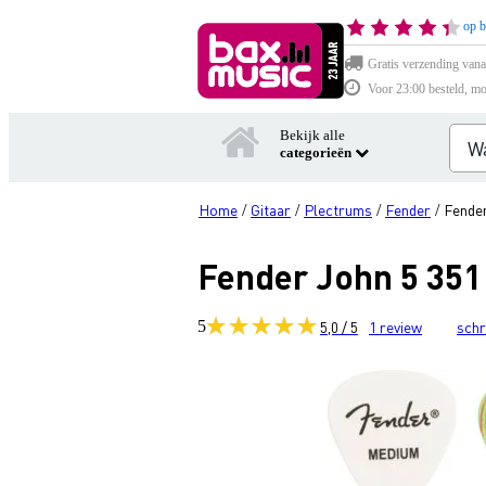
op b
Gratis verzending vana
Voor 23:00 besteld, mo
Bekijk alle
categorieën
Home
Gitaar
Plectrums
Fender
Fender
/
/
/
/
Fender John 5 351 c
5
5,0 / 5
1
review
schr